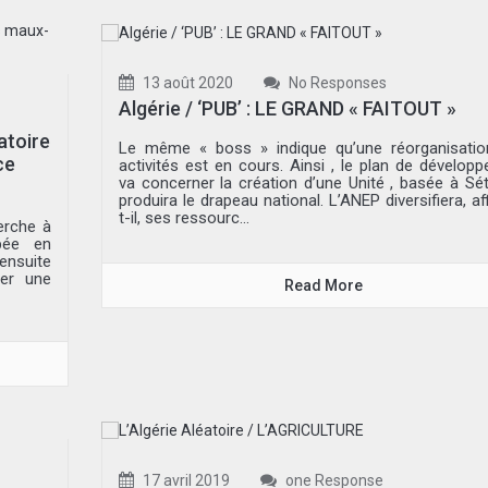
13 août 2020
No Responses
Algérie / ‘PUB’ : LE GRAND « FAITOUT »
atoire
Le même « boss » indique qu’une réorganisatio
ce
activités est en cours. Ainsi , le plan de dévelop
va concerner la création d’une Unité , basée à Séti
produira le drapeau national. L’ANEP diversifiera, af
t-il, ses ressourc...
herche à
pée en
ensuite
ner une
Read More
17 avril 2019
one Response