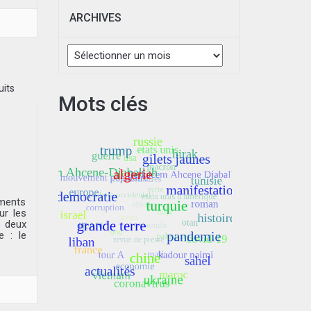
ARCHIVES
Archives
Mots clés
ements
ur les
 deux
e : le