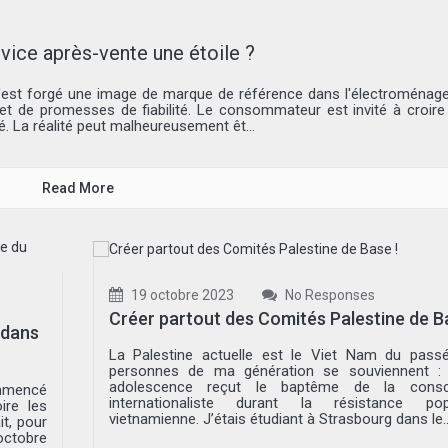
ervice après-vente une étoile ?
s'est forgé une image de marque de référence dans l'électroménage
n et de promesses de fiabilité. Le consommateur est invité à croire
ité. La réalité peut malheureusement êt...
Read More
19 octobre 2023
No Responses
Créer partout des Comités Palestine de Ba
 dans
La Palestine actuelle est le Viet Nam du pass
personnes de ma génération se souviennent : 
adolescence reçut le baptême de la consc
commencé
internationaliste durant la résistance popu
ire les
vietnamienne. J’étais étudiant à Strasbourg dans le..
it, pour
octobre