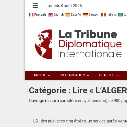
samedi, 8 août 2026
Français
English
Español
Deutsch
Italiano
بية
Dialoguer pour agir ensemble
La Tribune
MONDE
MEDIATISATION
REALITES
Diplomatique
Catégorie :
Lire « L’ALGE
Internationale
Ouvrage (essai à caractère encyclopédique) de 900 pa