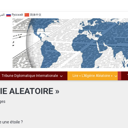
العر
Русский
简体中文
Tribune Diplomatique Internationale
Lire « L’Algérie Aléatoire »
RIE ALEATOIRE »
ges