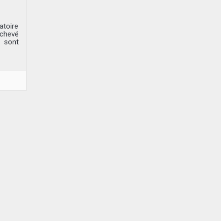
atoire
achevé
s sont