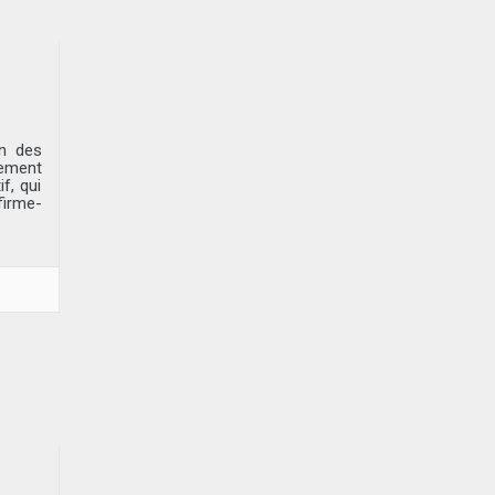
n des
pement
f, qui
firme-