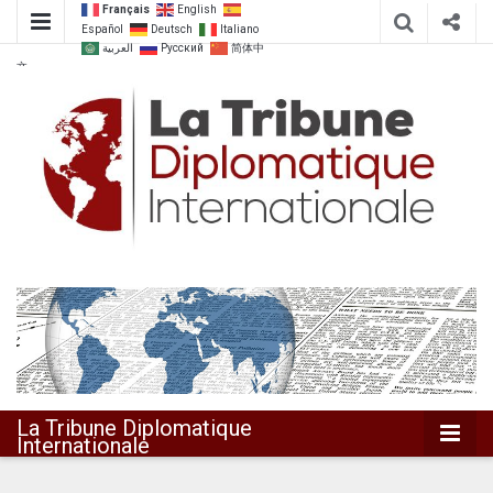
Français
English
Español
Deutsch
Italiano
العربية
Русский
简体中
文
Dialoguer pour agir ensemble
La Tribune
Diplomatique
Internationale
La Tribune Diplomatique
Internationale