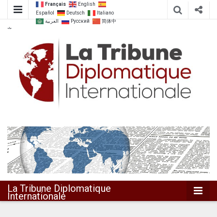
Français
English
Español
Deutsch
Italiano
العربية
Русский
简体中
文
Dialoguer pour agir ensemble
La Tribune
Diplomatique
Internationale
La Tribune Diplomatique
Internationale