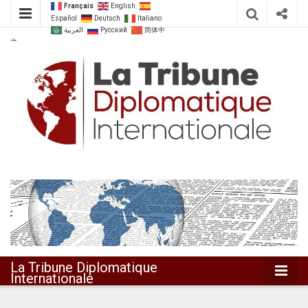
Français
English
Español
Deutsch
Italiano
العربية
Русский
简体中
文
Dialoguer pour agir ensemble
La Tribune
Diplomatique
Internationale
La Tribune Diplomatique
Internationale