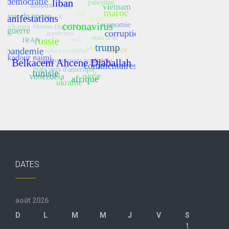
DATES
août 2026
D
L
M
M
J
V
S
1