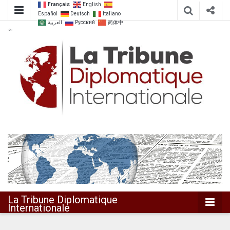
Français
English
Español
Deutsch
Italiano
العربية
Русский
简体中
文
Dialoguer pour agir ensemble
La Tribune
Diplomatique
Internationale
La Tribune Diplomatique
Internationale