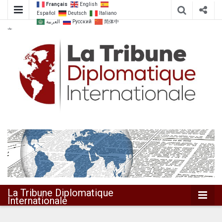
Français
English
Español
Deutsch
Italiano
العربية
Русский
简体中
文
Dialoguer pour agir ensemble
La Tribune
Diplomatique
Internationale
La Tribune Diplomatique
Internationale