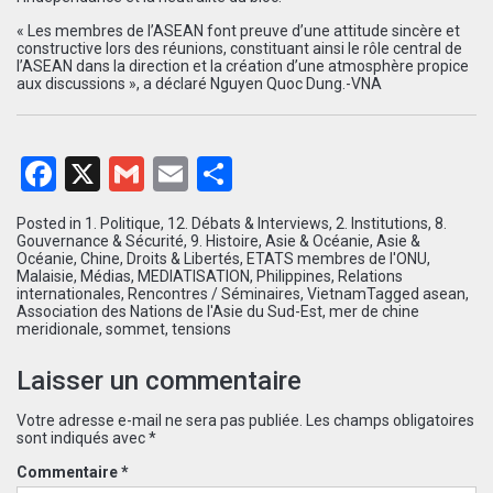
« Les membres de l’ASEAN font preuve d’une attitude sincère et
constructive lors des réunions, constituant ainsi le rôle central de
l’ASEAN dans la direction et la création d’une atmosphère propice
aux discussions », a déclaré Nguyen Quoc Dung.-VNA
Facebook
X
Gmail
Email
Partager
Posted in
1. Politique
,
12. Débats & Interviews
,
2. Institutions
,
8.
Gouvernance & Sécurité
,
9. Histoire
,
Asie & Océanie
,
Asie &
Océanie
,
Chine
,
Droits & Libertés
,
ETATS membres de l'ONU
,
Malaisie
,
Médias
,
MEDIATISATION
,
Philippines
,
Relations
internationales
,
Rencontres / Séminaires
,
Vietnam
Tagged
asean
,
Association des Nations de l'Asie du Sud-Est
,
mer de chine
meridionale
,
sommet
,
tensions
Laisser un commentaire
Votre adresse e-mail ne sera pas publiée.
Les champs obligatoires
sont indiqués avec
*
Commentaire
*