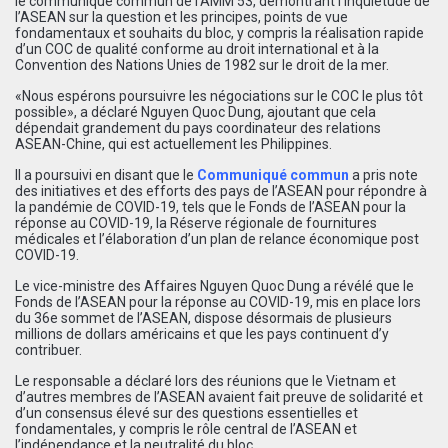
le communiqué commun de l’AMM 53, démontrant l’inquiétude de
l’ASEAN sur la question et les principes, points de vue
fondamentaux et souhaits du bloc, y compris la réalisation rapide
d’un COC de qualité conforme au droit international et à la
Convention des Nations Unies de 1982 sur le droit de la mer.
«Nous espérons poursuivre les négociations sur le COC le plus tôt
possible», a déclaré Nguyen Quoc Dung, ajoutant que cela
dépendait grandement du pays coordinateur des relations
ASEAN-Chine, qui est actuellement les Philippines.
Il a poursuivi en disant que le
Communiqué commun
a pris note
des initiatives et des efforts des pays de l’ASEAN pour répondre à
la pandémie de COVID-19, tels que le Fonds de l’ASEAN pour la
réponse au COVID-19, la Réserve régionale de fournitures
médicales et l’élaboration d’un plan de relance économique post
COVID-19.
Le vice-ministre des Affaires Nguyen Quoc Dung a révélé que le
Fonds de l’ASEAN pour la réponse au COVID-19, mis en place lors
du 36e sommet de l’ASEAN, dispose désormais de plusieurs
millions de dollars américains et que les pays continuent d’y
contribuer.
Le responsable a déclaré lors des réunions que le Vietnam et
d’autres membres de l’ASEAN avaient fait preuve de solidarité et
d’un consensus élevé sur des questions essentielles et
fondamentales, y compris le rôle central de l’ASEAN et
l’indépendance et la neutralité du bloc.