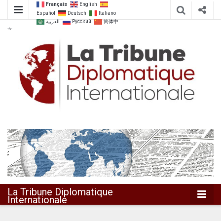
Français
English
Español
Deutsch
Italiano
العربية
Русский
简体中
文
Dialoguer pour agir ensemble
La Tribune
Diplomatique
Internationale
La Tribune Diplomatique
Internationale