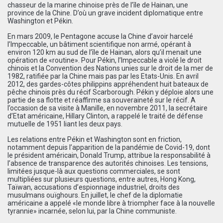
chasseur de la marine chinoise près de l’île de Hainan, une
province de la Chine. D’où un grave incident diplomatique entre
Washington et Pékin.
En mars 2009, le Pentagone accuse la Chine d’avoir harcelé
l’Impeccable, un bâtiment scientifique non armé, opérant à
environ 120 km au sud de l’île de Hainan, alors qu’il menait une
opération de «routine». Pour Pékin, l’Impeccable a violé le droit
chinois et la Convention des Nations unies sur le droit de la mer de
1982, ratifiée par la Chine mais pas par les Etats-Unis. En avril
2012, des gardes-côtes philippins appréhendent huit bateaux de
pêche chinois près du récif Scarborough. Pékin y déploie alors une
partie de sa flotte et réaffirme sa souveraineté sur le récif. A
l’occasion de sa visite à Manille, en novembre 2011, la secrétaire
d’Etat américaine, Hillary Clinton, a rappelé le traité de défense
mutuelle de 1951 liant les deux pays.
Les relations entre Pékin et Washington sont en friction,
notamment depuis l’apparition de la pandémie de Covid-19, dont
le président américain, Donald Trump, attribue la responsabilité à
l’absence de transparence des autorités chinoises. Les tensions,
limitées jusque-là aux questions commerciales, se sont
multipliées sur plusieurs questions, entre autres, Hong Kong,
Taïwan, accusations d’espionnage industriel, droits des
musulmans ouïghours. En juillet, le chef de la diplomatie
américaine a appelé «le monde libre à triompher face à la nouvelle
tyrannie» incarnée, selon lui, par la Chine communiste.