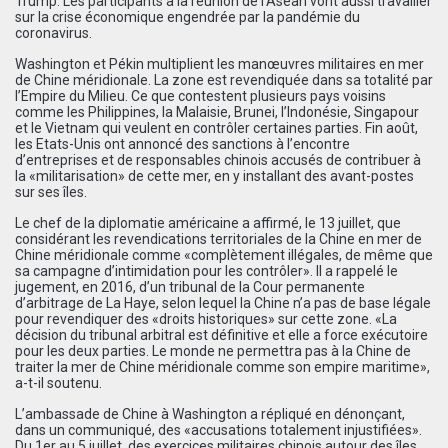
Trump. Les participants à la réunion de l’Asean vont aussi travailler
sur la crise économique engendrée par la pandémie du
coronavirus.
Washington et Pékin multiplient les manœuvres militaires en mer
de Chine méridionale. La zone est revendiquée dans sa totalité par
l’Empire du Milieu. Ce que contestent plusieurs pays voisins
comme les Philippines, la Malaisie, Brunei, l’Indonésie, Singapour
et le Vietnam qui veulent en contrôler certaines parties. Fin août,
les Etats-Unis ont annoncé des sanctions à l’encontre
d’entreprises et de responsables chinois accusés de contribuer à
la «militarisation» de cette mer, en y installant des avant-postes
sur ses îles.
Le chef de la diplomatie américaine a affirmé, le 13 juillet, que
considérant les revendications territoriales de la Chine en mer de
Chine méridionale comme «complètement illégales, de même que
sa campagne d’intimidation pour les contrôler». Il a rappelé le
jugement, en 2016, d’un tribunal de la Cour permanente
d’arbitrage de La Haye, selon lequel la Chine n’a pas de base légale
pour revendiquer des «droits historiques» sur cette zone. «La
décision du tribunal arbitral est définitive et elle a force exécutoire
pour les deux parties. Le monde ne permettra pas à la Chine de
traiter la mer de Chine méridionale comme son empire maritime»,
a-t-il soutenu.
L’ambassade de Chine à Washington a répliqué en dénonçant,
dans un communiqué, des «accusations totalement injustifiées».
Du 1er au 5 juillet, des exercices militaires chinois autour des îles