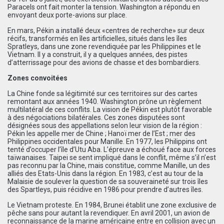
Paracels ont fait monter la tension. Washington a répondu en
envoyant deux porte-avions sur place.
En mars, Pékin a installé deux «centres de recherche» sur deux
récifs, transformés en îles artificielles, situés dans les îles
Spratleys, dans une zone revendiquée par les Philippines et le
Vietnam. Il y a construit, il y a quelques années, des pistes
d’atterrissage pour des avions de chasse et des bombardiers.
Zones convoitées
La Chine fonde sa légitimité sur ces territoires sur des cartes
remontant aux années 1940. Washington prône un règlement
multilatéral de ces conflits. La vision de Pékin est plutôt favorable
à des négociations bilatérales. Ces zones disputées sont
désignées sous des appellations selon leur vision de la région :
Pékin les appelle mer de Chine ; Hanoï mer de l’Est ; mer des
Philippines occidentales pour Manille. En 1977, les Philippins ont
tenté d’occuper l’île d’Utu Aba. L’épreuve a échoué face aux forces
taïwanaises. Taipei se sent impliqué dans le conflit, même s’il n’est
pas reconnu par la Chine, mais constitue, comme Manille, un des
alliés des Etats-Unis dans la région. En 1983, c’est au tour de la
Malaisie de soulever la question de sa souveraineté sur trois îles
des Spartleys, puis récidive en 1986 pour prendre d’autres îles.
Le Vietnam proteste. En 1984, Brunei établit une zone exclusive de
pêche sans pour autant la revendiquer. En avril 2001, un avion de
reconnaissance de la marine américaine entre en collision avec un