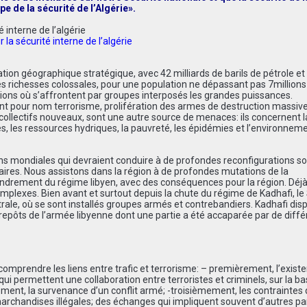
ipe de la sécurité de l’Algérie».
 la sécurité interne de l’algérie
tuation géographique stratégique, avec 42 milliards de barils de pétrole et
s richesses colossales, pour une population ne dépassant pas 7millions
nsions où s’affrontent par groupes interposés les grandes puissances.
ont pour nom terrorisme, prolifération des armes de destruction massive
s collectifs nouveaux, sont une autre source de menaces: ils concernent l
, les ressources hydriques, la pauvreté, les épidémies et l’environnemen
ns mondiales qui devraient conduire à de profondes reconfigurations so
res. Nous assistons dans la région à de profondes mutations de la
fondrement du régime libyen, avec des conséquences pour la région. Déjà,
complexes. Bien avant et surtout depuis la chute du régime de Kadhafi, le
rale, où se sont installés groupes armés et contrebandiers. Kadhafi dis
trepôts de l’armée libyenne dont une partie a été accaparée par de diffé
comprendre les liens entre trafic et terrorisme: – premièrement, l’exist
 permettent une collaboration entre terroristes et criminels, sur la b
ent, la survenance d’un conflit armé; -troisièmement, les contraintes 
rchandises illégales; des échanges qui impliquent souvent d’autres pa