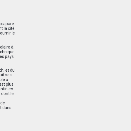
accapare
 la cité.
ournir le
olaire à
technique
des pays
ch, et du
uit ses
ble à
est plus
antin en
 dont le
nde
et dans