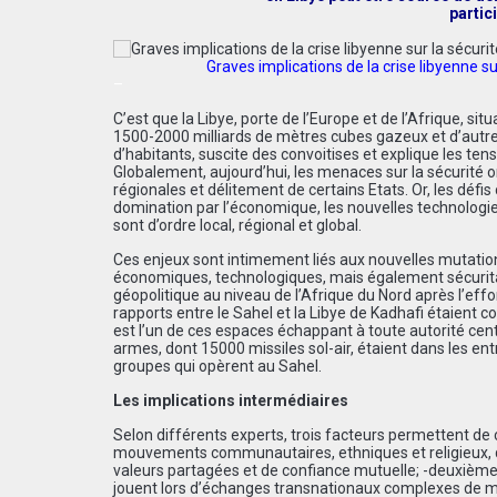
partic
Graves implications de la crise libyenne sur
–
C’est que la Libye, porte de l’Europe et de l’Afrique, si
1500-2000 milliards de mètres cubes gazeux et d’autre
d’habitants, suscite des convoitises et explique les te
Globalement, aujourd’hui, les menaces sur la sécurité 
régionales et délitement de certains Etats. Or, les défi
domination par l’économique, les nouvelles technologies
sont d’ordre local, régional et global.
Ces enjeux sont intimement liés aux nouvelles mutatio
économiques, technologiques, mais également sécuritai
géopolitique au niveau de l’Afrique du Nord après l’ef
rapports entre le Sahel et la Libye de Kadhafi étaient 
est l’un de ces espaces échappant à toute autorité cent
armes, dont 15000 missiles sol-air, étaient dans les en
groupes qui opèrent au Sahel.
Les implications intermédiaires
Selon différents experts, trois facteurs permettent de 
mouvements communautaires, ethniques et religieux, qui
valeurs partagées et de confiance mutuelle; -deuxièmem
jouent lors d’échanges transnationaux complexes de ma