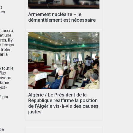
nt
les
Armement nucléaire – le
démantèlement est nécessaire
nt accru
 et une
s, il y
en temps
trôler.
ar la
 tout le
flux
 niveau
itanie
ous-
Algérie / Le Président de la
é par
République réaffirme la position
de l’Algérie vis-à-vis des causes
justes
 de