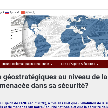
العر
Русский
简体中文
Tribune Diplomatique Internationale
Lire « L’Algérie Aléatoire »
s géostratégiques au niveau de la
le menacée dans sa sécurité?
El Djeïch de l’ANP (août 2020), a mis en relief que «l’évolution de la s
is et de menaces sur notre Sécurité nationale et que la sécurité de l