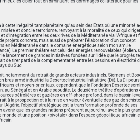
ur mieux les cibler tout en diminuant les dommages collatéraux pour les
in à cette inégalité tant planétaire qu’au sein des Etats où une minorité 
misère et donc le terrorisme, renvoyant à la moralité de ceux qui dirigent
t d’intégration entre les deux rives de la Méditerranée via l’Afrique et f
e de projets concrets, mais aussi de préparer l’élaboration d’un concept
ations en Méditerranée dans le domaine énergétique selon mon ami,le
nce). Le premier théâtre est celui des énergies renouvelables (éolien, s
r le lancement de grandes initiatives fondées sur l’idée que le progrès 
it de tirer parti de la complémentarité entre les besoins en électricité 
pays du Sud.
fait, notamment du retrait de grands acteurs industriels, Siemens et Bos
as armé industriel la Desertec Industrial Initiatitive (Dii). La Dii pours
fricains et moyen-orientaux, cependant que la Fondation Desertec sem
oun, au Sénégal et en Arabie saoudite. Le deuxième théâtre d’opérations 
essources pétrolières et gazières en off-shore profond, dans le bassin lev
rait à la prospection et à la mise en valeur éventuelle des gaz de schiste
 l’Algérie, l’objectif stratégique est la transformation profonde de ses
un avenir que les grandes nations préparent aujourd’hui avec la plus gra
ce monde et une position «pivotale» dans l’espace géopolitique africain 
ricain.