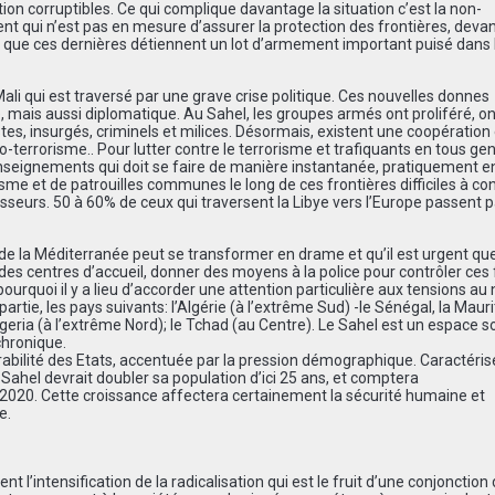
ion corruptibles. Ce qui complique davantage la situation c’est la non-
t qui n’est pas en mesure d’assurer la protection des frontières, deva
us que ces dernières détiennent un lot d’armement important puisé dans 
e Mali qui est traversé par une grave crise politique. Ces nouvelles donnes
e, mais aussi diplomatique. Au Sahel, les groupes armés ont proliféré, o
istes, insurgés, criminels et milices. Désormais, existent une coopération
errorisme.. Pour lutter contre le terrorisme et trafiquants en tous genre
renseignements qui doit se faire de manière instantanée, pratiquement 
isme et de patrouilles communes le long de ces frontières difficiles à con
seurs. 50 à 60% de ceux qui traversent la Libye vers l’Europe passent p
e la Méditerranée peut se transformer en drame et qu’il est urgent que
des centres d’accueil, donner des moyens à la police pour contrôler ces 
 pourquoi il y a lieu d’accorder une attention particulière aux tensions au
rtie, les pays suivants: l’Algérie (à l’extrême Sud) -le Sénégal, la Maur
 Nigeria (à l’extrême Nord); le Tchad (au Centre). Le Sahel est un espace s
chronique.
rabilité des Etats, accentuée par la pression démographique. Caractéris
Sahel devrait doubler sa population d’ici 25 ans, et comptera
 2020. Cette croissance affectera certainement la sécurité humaine et
e.
t l’intensification de la radicalisation qui est le fruit d’une conjonction