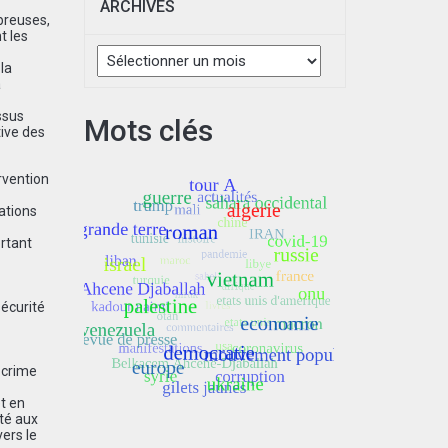
ARCHIVES
mbreuses,
t les
Archives
la
à
ssus
Mots clés
tive des
rvention
sations
rtant
écurité
 crime
et en
ité aux
ers le