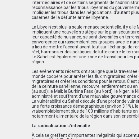
intermédiaires et de certains segments de l’administrat
reconnaissance par les tribus libyennes du gouvernemen
impliquer les tribus dans les négociations, d’autant pl
casernes de la défunte armée libyenne.
La Libye n’est plus la seule menace potentielle, il y a l
impliquent une nouvelle stratégie sur le plan sécuritair
leur capacité de nuisance, se sont diversifiés en terror
convergence qui rassemblent ces groupes avec le narco-t
a lieu de mettre l’accent avant tout sur l’échange de 
réel, harmoniser des politiques de lutte contre le terror
Le Sahel est également une zone de transit pour les pas
région.
Les événements récents ont souligné que la traversée d
monde coopère pour arrêter les flux migratoires: créer 
migratoires et créer les conditions pour le retour. C’est
de la ceinture sahélienne, recouvre, entièrement ou en pa
(au sud); le Mali; le Burkina Faso (au Nord); le Niger, le
administré et souffrant d’une mauvaise gouvernance 
La vulnérabilité du Sahel découle d’une profonde vulné
une forte croissance démographique (environ 3,1%), le 
vraisemblablement plus de 100 millions d’habitants en
notamment alimentaire de la région dans son ensembl
La radicalisation s’intensifie
À cela se greffent d’importantes inégalités qui accentuen