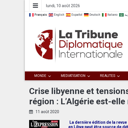
lundi, 10 août 2026
Français
English
Español
Deutsch
Italiano
بية
Dialoguer pour agir ensemble
La Tribune
MONDE
MEDIATISATION
REALITES
Diplomatique
Crise libyenne et tension
région : L’Algérie est-el
Internationale
11 août 2020
La dernière édition de la revue 
en Libye peut être source de déf