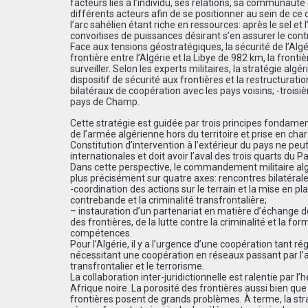
facteurs liés à l’individu, ses relations, sa communaut
différents acteurs afin de se positionner au sein de ce
l’arc sahélien étant riche en ressources: après le sel et 
convoitises de puissances désirant s’en assurer le cont
Face aux tensions géostratégiques, la sécurité de l’Algé
frontière entre l’Algérie et la Libye de 982 km, la front
surveiller. Selon les experts militaires, la stratégie al
dispositif de sécurité aux frontières et la restructur
bilatéraux de coopération avec les pays voisins; -troisi
pays de Champ.
Cette stratégie est guidée par trois principes fondamen
de l’armée algérienne hors du territoire et prise en cha
Constitution d’intervention à l’extérieur du pays ne peut
internationales et doit avoir l’aval des trois quarts du 
Dans cette perspective, le commandement militaire algé
plus précisément sur quatre axes: rencontres bilatéral
-coordination des actions sur le terrain et la mise en pl
contrebande et la criminalité transfrontalière;
– instauration d’un partenariat en matière d’échange 
des frontières, de la lutte contre la criminalité et la for
compétences.
Pour l’Algérie, il y a l’urgence d’une coopération tant r
nécessitant une coopération en réseaux passant par l’a
transfrontalier et le terrorisme.
La collaboration inter-juridictionnelle est ralentie pa
Afrique noire. La porosité des frontières aussi bien q
frontières posent de grands problèmes. À terme, la stra