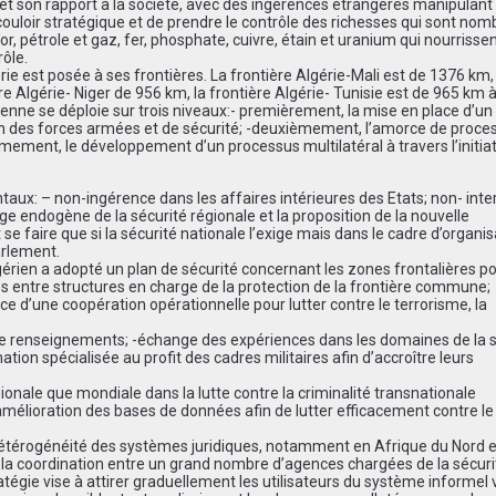
é et son rapport à la société, avec des ingérences étrangères manipulant
 couloir stratégique et de prendre le contrôle des richesses qui sont no
l’or, pétrole et gaz, fer, phosphate, cuivre, étain et uranium qui nourrissen
rôle.
rie est posée à ses frontières. La frontière Algérie-Mali est de 1376 km, 
ière Algérie- Niger de 956 km, la frontière Algérie- Tunisie est de 965 km 
gérienne se déploie sur trois niveaux:- premièrement, la mise en place d’un
ation des forces armées et de sécurité; -deuxièmement, l’amorce de proce
èmement, le développement d’un processus multilatéral à travers l’initia
taux: – non-ingérence dans les affaires intérieures des Etats; non- inte
rge endogène de la sécurité régionale et la proposition de la nouvelle
 se faire que si la sécurité nationale l’exige mais dans le cadre d’organi
Parlement.
rien a adopté un plan de sécurité concernant les zones frontalières po
es entre structures en charge de la protection de la frontière commune;
ace d’une coopération opérationnelle pour lutter contre le terrorisme, la
de renseignements; -échange des expériences dans les domaines de la s
mation spécialisée au profit des cadres militaires afin d’accroître leurs
égionale que mondiale dans la lutte contre la criminalité transnationale
mélioration des bases de données afin de lutter efficacement contre le
r l’hétérogénéité des systèmes juridiques, notamment en Afrique du Nord 
ue la coordination entre un grand nombre d’agences chargées de la sécur
tégie vise à attirer graduellement les utilisateurs du système informel v