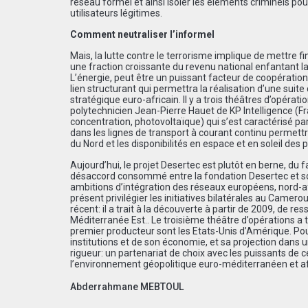
réseau formel et ainsi isoler les éléments criminels po
utilisateurs légitimes.
Comment neutraliser l’informel
Mais, la lutte contre le terrorisme implique de mettre f
une fraction croissante du revenu national enfantant la 
L’énergie, peut être un puissant facteur de coopération e
lien structurant qui permettra la réalisation d’une suit
stratégique euro-africain. Il y a trois théâtres d’opér
polytechnicien Jean-Pierre Hauet de KP Intelligence (Fra
concentration, photovoltaïque) qui s’est caractérisé pa
dans les lignes de transport à courant continu permettra
du Nord et les disponibilités en espace et en soleil des 
Aujourd’hui, le projet Desertec est plutôt en berne, du 
désaccord consommé entre la fondation Desertec et son br
ambitions d’intégration des réseaux européens, nord-a
présent privilégier les initiatives bilatérales au Camer
récent: il a trait à la découverte à partir de 2009, de r
Méditerranée Est.. Le troisième théâtre d’opérations a t
premier producteur sont les Etats-Unis d’Amérique. Pour
institutions et de son économie, et sa projection dans 
rigueur: un partenariat de choix avec les puissants de 
l’environnement géopolitique euro-méditerranéen et af
Abderrahmane MEBTOUL