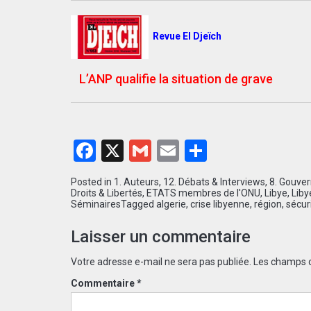
Revue El Djeïch
L’ANP qualifie la situation de grave
Facebook
X
Gmail
Email
Partager
Posted in
1. Auteurs
,
12. Débats & Interviews
,
8. Gouver
Droits & Libertés
,
ETATS membres de l'ONU
,
Libye
,
Liby
Séminaires
Tagged
algerie
,
crise libyenne
,
région
,
sécur
Laisser un commentaire
Votre adresse e-mail ne sera pas publiée.
Les champs o
Commentaire
*