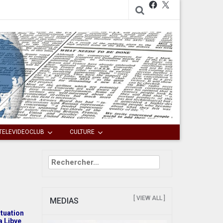
Facebook
X
TELEVIDEOCLUB
CULTURE
Rechercher :
[ VIEW ALL ]
MEDIAS
ituation
a Libye