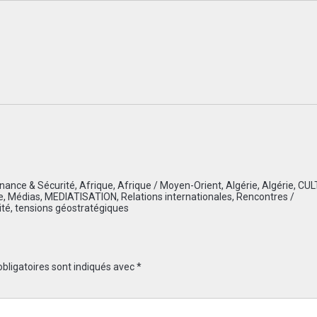
nance & Sécurité
,
Afrique
,
Afrique / Moyen-Orient
,
Algérie
,
Algérie
,
CUL
e
,
Médias
,
MEDIATISATION
,
Relations internationales
,
Rencontres /
ité
,
tensions géostratégiques
bligatoires sont indiqués avec
*