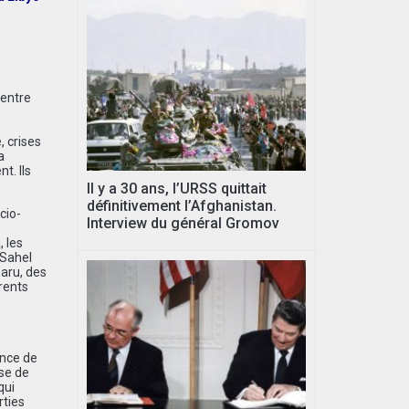
 entre
, crises
a
t. Ils
Il y a 30 ans, l’URSS quittait
définitivement l’Afghanistan.
cio-
Interview du général Gromov
 les
 Sahel
paru, des
rents
ence de
ase de
qui
rties