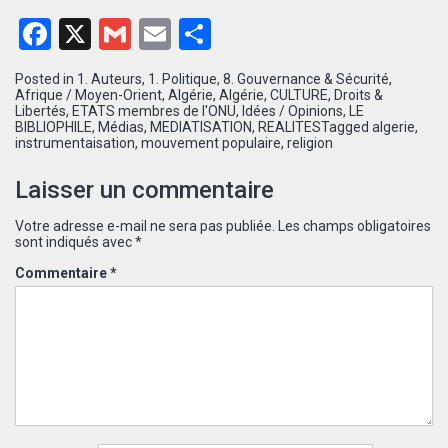
Facebook
X
Gmail
Email
Partager
Posted in
1. Auteurs
,
1. Politique
,
8. Gouvernance & Sécurité
,
Afrique / Moyen-Orient
,
Algérie
,
Algérie
,
CULTURE
,
Droits &
Libertés
,
ETATS membres de l'ONU
,
Idées / Opinions
,
LE
BIBLIOPHILE
,
Médias
,
MEDIATISATION
,
REALITES
Tagged
algerie
,
instrumentaisation
,
mouvement populaire
,
religion
Laisser un commentaire
Votre adresse e-mail ne sera pas publiée.
Les champs obligatoires
sont indiqués avec
*
Commentaire
*