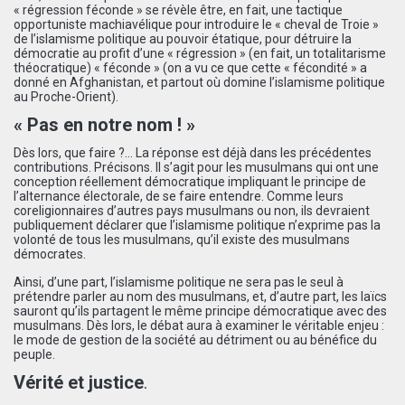
« régression féconde » se révèle être, en fait, une tactique
opportuniste machiavélique pour introduire le « cheval de Troie »
de l’islamisme politique au pouvoir étatique, pour détruire la
démocratie au profit d’une « régression » (en fait, un totalitarisme
théocratique) « féconde » (on a vu ce que cette « fécondité » a
donné en Afghanistan, et partout où domine l’islamisme politique
au Proche-Orient).
« Pas en notre nom ! »
Dès lors, que faire ?… La réponse est déjà dans les précédentes
contributions. Précisons. Il s’agit pour les musulmans qui ont une
conception réellement démocratique impliquant le principe de
l’alternance électorale, de se faire entendre. Comme leurs
coreligionnaires d’autres pays musulmans ou non, ils devraient
publiquement déclarer que l’islamisme politique n’exprime pas la
volonté de tous les musulmans, qu’il existe des musulmans
démocrates.
Ainsi, d’une part, l’islamisme politique ne sera pas le seul à
prétendre parler au nom des musulmans, et, d’autre part, les laïcs
sauront qu’ils partagent le même principe démocratique avec des
musulmans. Dès lors, le débat aura à examiner le véritable enjeu :
le mode de gestion de la société au détriment ou au bénéfice du
peuple.
Vérité et justice
.