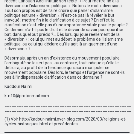
récent, Lahouari Addi intitule son texte : « Pour mettre fin à la
diversion sur l’islamisme politique ». Notons le mot « diversion ».
Tout son propos est de faire croire que parler d’islamisme
politique est une « diversion ». N’est-ce pas là révéler le but
inavoué : mettre fin à la clarification à ce sujet ? En effet, la
clarification n’est-elle pas d’une importance vitale pour le peuple ?
Ce dernier n’a-t-il pas le droit et le devoir de savoir pourquoi il se
bat, dans quel but précis ?… Dès lors, qui joue réellement de la
« diversion » : celui qui met au débat le problème de l’islamisme
politique, ou celui qui déclare qu’il s’agit là uniquement d’une
« diversion » ?
Désormais, après un an d’existence du mouvement populaire,
l’ambiguïté ne le sert pas ; au contraire, tout indique qu’elle le
détruira, au profit de la tendance qui saura manipuler ce
mouvement populaire. Dès lors, le temps et l’urgence ne sont-ils
pas à l’indispensable clarification dans ce domaine ?
Kaddour Na
ï
mi
k-n10@protonmail.com
_____________________________________________________
_____________________________________________________
(1) Voir
http://kadour-naimi.over-blog.com/2020/03/religions-et-
cycles-historiques.html
et précédentes.