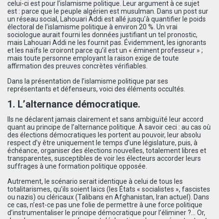
celui-ci est pour l’islamisme politique. Leur argument à ce sujet
est : parce que le peuple algérien est musulman. Dans un post sur
un réseau social, Lahouari Addi est allé jusqu’à quantifier le poids
électoral de l’islamisme politique à environ 20 %. Un vrai
sociologue aurait fourni les données justifiant un tel pronostic,
mais Lahouari Addi ne les fournit pas. Évidemment, les ignorants
et les naïfs le croiront parce qu’il est un « éminent professeur » ;
mais toute personne employant la raison exige de toute
affirmation des preuves concrètes vérifiables.
Dans la présentation de l’islamisme politique par ses
représentants et défenseurs, voici des éléments occultés.
1. L’alternance démocratique.
Ils ne déclarent jamais clairement et sans ambiguïté leur accord
quant au principe de l’alternance politique. À savoir ceci : au cas où
des élections démocratiques les portent au pouvoir, leur absolu
respect d’y être uniquement le temps d’une législature, puis, à
échéance, organiser des élections nouvelles, totalement libres et
transparentes, susceptibles de voir les électeurs accorder leurs
suffrages à une formation politique opposée.
Autrement, le scénario serait identique à celui de tous les
totalitarismes, qu’ils soient laïcs (les États « socialistes », fascistes
ou nazis) ou cléricaux (Talibans en Afghanistan, Iran actuel). Dans
ce cas, n’est-ce pas une folie de permettre à une force politique
d’instrumentaliser le principe démocratique pour l’éliminer ?… Or,