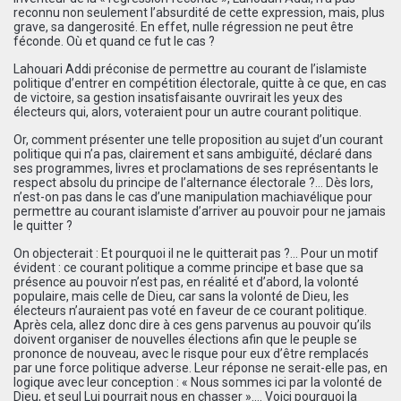
reconnu non seulement l’absurdité de cette expression, mais, plus
grave, sa dangerosité. En effet, nulle régression ne peut être
féconde. Où et quand ce fut le cas ?
Lahouari Addi préconise de permettre au courant de l’islamiste
politique d’entrer en compétition électorale, quitte à ce que, en cas
de victoire, sa gestion insatisfaisante ouvrirait les yeux des
électeurs qui, alors, voteraient pour un autre courant politique.
Or, comment présenter une telle proposition au sujet d’un courant
politique qui n’a pas, clairement et sans ambiguïté, déclaré dans
ses programmes, livres et proclamations de ses représentants le
respect absolu du principe de l’alternance électorale ?… Dès lors,
n’est-on pas dans le cas d’une manipulation machiavélique pour
permettre au courant islamiste d’arriver au pouvoir pour ne jamais
le quitter ?
On objecterait : Et pourquoi il ne le quitterait pas ?… Pour un motif
évident : ce courant politique a comme principe et base que sa
présence au pouvoir n’est pas, en réalité et d’abord, la volonté
populaire, mais celle de Dieu, car sans la volonté de Dieu, les
électeurs n’auraient pas voté en faveur de ce courant politique.
Après cela, allez donc dire à ces gens parvenus au pouvoir qu’ils
doivent organiser de nouvelles élections afin que le peuple se
prononce de nouveau, avec le risque pour eux d’être remplacés
par une force politique adverse. Leur réponse ne serait-elle pas, en
logique avec leur conception : « Nous sommes ici par la volonté de
Dieu, et seul Lui pourrait nous en chasser ».… Voici pourquoi la