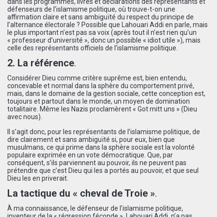
dans les programmes, livres et déclarations des représentants et
défenseurs de l’islamisme politique, où trouve-t-on une
affirmation claire et sans ambiguïté du respect du principe de
l’alternance électorale ? Possible que Lahouari Addi en parle, mais
le plus important n’est pas sa voix (après tout il n’est rien qu’un
« professeur d’université », donc un possible « idiot utile »), mais
celle des représentants officiels de l’islamisme politique.
2. La référence
.
Considérer Dieu comme critère suprême est, bien entendu,
concevable et normal dans la sphère du comportement privé,
mais, dans le domaine de la gestion sociale, cette conception est,
toujours et partout dans le monde, un moyen de domination
totalitaire. Même les Nazis proclamèrent « Got mitt uns » (Dieu
avec nous).
Il s’agit donc, pour les représentants de l’islamisme politique, de
dire clairement et sans ambiguïté si, pour eux, bien que
musulmans, ce qui prime dans la sphère sociale est la volonté
populaire exprimée en un vote démocratique. Que, par
conséquent, s’ils parviennent au pouvoir, ils ne peuvent pas
prétendre que c’est Dieu qui les a portés au pouvoir, et que seul
Dieu les en priverait.
La tactique du « cheval de Troie »
.
À ma connaissance, le défenseur de l’islamisme politique,
inventeur de la « régression féconde », Lahouari Addi, n’a pas