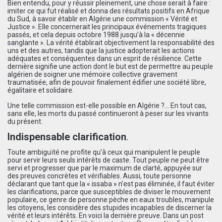
Bien entendu, pour y réussir pleinement, une chose serait à faire :
imiter ce qui fut réalisé et donna des résultats positifs en Afrique
du Sud, à savoir établir en Algérie une commission « Vérité et
Justice ». Elle concernerait les principaux événements tragiques
passés, et cela depuis octobre 1988 jusqu’à la « décennie
sanglante ». La vérité établirait objectivement la responsabilité des
uns et des autres, tandis que la justice adopterait les actions
adéquates et conséquentes dans un esprit de résilience. Cette
dernière signifie une action dont le but est de permettre au peuple
algérien de soigner une mémoire collective gravement
traumatisée, afin de pouvoir finalement édifier une société libre,
égalitaire et solidaire.
Une telle commission est-elle possible en Algérie ?… En tout cas,
sans elle, les morts du passé continueront à peser sur les vivants
du présent.
Indispensable clarification
.
Toute ambiguïté ne profite qu’à ceux qui manipulent le peuple
pour servir leurs seuls intérêts de caste. Tout peuple ne peut être
servi et progresser que par le maximum de clarté, appuyée sur
des preuves concrètes et vérifiables. Aussi, toute personne
déclarant que tant que la « issaba » n’est pas éliminée, il faut éviter
les clarifications, parce que susceptibles de diviser le mouvement
populaire, ce genre de personne pèche en eaux troubles, manipule
les citoyens, les considère des stupides incapables de discerner la
vérité et leurs intérêts. En voici la dernière preuve. Dans un post