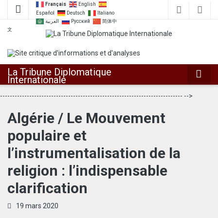
Français
English
Español
Deutsch
Italiano
العربية
Русский
简体中
文
Dialoguer pour agir ensemble
La Tribune
La Tribune Diplomatique
Diplomatique
Internationale
--------------------------------------------------------------------------- -->
Internationale
Algérie / Le Mouvement
populaire et
l’instrumentalisation de la
religion : l’indispensable
clarification
19 mars 2020