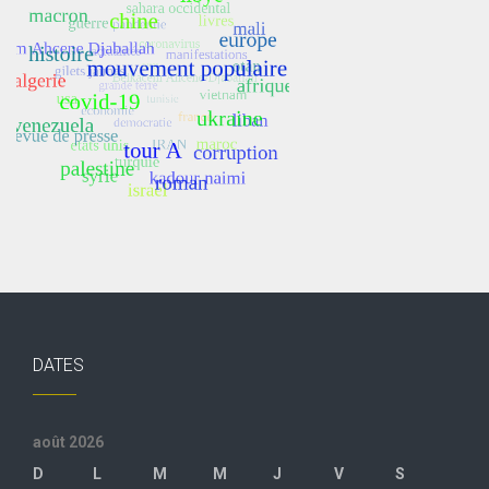
DATES
août 2026
D
L
M
M
J
V
S