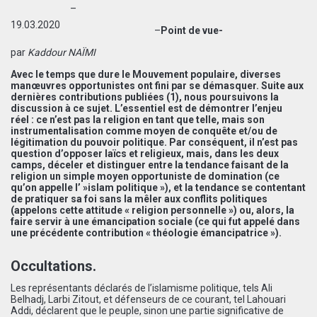
–
19.03.2020
–
Point de vue-
par
Kaddour NAÏMI
Avec le temps que dure le Mouvement populaire, diverses
manœuvres opportunistes ont fini par se démasquer. Suite aux
dernières contributions publiées (1), nous poursuivons la
discussion à ce sujet. L’essentiel est de démontrer l’enjeu
réel : ce n’est pas la religion en tant que telle, mais son
instrumentalisation comme moyen de conquête et/ou de
légitimation du pouvoir politique. Par conséquent, il n’est pas
question d’opposer laïcs et religieux, mais, dans les deux
camps, déceler et distinguer entre la tendance faisant de la
religion un simple moyen opportuniste de domination (ce
qu’on appelle l’ »islam politique »), et la tendance se contentant
de pratiquer sa foi sans la mêler aux conflits politiques
(appelons cette attitude « religion personnelle ») ou, alors, la
faire servir à une émancipation sociale (ce qui fut appelé dans
une précédente contribution « théologie émancipatrice »).
Occultations.
Les représentants déclarés de l’islamisme politique, tels Ali
Belhadj, Larbi Zitout, et défenseurs de ce courant, tel Lahouari
Addi, déclarent que le peuple, sinon une partie significative de