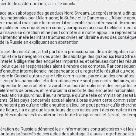
incérité de sa démarche », a-t-elle conclu.
ace aux sabotages des gazoducs Nord Stream. Le représentant a dit qu’
es nationales par l’Allemagne, la Suède et le Danemark. L’Albanie appu
 leur mandat mais pour le moment il ne semble pas intéressant de mene
 de politiser ces enquêtes en cours y compris en accusant délibérément 
la mauvaise direction et ne peut compter sur notre appui.
Le repr
é
senta
n intentionnelle les infrastructures civiles en Ukraine avec des cons
é
qu
de la Russie en expliquant son abstention.
 projet de résolution, a fait part de la préoccupation de sa délégation fa
tal et de la navigation des actes de sabotage des gazoducs Nord Strea
intérêt à diligenter des enquêtes impartiales et sérieuses dont les résul
, pour que les responsables aient à rendre des comptes. Par conséquent, 
d’enquête internationale indépendante et a regretté le résultat du vote.
que le Conseil autorise une telle commission, parce que des enquêtes
es enquêtes nationales et internationales ne sont pas contradictoires, au
ndépendante pourrait être favorable au bon déroulement des enquêtes e
ments de preuve, et renforcer la crédibilité des enquêtes nationales, a
culation aujourd’hui, il leur a retorqué qu’une telle commission serait l
ts. Si les pays concernés accueillaient à bras ouvert cette commission,
souhaitent pas qu’une telle enquête ait lieu, on peut penser qu’ils cherch
de figure, il a exigé que les auteurs de ces actes aient des comptes à re
uêtes nationales travailleront en toute transparence et feront, en tem
ération de Russie
a dénoncé les « informations contradictoires » et les
 auteurs pr
é
sum
é
s de ces actes de sabotage. Il a aussi regrett
é
que les