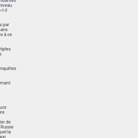
ffisantes
 niveau
t-il
s par
 sans
s à ce
tiples
s
 enquêtes
timant
n
ducs
ire
ter de
a Russie
quel la
ans