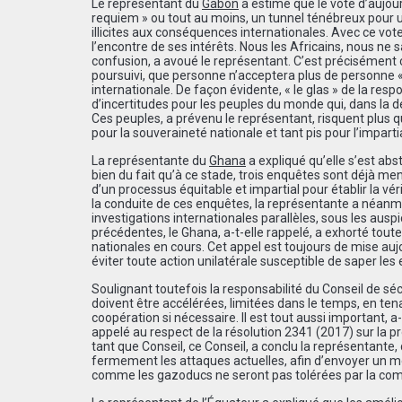
Le représentant du
Gabon
a estimé que le vote d’aujou
requiem » ou tout au moins, un tunnel ténébreux pour u
illicites aux conséquences internationales. Avec ce vote, 
l’encontre de ses intérêts. Nous les Africains, nous ne s
confusion, a avoué le représentant. C’est précisément cet
poursuivi, que personne n’acceptera plus de personne «
internationale. De façon évidente, « le glas » de la res
d’incertitudes pour les peuples du monde qui, dans la dé
Ces peuples, a prévenu le représentant, risquent plus q
pour la souveraineté nationale et tant pis pour l’imparti
La représentante du
Ghana
a expliqué qu’elle s’est ab
bien du fait qu’à ce stade, trois enquêtes sont déjà m
d’un processus équitable et impartial pour établir la v
la conduite de ces enquêtes, la représentante a néanm
investigations internationales parallèles, sous les aus
précédentes, le Ghana, a-t-elle rappelé, a exhorté tout
nationales en cours. Cet appel est toujours de mise aujou
éviter toute action unilatérale susceptible de saper les
Soulignant toutefois la responsabilité du Conseil de séc
doivent être accélérées, limitées dans le temps, en tena
coopération si nécessaire. Il est tout aussi important, a-
appelé au respect de la résolution 2341 (2017) sur la pro
tant que Conseil, ce Conseil, a conclu la représentante,
fermement les attaques actuelles, afin d’envoyer un me
comme les gazoducs ne seront pas tolérées par la co