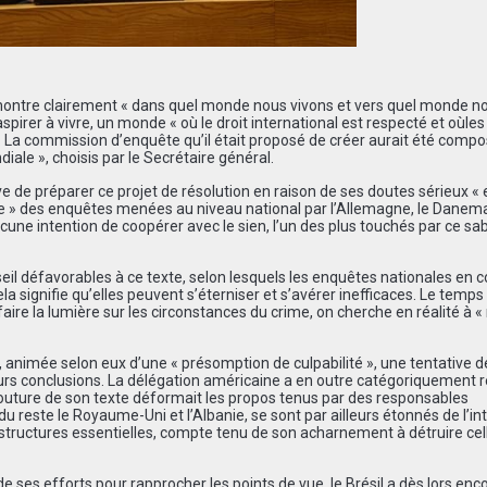
i montre clairement « dans quel monde nous vivons et vers quel monde n
aspirer à vivre, un monde « o
ù
le droit international est respect
é
et o
ù
les
. La commission d’enquête qu’il était proposé de créer aurait été comp
le », choisis par le Secrétaire général.
tive de préparer ce projet de résolution en raison de ses doutes sérieux « e
e » des enqu
ê
tes men
é
es au niveau national par l
’
Allemagne, le Danemar
une intention de coopérer avec le sien, l’un des plus touchés par ce sa
seil défavorables à ce texte, selon lesquels les enquêtes nationales en 
signifie qu’elles peuvent s’éterniser et s’avérer inefficaces. Le temps
faire la lumière sur les circonstances du crime, on cherche en réalité à «
e, animée selon eux d’une « pr
é
somption de culpabilit
é »
, une tentative d
urs conclusions.
La d
é
l
é
gation am
é
ricaine a en outre catégoriquement r
mouture de son texte déformait les propos tenus par des responsables
este le Royaume-Uni et l’Albanie, se sont par ailleurs étonnés de l’in
rastructures essentielles, compte tenu de son acharnement à détruire cel
t de ses efforts pour rapprocher les points de vue, le Brésil a dès lors en