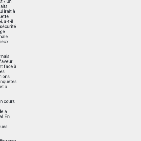
t « un
aits
i irait à
cette
 a-t-il
 sécurité
age
nale.
mieux
 mais
 faveur
nt face à
des
nions
 enquêtes
et à
en cours
le a
al. En
ques