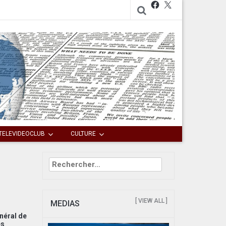
Facebook
X
TELEVIDEOCLUB
CULTURE
Rechercher :
[ VIEW ALL ]
MEDIAS
énéral de
es