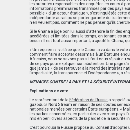
les autorités responsables des enquêtes en cours à part
informations pr
é
liminaires transmises par des pays eu
possible « d
’
un acteur
é
tatique », s
’
est inqui
é
t
é
e cette 
ind
é
pendante aurait pu se porter garante du traitemen
n’en veulent pas, comment ne pas penser qu’ils cherch
Si le Ghana a jugé bon lui aussi d’attendre la fin des enq
accélérées et limitées dans le temps, en tenant les auto
besoin. Il est tout aussi important, a ajouté le Ghana, q
« Un requiem »
:
voil
à
ce que le Gabon a vu dans le vote 
comment faire accepter d
é
sormais
à
un État une enquêt
Africains, nous ne savons pas s
’
il faut nous r
é
jouir ou 
de ce pays pour expliquer son abstention. Une page d’in
que jamais » de se retrouver
à
la merci des int
é
r
ê
ts nat
l
’
impartialité, la transparence et l’indépendance », a r
é
MENACES CONTRE LA PAIX ET LA SÉCURITÉ INTERN
Explications de vote
Le représentant de la
Fédération de Russie
a rappelé av
gazoducs Nord Stream en raison de ses doutes sérieux 
nationales men
é
es par certains États européens. « Ma
les parties concern
é
es, en particulier avec mon pays, l
’
mis en p
é
ril divers aspects de la paix et de la sécurité i
C’est pourquoi la Russie propose au Conseil d’adopte