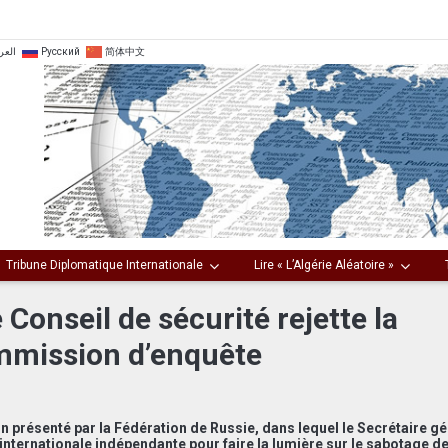
العر
Русский
简体中文
Tribune Diplomatique Internationale
Lire « L’Algérie Aléatoire »
Conseil de sécurité rejette la
mmission d’enquête
on présenté par la Fédération de Russie, dans lequel le Secrétaire g
internationale indépendante pour faire la lumière sur le sabotage d