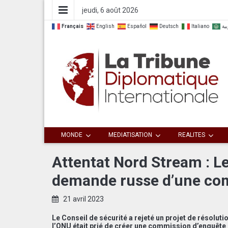
jeudi, 6 août 2026
Français
English
Español
Deutsch
Italiano
بية
Dialoguer pour agir ensemble
La Tribune
MONDE
MEDIATISATION
REALITES
Diplomatique
Attentat Nord Stream : Le 
demande russe d’une co
Internationale
21 avril 2023
Le Conseil de sécurité a rejeté un projet de résoluti
l’ONU était prié de créer une commission d’enquête 