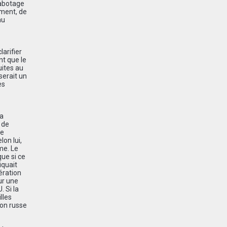
sabotage
ument, de
au
arifier
nt que le
uites au
serait un
es
la
 de
de
lon lui,
me. Le
que si ce
iquait
ération
ur une
 Si la
lles
ion russe