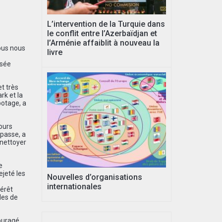
L’intervention de la Turquie dans
le conflit entre l’Azerbaïdjan et
l’Arménie affaiblit à nouveau la
ous nous
livre
osée
t tr
è
s
k et la
botage, a
cours
 passe, a
 nettoyer
e
ejeté les
Nouvelles d’organisations
internationales
térêt
les de
couragé