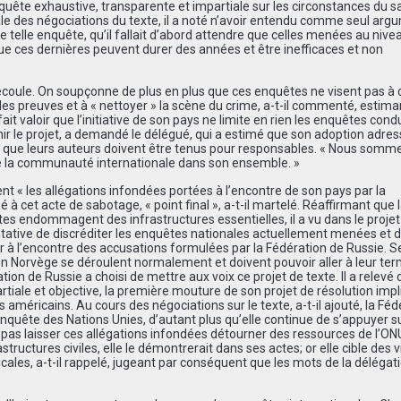
ête exhaustive, transparente et impartiale sur les circonstances du 
ale des négociations du texte, il a noté n’avoir entendu comme seul arg
ne telle enquête, qu’il fallait d’abord attendre que celles menées au nive
ue ces derni
è
res peuvent durer des ann
é
es et
ê
tre inefficaces et non
écoule. On soupçonne de plus en plus que ces enquêtes ne visent pas à cl
es preuves et à « nettoyer » la scène du crime, a-t-il commenté, estima
fait valoir que l’initiative de son pays ne limite en rien les enquêtes cond
ir le projet, a demandé le délégué, qui a estimé que son adoption adres
et que leurs auteurs doivent être tenus pour responsables. « Nous somm
de la communauté internationale dans son ensemble. »
t « les allégations infondées portées à l’encontre de son pays par la
 à cet acte de sabotage, « point final », a-t-il martel
é
. R
é
affirmant que 
tes endommagent des infrastructures essentielles, il a vu dans le projet
ntative de discréditer les enquêtes nationales actuellement menées et 
er à l’encontre des accusations formulées par la Fédération de Russie. Se
 Norvège se déroulent normalement et doivent pouvoir aller à leur ter
n de Russie a choisi de mettre aux voix ce projet de texte. Il a relevé 
iale et objective, la première mouture de son projet de résolution impl
américains. Au cours des négociations sur le texte, a-t-il ajouté, la Féd
 enquête des Nations Unies, d’autant plus qu’elle continue de s’appuyer s
 pas laisser ces allégations infondées détourner des ressources de l’ONU.
ructures civiles, elle le démontrerait dans ses actes; or elle cible des vi
icales, a-t-il rappel
é
, jugeant par cons
é
quent que les mots de la d
é
l
é
gat