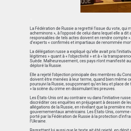
–
La Fédération de Russie a regretté l’issue du vote, qu
acheminons », à l’opposé de celui dans lequel elle a dit 
responsables de tels actes doivent en rendre compte »
d’experts « confirmés et impartiaux de renommée mondia
La délégation russe a expliqué qu’elle avait pris l’initia
l
é
gitimes » quant
à
«
l
’
objectivit
é »
et
à
«
la transparenc
Su
è
de.
Malheureusement, ces pays n
’
ont manifest
é
auc
déploré la Russie.
Elle a rejeté l’objection principale des membres du Con
doivent être menées à leur terme, quand bien même cela 
poursuivi la Russie, soupçonnant qu’en lieu et place de 
» la scène du crime en dissimulant les preuves.
Les États-Unis ont au contraire vu dans l’initiative russ
discr
é
diter ces enqu
ê
tes en pr
é
jugeant
à
dessein de le
allégations de la Russie, en révélant que la première 
gouvernementaux américains. Les États-Unis, comme du r
porté par la Fédération de Russie à la protection d’inf
l’Ukraine.
Regrettant lui aussi que le texte ait été rejeté, en dépi