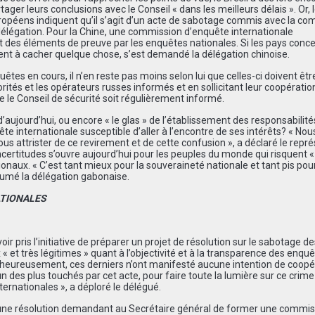
ager leurs conclusions avec le Conseil « dans les meilleurs d
é
lais ».
Or, 
ropéens indiquent qu’il s’agit d’un acte de sabotage commis avec la com
d
é
l
é
gation.
Pour la Chine, une commission d
’
enqu
ê
te internationale
t des éléments de preuve par les enquêtes nationales. Si les pays conc
ent à cacher quelque chose, s’est demandé la délégation chinoise.
uêtes en cours, il n’en reste pas moins selon lui que celles-ci doivent êtr
rités et les opérateurs russes informés et en sollicitant leur coopératio
ue le Conseil de sécurité soit régulièrement informé.
d
’
aujourd
’
hui, ou encore
«
le glas » de l
’é
tablissement des responsabilit
é
e internationale susceptible d’aller à l’encontre de ses intérêts?
«
Nous
nous attrister de ce revirement et de cette confusion », a d
é
clar
é
le repr
é
certitudes s’ouvre aujourd’hui pour les peuples du monde qui risquent «
ionaux.
«
C
’
est tant mieux pour la souverainet
é
nationale et tant pis pou
sum
é
la d
é
l
é
gation gabonaise.
ATIONALES
oir pris l’initiative de préparer un projet de résolution sur le sabotage d
« et tr
è
s l
é
gitimes » quant
à
l
’
objectivit
é
et
à
la transparence des enqu
ê
lheureusement, ces derniers n
’
ont manifest
é
aucune intention de coop
é
un des plus touch
é
s par cet acte, pour faire toute la lumi
è
re sur ce crime
nternationales », a d
é
plor
é
le d
é
l
é
gu
é
.
r une résolution demandant au Secrétaire général de former une commis