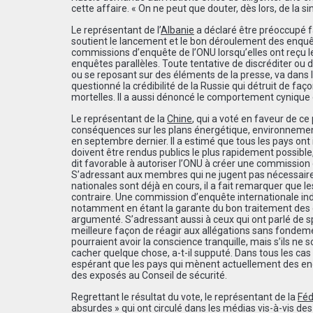
cette affaire.
«
On ne peut que douter, d
è
s lors, de la s
Le représentant de l’
Albanie
a déclaré être préoccupé f
soutient le lancement et le bon déroulement des enquêt
commissions d’enquête de l’ONU lorsqu’elles ont reçu
enquêtes parallèles. Toute tentative de discréditer ou
ou se reposant sur des éléments de la presse, va dans 
questionn
é
la cr
é
dibilit
é
de la Russie qui d
é
truit de fa
ç
o
mortelles. Il a aussi dénoncé le comportement cynique 
Le représentant de la
Chine
, qui a voté en faveur de ce
conséquences sur les plans énergétique, environnemen
en septembre dernier. Il a estimé que tous les pays ont 
doivent être rendus publics le plus rapidement possible
dit favorable à autoriser l’ONU à créer une commission 
S’adressant aux membres qui ne jugent pas nécessaire 
nationales sont déjà en cours, il a fait remarquer que l
contraire. Une commission d’enquête internationale i
notamment en étant la garante du bon traitement des élé
argumenté. S’adressant aussi à ceux qui ont parlé de spé
meilleure façon de réagir aux allégations sans fondemen
pourraient avoir la conscience tranquille, mais s’ils ne 
cacher quelque chose, a-t-il supputé. Dans tous les cas 
espérant que les pays qui mènent actuellement des enq
des exposés au Conseil de sécurité.
Regrettant le résultat du vote, le représentant de la
Féd
absurdes » qui ont circul
é
dans les m
é
dias vis-
à
-vis des