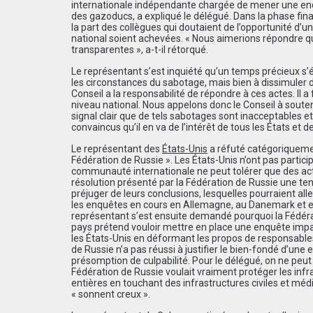
internationale indépendante chargée de mener une enqu
des gazoducs, a expliqué le délégué. Dans la phase fin
la part des collègues qui doutaient de l’opportunité d’u
national soient achevées. « Nous aimerions r
é
pondre q
transparentes », a-t-il r
é
torqué.
Le représentant s’est inquiété qu’un temps précieux s’
les circonstances du sabotage, mais bien à dissimuler d
Conseil a la responsabilité de répondre à ces actes. Il a 
niveau national. Nous appelons donc le Conseil à souten
signal clair que de tels sabotages sont inacceptables 
convaincus qu
’
il en va de l
’
int
é
r
ê
t de tous les
É
tats et 
Le représentant des
États-Unis
a réfuté catégoriquemen
Fédération de Russie ». Les États-Unis n’ont pas participé
communaut
é
internationale ne peut tol
é
rer que des ac
r
é
solution pr
é
sent
é
par la F
é
d
é
ration de Russie une te
préjuger de leurs conclusions, lesquelles pourraient all
les enquêtes en cours en Allemagne, au Danemark et en
représentant s’est ensuite demandé pourquoi la Fédératio
pays prétend vouloir mettre en place une enquête impart
les États-Unis en déformant les propos de responsables 
de Russie n’a pas réussi à justifier le bien-fondé d’une
présomption de culpabilité. Pour le délégué, on ne peut
Fédération de Russie voulait vraiment protéger les infrast
enti
è
res en touchant des infrastructures civiles et m
é
d
« sonnent creux ».