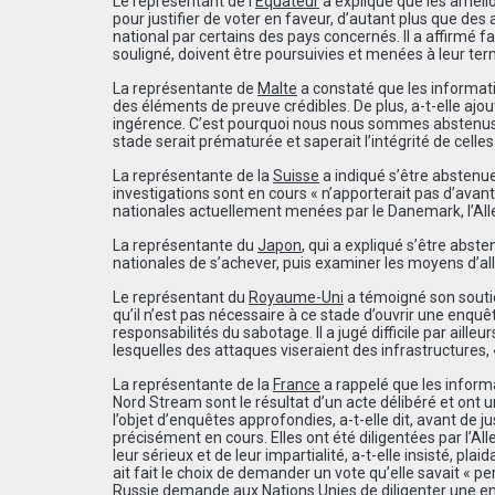
Le représentant de l’
Équateur
a expliqué que les améli
pour justifier de voter en faveur, d’autant plus que de
national par certains des pays concernés. Il a affirmé f
souligné, doivent être poursuivies et menées à leur ter
La représentante de
Malte
a constaté que les informati
des éléments de preuve crédibles. De plus, a-t-elle ajo
ingérence. C’est pourquoi nous nous sommes abstenus 
stade serait prématurée et saperait l’intégrité de celles
La représentante de la
Suisse
a indiqué s’être abstenu
investigations sont en cours « n
’
apporterait pas d
’
avan
nationales actuellement men
é
es par le Danemark, l’Al
La représentante du
Japon
, qui a expliqué s’être abst
nationales de s’achever, puis examiner les moyens d’alle
Le représentant du
Royaume-Uni
a témoigné son souti
qu’il n’est pas nécessaire à ce stade d’ouvrir une enquê
responsabilités du sabotage. Il a jugé difficile par aill
lesquelles des attaques viseraient des infrastructures, 
La représentante de la
France
a rappelé que les inform
Nord Stream sont le résultat d’un acte délibéré et ont
l’objet d’enquêtes approfondies, a-t-elle dit, avant de j
précisément en cours. Elles ont été diligentées par l’
leur sérieux et de leur impartialité, a-t-elle insisté, pl
ait fait le choix de demander un vote qu’elle savait « pe
Russie demande aux Nations Unies de diligenter une e