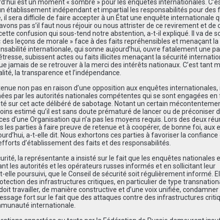
rd’hui est un moment « sombre » pour les enquêtes internationales. C’es
n établissement indépendant et impartial les responsabilités pour des f
il sera difficile de faire accepter à un État une enquête internationale qu
avons pas s’il faut nous réjouir ou nous attrister de ce revirement et de 
te confusion qui sous-tend notre abstention, a-t-il expliqué. Il va de soi,
 des leçons de morale » face à des faits repréhensibles et menaçant la
ponsabilité internationale, qui sonne aujourd’hui, ouvre fatalement une p
tresse, subissent actes ou faits illicites menaçant la sécurité internatio
ue jamais de se retrouver à la merci des intérêts nationaux. C’est tant 
alité, la transparence et l’indépendance.
stenue non pas en raison d’une opposition aux enquêtes internationales,
enées par les autorités nationales compétentes qui se sont engagées en
érité sur cet acte délibéré de sabotage. Notant un certain mécontenteme
oins estimé qu’il est sans doute prématuré de lancer ou de préconiser 
pices d’une Organisation qui n’a pas les moyens requis. Lors des deux réu
es les parties à faire preuve de retenue et à coopérer, de bonne foi, aux
rd’hui, a-t-elle dit. Nous exhortons ces parties à favoriser la confiance 
 efforts d’établissement des faits et des responsabilités.
urité, la représentante a insisté sur le fait que les enquêtes nationales 
nt les autorités et les opérateurs russes informés et en sollicitant leur
t-elle poursuivi, que le Conseil de sécurité soit régulièrement informé. El
tection des infrastructures critiques, en particulier de type transnation
 doit travailler, de manière constructive et d’une voix unifiée, condamner
ssage fort sur le fait que des attaques contre des infrastructures criti
mmunauté internationale.