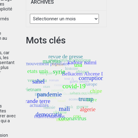
ARCHIVES
les
plicité
Archives
ernés
e
Mots clés
n au
s, car
, les
sentant
 plus
r
es
tes
rer avec
 qui a
sion