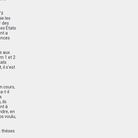
il
ie les
r des
des États
nt a
ences
ce aux
m 1 et 2
tats
il s’est
n cours,
-t-il
a
 ils
ent à
ndre, en
ps voulu,
«
th
è
ses