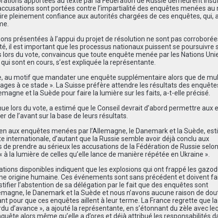
orations apportées au texte par la Fédération de Russie demeurent insu
s accusations sont portées contre l’impartialité des enquêtes menées au
aire pleinement confiance aux autorités chargées de ces enquêtes, qui, a-
me.
ons présentées à l’appui du projet de résolution ne sont pas corroborée
uté, il est important que les processus nationaux puissent se poursuivre
lors du vote, convaincus que toute enquête menée par les Nations Unie
 qui sont en cours, s’est expliquée la représentante.
e, au motif que mandater une enquête supplémentaire alors que de mul
tages
à
ce stade ». La Suisse pr
é
f
è
re attendre les r
é
sultats des enqu
ê
te
lemagne et la Su
è
de pour faire la lumière sur les faits, a-t-elle précisé.
enue lors du vote, a estimé que le Conseil devrait d’abord permettre aux
r de l’avant sur la base de leurs résultats.
en aux enquêtes menées par l’Allemagne, le Danemark et la Suède, es
te internationale, d’autant que la Russie semble avoir déjà conclu aux
eurs de prendre au sérieux les accusations de la Fédération de Russie selo
« à la lumière de celles qu’elle lance de manière répétée en Ukraine ».
ations disponibles indiquent que les explosions qui ont frappé les gazo
 une origine humaine. Ces événements sont sans précédent et doivent fa
ustifier l’abstention de sa délégation par le fait que des enquêtes sont
Allemagne, le Danemark et la Suède et nous n’avons aucune raison de dou
aidant pour que ces enquêtes aillent à leur terme. La France regrette que l
rdu d
’
avance », a ajout
é
la repr
é
sentante, en s
’é
tonnant du z
è
le avec le
nqu
ê
te alors m
ê
me qu
’
elle a d
’
ores et d
é
j
à
attribu
é
les responsabilit
é
s d