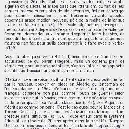
diglossie» (p 26), «En fait, les deux variantes initiales, arabe
algérien dit dialectal et arabe classique littéral ont, du fait de leur
contact intense durant plus de six décennies, fini par converger
pour donner naissance à une troisième variante appelée
désormais arabe médian, nouveau pôle de la réalité de la langue
arabe en Algérie» (p 78), «A l’école algérienne, privilégier la
mémorisation aux dépens de l’expression est un acte de violence .
Comment demander aux enfants d’exprimer leurs besoins, de
résoudre leurs conflits autrement que par le geste puisque nous
n’aurons rien fait pour qu’ils apprennent à le faire avec le verbe»
(p139)
Avis : Un titre qui se veut (et il l’est) accrocheur car franchement
accusateur, ce qui paraît exagéré… mais un contenu plein de
vérités car, pour sa presque totalité, s’appuyant sur une approche
scientifique. Passionnant. Se lit comme un roman.
Citations : «Par arabisation, il faut entendre le choix politique fait
par le nouveau pouvoir en place en Algérie, au lendemain de
l’indépendance en 1962, d’effacer de la réalité algérienne le
français, considéré non pas comme «butin de guerre» selon
lexpression de Kateb Yacine, mais comme une séquelle coloniale
et de le remplacer par l’arabe classique» (p 45), «En Algérie, on
n’écrit pas comme on parle. C’est le cas aussi pour le Maroc et le
Tunisie. Ce n’est pas le cas pour les écrivains orientaux qui le font
presque sans difficulté» (p110), «Toute erreur dans le système
éducatif se répercute 20 ans après dans la société» (Rapport
Unesco sur «les acquisitions et les résultats de l’apprentissage»