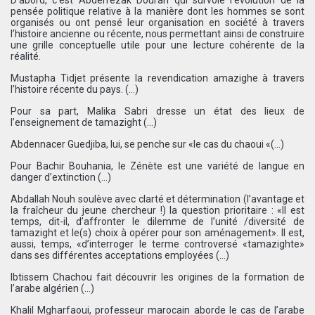
pensée politique relative à la manière dont les hommes se sont
organisés ou ont pensé leur organisation en société à travers
l’histoire ancienne ou récente, nous permettant ainsi de construire
une grille conceptuelle utile pour une lecture cohérente de la
réalité.
Mustapha Tidjet présente la revendication amazighe à travers
l’histoire récente du pays. (…)
Pour sa part, Malika Sabri dresse un état des lieux de
l’enseignement de tamazight (…)
Abdennacer Guedjiba, lui, se penche sur «le cas du chaoui «(…)
Pour Bachir Bouhania, le Zénète est une variété de langue en
danger d’extinction (…)
Abdallah Nouh soulève avec clarté et détermination (l’avantage et
la fraîcheur du jeune chercheur !) la question prioritaire : «Il est
temps, dit-il, d’affronter le dilemme de l’unité /diversité de
tamazight et le(s) choix à opérer pour son aménagement». Il est,
aussi, temps, «d’interroger le terme controversé «tamazighte»
dans ses différentes acceptations employées (…)
Ibtissem Chachou fait découvrir les origines de la formation de
l’arabe algérien (…)
Khalil Mgharfaoui, professeur marocain aborde le cas de l’arabe