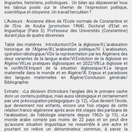
linguistes, historiens, politologues… Un bilan qui dépasserait tous
les tabous posés sur le chemin de l’expression politique,
scientifique et citoyenne. Un travail herculéen ?
L’Auteure : Ancienne élève de l’Ecole normale de Constantine et
de l’Ens de Kouba (promotion 1968). Doctorat d’Etat en
linguistique (Paris 5). Professeur des Universités (Constantine)
durant plus de quatre décennies
Table des matières : Introduction/I.De la diglossie/II.L’arabisation
historique de l’Algérie/III.L’arabisation politique/IV. L’arabisation,
opération idéologique/V.De la représentation par les Algériens des
deux variantes de la langue arabe/VI.Evolution de la diglossie en
Algérie/VII.Les pratiques diglossiques en 2022/VIII.La diglossie et
le conflit/IX.Impact de la situation diglossique/X.La langue
maternelle dans le monde et en Algérie/XI. Enjeux et paradoxes
des langues maternelles en Algérie/Conclusion générale/
Bibliographie
Extraits : «La décision d’introduire l’anglais dès le primaire cache
donc un contenu politique, mais aussi idéologique et certainement
pas une préoccupation pédagogique» (p 12), «Que devient l’école,
que deviennent nos enfants, encore une fois otages de cette
relation franco-algérienne après avoir été otages des partisans de
l’arabisation, de l’idéologie islamiste depuis 1962» (p 15), «Le
monde arabe compte pas moins de 22 pays et on peut dire
qu’aucune situation linguistique ne ressemble à une autre et
pourtant on relève un dénominateur commun, à savoir la