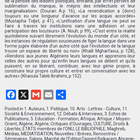
de la pensée des leaders politiques, entraîne, par effet pervers de
sublimation du manque, le mépris des intellectuels et leur
marginalisation» (Dourari A.p 16), «La revendication a (donc)
toujours eu une longueur d’avance sur les acquis accordés»
(Mustapha Tidjet, p 41), «L’unification d’une langue ne peut se
faire à travers les institutions sans une adhésion et une
participation des locuteurs» (A. Nouh, p 99), «C’est entre la réalité
quotidienne suivant librement l’évolution du monde d’un côté, et
les instances de régulation soucieuses de figer la langue dans une
forme jugée élaborée d’un autre côté que l’évolution de la langue
trouve un espace de liberté ou non» (Khalil Mgharfaoui, p 128),
«Rendons aux jeunes Algériens leurs langues et apprenons-leur
celles des autres pour qu’enfin leurs langues se délient et qu’ils
puissent, en se libérant, contribuer, avec leur génie propre, à
construire leur propre culture et entrer en conversation avec les
autres» (Khaoula Taleb Ibrahimi, p 152)
Facebook
X
Gmail
Email
Partager
Posted in
1. Auteurs
,
1. Politique
,
10. Arts - Lettres - Culture
,
11.
Société & Environnement
,
12. Débats & Interviews
,
3. Echos de
Publications
,
5. Education - Formation
,
Afrique
,
Afrique / Moyen-
Orient
,
Algérie
,
Algérie
,
Critiques d'Ouvrages
,
CULTURE
,
Droits &
Libertés
,
ETATS membres de l'ONU
,
LE BIBLIOPHILE
,
Maghreb
,
Médias
,
MEDIATISATION
,
Nouvelles / Brèves
,
Rencontres /
Séminaires
,
Salons, Marché de l'Edition
Tagged
Belkacem Ahcene-