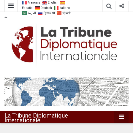
Français
English
Español
Deutsch
Italiano
العربية
Русский
简体中
文
Dialoguer pour agir ensemble
La Tribune
Diplomatique
Internationale
La Tribune Diplomatique
Internationale