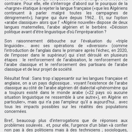
contraire. Pour elle, elle s’interroge d’abord sur le pourquoi de la
«hargne» étatique à rejeter la langue française («que les Algériens
continuent à parler malgré toutes les campagnes de
dénigrement»); hargne qui dure depuis 1962… Et, sur l’option
«arabe classique» alors que l’ «Algérie nouvelle» dispose de deux
langues maternelles, l’arabe algérien et le berbère. «Décision
politique avant d’être linguistique d’où l’impréparation ?
Son raisonnement débouche sur l’évaluation du «triple
linguicide»… avec ses opérations de «diversion» (comme
l’introduction de l’anglais dans le primaire après l’échec, en 2020,
de l’imposer dans le supérieur) qui s’est déroulé en plusieurs
étapes : le renforcement de l’arabisation, le renforcement de
l’arabe classique et le renforcement des partisans de l’arabe
classique et de leur projet de société.
Résultat final : Sans trop s’appesantir sur les langues française et
anglaise, on a un pays diglossique… voyant l’existence de l’arabe
classique au côté de l’arabe algérien dit dialectal «phénomène qui
a toujours existé dans le monde arabe («22 pays où aucune
situation linguistique ne ressemble à une autre»), en Algérie en
particulier», mais qui n’a pas l’ampleur qu’il a aujourd’hui… avec
tous les impacts possibles sur les réalités des populations
concernées.
Bref, beaucoup plus d’interrogations que de réponses aux
problèmes soulevés… et, pour elle, l’urgence d’un bilan «à confier
non pas à des politiciens mais à des techniciens ; sociologues,