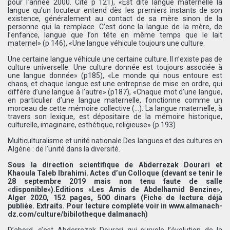
pour l’année 2000. Cité p 121), «Est dite langue maternelle la
langue qu’un locuteur entend dès les premiers instants de son
existence, généralement au contact de sa mère sinon de la
personne qui la remplace. C’est donc la langue de la mère, de
l’enfance, langue que l’on tête en même temps que le lait
maternel» (p 146), «Une langue véhicule toujours une culture.
Une certaine langue véhicule une certaine culture. Il n’existe pas de
culture universelle. Une culture donnée est toujours associée à
une langue donnée» (p185), «Le monde qui nous entoure est
chaos, et chaque langue est une entreprise de mise en ordre, qui
diffère d’une langue à l’autre» (p187), «Chaque mot d’une langue,
en particulier d’une langue maternelle, fonctionne comme un
morceau de cette mémoire collective (…). La langue maternelle, à
travers son lexique, est dépositaire de la mémoire historique,
culturelle, imaginaire, esthétique, religieuse» (p 193)
Multiculturalisme et unité nationale.Des langues et des cultures en
Algérie : de l’unité dans la diversité.
Sous la direction scientifique de Abderrezak Dourari et
Khaoula Taleb Ibrahimi. Actes d’un Colloque (devant se tenir le
28 septembre 2019 mais non tenu faute de salle
«disponible»).Editions «Les Amis de Abdelhamid Benzine»,
Alger 2020, 152 pages, 500 dinars (Fiche de lecture déjà
publiée. Extraits. Pour lecture complète voir in www.almanach-
dz.com/culture/bibilotheque dalmanach)
D’abord, c’est Abderrezak Dourari qui survole l’évolution de la