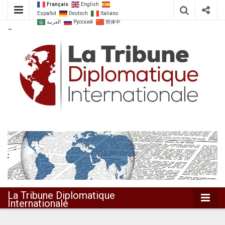
Français
English
Español
Deutsch
Italiano
العربية
Русский
简体中
文
Dialoguer pour agir ensemble
La Tribune
Diplomatique
Internationale
La Tribune Diplomatique
Internationale