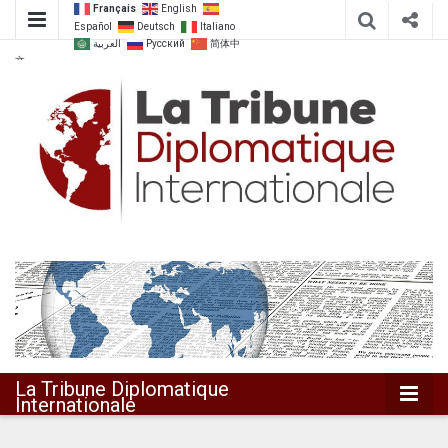
Français
English
Español
Deutsch
Italiano
العربية
Русский
简体中
文
Dialoguer pour agir ensemble
La Tribune
Diplomatique
Internationale
La Tribune Diplomatique
Internationale