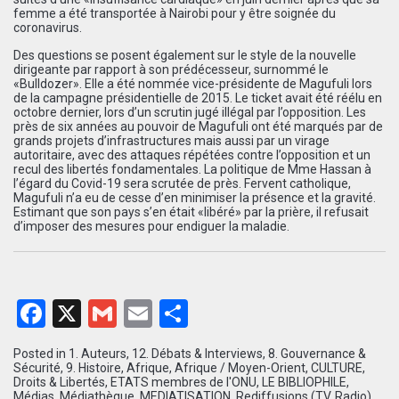
femme a été transportée à Nairobi pour y être soignée du
coronavirus.
Des questions se posent également sur le style de la nouvelle
dirigeante par rapport à son prédécesseur, surnommé le
«Bulldozer». Elle a été nommée vice-présidente de Magufuli lors
de la campagne présidentielle de 2015. Le ticket avait été réélu en
octobre dernier, lors d’un scrutin jugé illégal par l’opposition. Les
près de six années au pouvoir de Magufuli ont été marqués par de
grands projets d’infrastructures mais aussi par un virage
autoritaire, avec des attaques répétées contre l’opposition et un
recul des libertés fondamentales. La politique de Mme Hassan à
l’égard du Covid-19 sera scrutée de près. Fervent catholique,
Magufuli n’a eu de cesse d’en minimiser la présence et la gravité.
Estimant que son pays s’en était «libéré» par la prière, il refusait
d’imposer des mesures pour endiguer la maladie.
Facebook
X
Gmail
Email
Partager
Posted in
1. Auteurs
,
12. Débats & Interviews
,
8. Gouvernance &
Sécurité
,
9. Histoire
,
Afrique
,
Afrique / Moyen-Orient
,
CULTURE
,
Droits & Libertés
,
ETATS membres de l'ONU
,
LE BIBLIOPHILE
,
Médias
,
Médiathèque
,
MEDIATISATION
,
Rediffusions (TV, Radio)
,