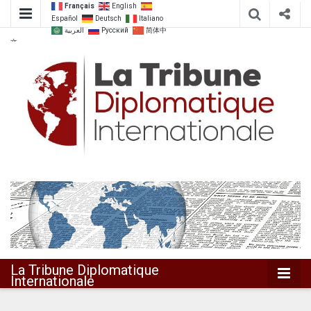
Français
English
Español
Deutsch
Italiano
العربية
Русский
简体中
文
Dialoguer pour agir ensemble
La Tribune
Diplomatique
Internationale
La Tribune Diplomatique
Internationale