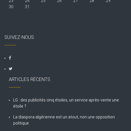
23
24
25
26
27
28
29
30
31
« Juil
SUIVEZ-NOUS
ARTICLES RÉCENTS
LG : des publicités cinq étoiles, un service après-vente une
étoile ?
La diaspora algérienne est un atout, non une opposition
politique