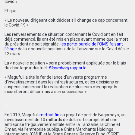
covid ».
Et que :
« Le nouveau dirigeant doit décider s’il change de cap concernant
le Covid-19 ».
Les renversements de situation concernant le Covid ont en fait
déjà commencé, ils ont été mis en place avant même que la mort
du président ne soit signalée,
les porte-parole de l’OMS faisant
l’éloge
de la « nouvelle position » de la Tanzanie sur le Covid dès le
12 mars.
La « nouvelle position » sera probablement appliquée par le biais
du chantage industriel.
Bloomberg
rapporte
:
« Magufuli a été le fer de lance d’un vaste programme
d’investissement dans les infrastructures, et les décisions en
suspens concernant la réalisation de plusieurs mégaprojets
incomberont désormais à son successeur ».
–
En 2019, Magufuli
mettait fin
au projet de port de Bagamoyo, un
investissement de 10 milliards de dollars. Le projet était une
entreprise tri-gouvernementale entre la Tanzanie, la Chine et
Oman, via l’entreprise publique China Merchants Holdings
International (CMHI) et le State General Reserve Fund (SGRF)