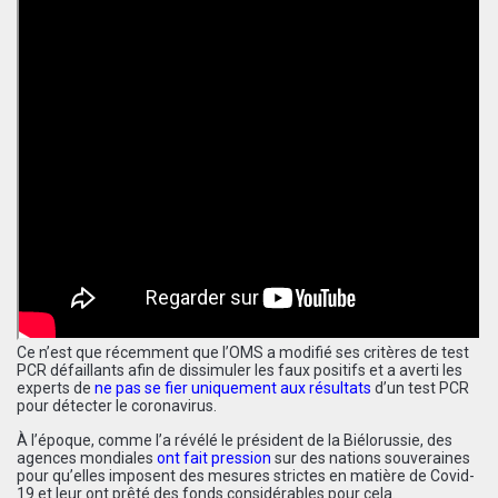
Ce n’est que récemment que l’OMS a modifié ses critères de test
PCR défaillants afin de dissimuler les faux positifs et a averti les
experts de
ne pas se fier uniquement aux résultats
d’un test PCR
pour détecter le coronavirus.
À l’époque, comme l’a révélé le président de la Biélorussie, des
agences mondiales
ont fait pression
sur des nations souveraines
pour qu’elles imposent des mesures strictes en matière de Covid-
19 et leur ont prêté des fonds considérables pour cela.