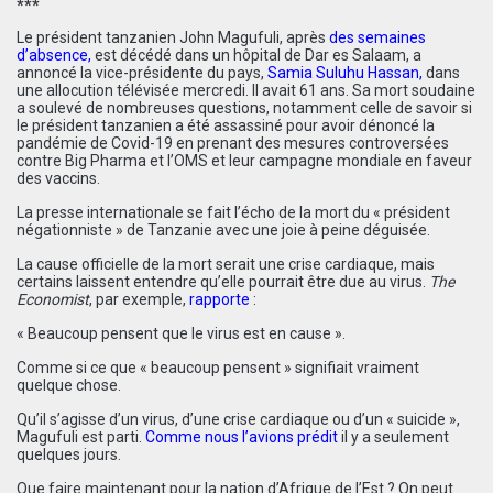
***
Le président tanzanien John Magufuli, après
des semaines
d’absence
,
est décédé dans un hôpital de Dar es Salaam, a
annoncé la vice-présidente du pays,
Samia Suluhu Hassan
,
dans
une allocution télévisée mercredi. Il avait 61 ans. Sa mort soudaine
a soulevé de nombreuses questions, notamment celle de savoir si
le président tanzanien a été assassiné pour avoir dénoncé la
pandémie de Covid-19 en prenant des mesures controversées
contre Big Pharma et l’OMS et leur campagne mondiale en faveur
des vaccins.
La presse internationale se fait l’écho de la mort du « président
négationniste » de Tanzanie avec une joie à peine déguisée.
La cause officielle de la mort serait une crise cardiaque, mais
certains laissent entendre qu’elle pourrait être due au virus.
The
Economist
, par exemple,
rapporte
:
« Beaucoup pensent que le virus est en cause ».
Comme si ce que « beaucoup pensent » signifiait vraiment
quelque chose.
Qu’il s’agisse d’un virus, d’une crise cardiaque ou d’un « suicide »,
Magufuli est parti.
Comme nous l’avions prédit
il y a seulement
quelques jours.
Que faire maintenant pour la nation d’Afrique de l’Est ? On peut