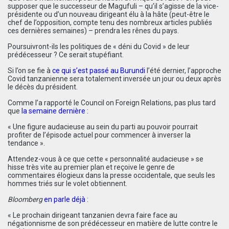
supposer que le successeur de Magufuli – qu’il s’agisse de la vice-
présidente ou d’un nouveau dirigeant élu à la hâte (peut-être le
chef de l’opposition, compte tenu des nombreux articles publiés
ces dernières semaines) – prendra les rênes du pays.
Poursuivront-ils les politiques de « déni du Covid » de leur
prédécesseur ? Ce serait stupéfiant.
Si l’on se fie à
ce qui s’est passé au Burundi
l’été dernier, l’approche
Covid tanzanienne sera totalement inversée un jour ou deux après
le décès du président.
Comme l’a rapporté le Council on Foreign Relations, pas plus tard
que
la semaine dernière
:
« Une figure audacieuse au sein du parti au pouvoir pourrait
profiter de l’épisode actuel pour commencer à inverser la
tendance ».
Attendez-vous à ce que cette « personnalité audacieuse » se
hisse très vite au premier plan et reçoive le genre de
commentaires élogieux dans la presse occidentale, que seuls les
hommes triés sur le volet obtiennent.
Bloomberg
en parle déjà
:
« Le prochain dirigeant tanzanien devra faire face au
négationnisme de son prédécesseur en matière de lutte contre le