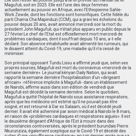
Magufuli, soit en 2025. Elle est l’une des deux femmes
actuellement au pouvoir en Afrique, avec l’Ethiopienne Sahle-
Work Zewde, dont les fonctions sont honorifiques. Cette fidèle du
parti Chama Cha Mapinduzi (CCM), qui a gravi les échelons du
pouvoir depuis 20 ans, avait annoncé mercredi soir la mort du
président John Magufuli, qui n’était plus apparu en public depuis le
27 février.Le chef de l’Etat est officiellement mort mercredi de
problèmes cardiaques, dont il souffrait depuis 10 ans, a-t-elle
déclaré. Son absence inhabituelle avait alimenté les rumeurs, qui
le disaient atteint du Covid-19, une maladie qu’il n’a cessé de
minimiser.
Son principal opposant Tundu Lissu a affirmé jeudi que, selon ses
propres sources, Magufuli est mort du coronavirus «mercredi de la
semaine dernière». Le journal kényan Daily Nation, qui avait
rapporté la semaine dernière l’hospitalisation d’un «dirigeant
africain» -référence implicite à Magufuli- dans un établissement
de Nairobi, affirme aussi dans son édition de vendredi que
Magufuli est décédé la semaine dernière. Selon le quotidien,
Magufuli a quitté l’hôpital de Nairobi sous assistance respiratoire,
après que les médecins ont estimé qu’il ne pouvait pas être
soigné, et est retourné à Dar es Salaam, où il est décédé jeudi
dernier. Il avait été acheminé par avion médical à Nairobi le 8 mars,
en raison de «problèmes cardiaques et respiratoires aiguës». Il est
le deuxième dirigeant d’Afrique de l’Est à mourir dans des
circonstances controversées, après le président burundais Pierre
Nkurunziza, également sceptique sur le Covid-19 et décédé des
suites d’une «insuffisance cardiaque» en juin dernier après que sa