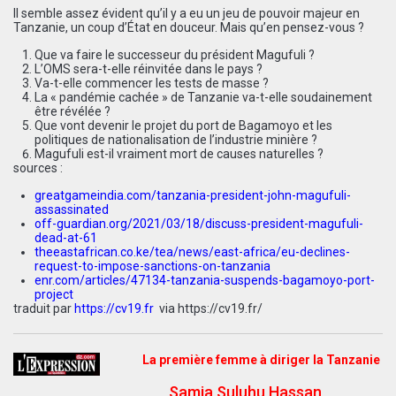
Il semble assez évident qu’il y a eu un jeu de pouvoir majeur en
Tanzanie, un coup d’État en douceur. Mais qu’en pensez-vous ?
Que va faire le successeur du président Magufuli ?
L’OMS sera-t-elle réinvitée dans le pays ?
Va-t-elle commencer les tests de masse ?
La « pandémie cachée » de Tanzanie va-t-elle soudainement
être révélée ?
Que vont devenir le projet du port de Bagamoyo et les
politiques de nationalisation de l’industrie minière ?
Magufuli est-il vraiment mort de causes naturelles ?
sources :
greatgameindia.com/tanzania-president-john-magufuli-
assassinated
off-guardian.org/2021/03/18/discuss-president-magufuli-
dead-at-61
theeastafrican.co.ke/tea/news/east-africa/eu-declines-
request-to-impose-sanctions-on-tanzania
enr.com/articles/47134-tanzania-suspends-bagamoyo-port-
project
traduit par
https://cv19.fr
via
https://cv19.fr/
La première femme à diriger la Tanzanie
Samia Suluhu Hassan