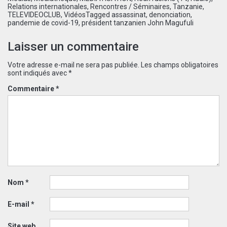
Relations internationales
,
Rencontres / Séminaires
,
Tanzanie
,
TELEVIDEOCLUB
,
Vidéos
Tagged
assassinat
,
denonciation
,
pandemie de covid-19
,
président tanzanien John Magufuli
Laisser un commentaire
Votre adresse e-mail ne sera pas publiée.
Les champs obligatoires
sont indiqués avec
*
Commentaire
*
Nom
*
E-mail
*
Site web