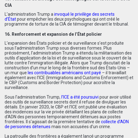
CIA
L’administration Trump a
invoqué le privilège des secrets
d’État
pour empêcher les deux psychologues qui ont créé le
programme de torture de la CIA de témoigner devant le tribunal.
16. Renforcement et expansion de l’État policier
L’expansion des États policier et de surveillance s’est produite
sous l’administration Trump sous diverses formes. Plus
précisément, l’administration Trump a étendu la militarisation des
outils d’application de la loi et de surveillance sous le couvert de la
lutte contre l’immigration illégale. Alors que Trump discutait de la
construction d’un mur le long de la frontière sud des États-Unis –
un mur que
les contribuables américains ont payé
– il travaillait
également avec l’ICE (Immigrations and Customs Enforcement) et
le CBP (Customs and Border Protection) pour accroître la
surveillance.
Sous l’administration Trump,
l’ICE a été poursuivi
pour avoir utilisé
des outils de surveillance secrets dont il refuse de divulguer les
détails. En janvier 2020, le CBP et l’ICE ont publié une évaluation
des incidences sur la vie privée détaillant les plans de collecte
d’ADN des personnes temporairement détenues aux postes
frontières. Il s’agissait de la première tentative de
collecte d’ADN
de personnes détenues
mais non accusées d’un crime.
La patrouille des frontières a également lancé un programme