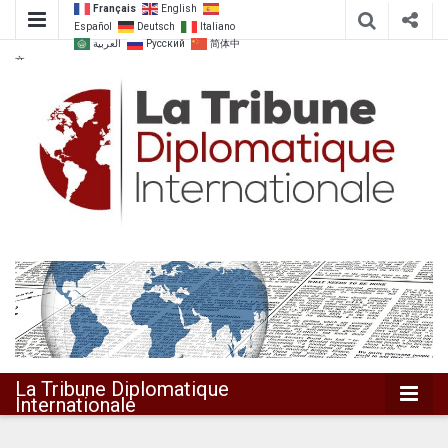
Français
English
Español
Deutsch
Italiano
العربية
Русский
简体中
文
Dialoguer pour agir ensemble
La Tribune
Diplomatique
Internationale
La Tribune Diplomatique
Internationale