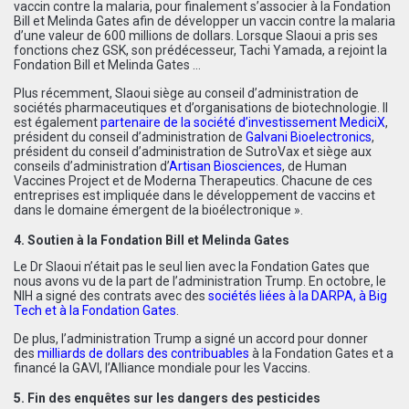
vaccin contre la malaria, pour finalement s’associer à la Fondation
Bill et Melinda Gates afin de développer un vaccin contre la malaria
d’une valeur de 600 millions de dollars. Lorsque Slaoui a pris ses
fonctions chez GSK, son prédécesseur, Tachi Yamada, a rejoint la
Fondation Bill et Melinda Gates …
Plus récemment, Slaoui siège au conseil d’administration de
sociétés pharmaceutiques et d’organisations de biotechnologie. Il
est également
partenaire de la société d’investissement MediciX
,
président du conseil d’administration de
Galvani Bioelectronics
,
président du conseil d’administration de
SutroVax
et siège aux
conseils d’administration d’
Artisan Biosciences
, de Human
Vaccines Project et de Moderna Therapeutics. Chacune de ces
entreprises est impliquée dans le développement de vaccins et
dans le domaine émergent de la bioélectronique ».
4. Soutien à la Fondation Bill et Melinda Gates
Le Dr Slaoui n’était pas le seul lien avec la Fondation Gates que
nous avons vu de la part de l’administration Trump. En octobre, le
NIH a signé des contrats avec des
sociétés liées à la DARPA, à Big
Tech et à la Fondation Gates
.
De plus, l’administration Trump a signé un accord pour donner
des
milliards de dollars des contribuables
à la Fondation Gates et a
financé la GAVI, l’Alliance mondiale pour les Vaccins.
5. Fin des enquêtes sur les dangers des pesticides