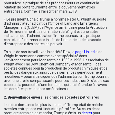
poursuivre la pratique de ses prédécesseurs et continuer la
relation de porte tournante entre le gouvernement et les
entreprises. Comme je l’ai
écrit
en mars 2018 :
« Le président Donald Trump a nommé Peter C. Wright au poste
d’administrateur adjoint de l’Office of Land and Emergency
Management (OLEM) de l’Agence américaine pour la Protection
de l’Environnement. La nomination de Wright est une autre
indication que l’administration Trump poursuivra la pratique
consistant à nommer des initiés de l’industrie et des avocats
d’entreprise à des postes de pouvoir.
En plus de son travail avec la société Dow, la
page LinkedIn
de
Wright le mentionne comme avocat spécialisé dans
l’environnement pour Monsanto de 1989 à 1996. L’association de
Wright avec The Dow Chemical Company et Monsanto – des
sociétés connues pour la production de produits chimiques et de
pesticides dangereux ainsi que de semences génétiquement
modifiées – pourrait indiquer que l’administration Trump pourrait
avoir une oreille compatissante pour ces industries. Si c’est le cas,
ce serait la poursuite d’une tendance qui s’est étendue à travers
les dernières présidences américaines ».
2. Bienveillance envers les grandes sociétés pétrolières
L’un des domaines les plus évidents où Trump était de mèche
avec les entreprises est l’industrie pétrolière. Au cours de sa
première semaine de mandat, Trump a émis un
décret
pour