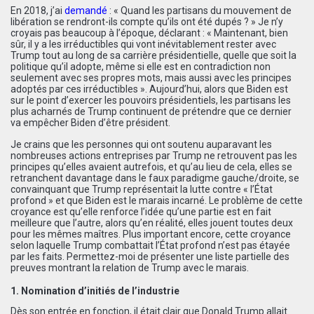
En 2018, j’ai
demandé
: « Quand les partisans du mouvement de
libération se rendront-ils compte qu’ils ont été dupés ? » Je n’y
croyais pas beaucoup à l’époque, déclarant : « Maintenant, bien
sûr, il y a les irréductibles qui vont inévitablement rester avec
Trump tout au long de sa carrière présidentielle, quelle que soit la
politique qu’il adopte, même si elle est en contradiction non
seulement avec ses propres mots, mais aussi avec les principes
adoptés par ces irréductibles ». Aujourd’hui, alors que Biden est
sur le point d’exercer les pouvoirs présidentiels, les partisans les
plus acharnés de Trump continuent de prétendre que ce dernier
va empêcher Biden d’être président.
Je crains que les personnes qui ont soutenu auparavant les
nombreuses actions entreprises par Trump ne retrouvent pas les
principes qu’elles avaient autrefois, et qu’au lieu de cela, elles se
retranchent davantage dans le faux paradigme gauche/droite, se
convainquant que Trump représentait la lutte contre « l’État
profond » et que Biden est le marais incarné. Le problème de cette
croyance est qu’elle renforce l’idée qu’une partie est en fait
meilleure que l’autre, alors qu’en réalité, elles jouent toutes deux
pour les mêmes maîtres. Plus important encore, cette croyance
selon laquelle Trump combattait l’État profond n’est pas étayée
par les faits. Permettez-moi de présenter une liste partielle des
preuves montrant la relation de Trump avec le marais.
1. Nomination d’initiés de l’industrie
Dès son entrée en fonction, il était clair que Donald Trump allait