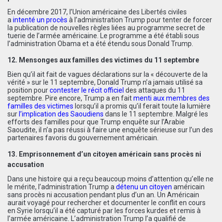
En décembre 2017, l’Union américaine des Libertés civiles
a
intenté un procès
à l’administration Trump pour tenter de forcer
la publication de nouvelles règles liées au programme secret de
tuerie de l’armée américaine. Le programme a été établi sous
l’administration Obama et a été étendu sous Donald Trump.
12. Mensonges aux familles des victimes du 11 septembre
Bien qu’il ait fait de vagues déclarations sur la « découverte de la
vérité » sur le 11 septembre, Donald Trump n’a jamais utilisé sa
position pour
contester le récit officiel
des attaques du 11
septembre. Pire encore, Trump a en fait
menti aux membres des
familles des victimes
lorsqu’il a promis qu’il ferait toute la lumière
sur
l’implication des Saoudiens
dans le 11 septembre. Malgré les
efforts des familles pour que Trump enquête sur l’Arabie
Saoudite, il n’a pas réussi à faire une enquête sérieuse sur l’un des
partenaires favoris du gouvernement américain.
13. Emprisonnement d’un citoyen américain sans procès ni
accusation
Dans une histoire qui a reçu beaucoup moins d’attention qu’elle ne
le mérite, l’administration Trump a
détenu un citoyen
américain
sans procès ni accusation pendant plus d’un an. Un Américain
aurait voyagé pour rechercher et documenter le conflit en cours
en Syrie lorsqu’il a été capturé par les forces kurdes et remis à
l’armée américaine. L’administration Trump l’a qualifié de