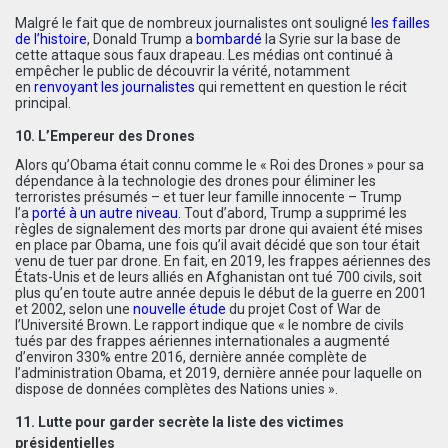
Malgré le fait que de nombreux journalistes ont souligné
les failles
de l’histoire
, Donald Trump a
bombardé
la Syrie sur la base de
cette attaque sous faux drapeau. Les médias ont continué à
empêcher le public de découvrir la vérité, notamment
en
renvoyant les journalistes
qui remettent en question le récit
principal.
10. L’Empereur des Drones
Alors qu’Obama était connu comme le « Roi des Drones » pour sa
dépendance à la technologie des drones pour éliminer les
terroristes présumés – et tuer leur famille innocente – Trump
l’a
porté à un autre niveau
.
Tout d’abord, Trump a
supprimé les
règles
de signalement des morts par drone qui avaient été mises
en place par Obama, une fois qu’il avait décidé que son tour était
venu de tuer par drone. En fait, en 2019, les frappes aériennes des
États-Unis et de leurs alliés en Afghanistan ont tué 700 civils, soit
plus qu’en toute autre année depuis le début de la guerre en 2001
et 2002, selon une
nouvelle étude
du projet Cost of War de
l’Université Brown. Le rapport indique que « le nombre de civils
tués par des frappes aériennes internationales a augmenté
d’environ 330% entre 2016, dernière année complète de
l’administration Obama, et 2019, dernière année pour laquelle on
dispose de données complètes des Nations unies ».
11. Lutte pour garder secrète la liste des victimes
présidentielles