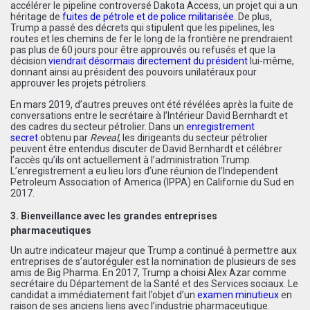
accélérer le pipeline controversé Dakota Access, un projet qui a un
héritage de
fuites de pétrole et de police militarisée
.
De plus,
Trump a passé des décrets qui stipulent que les pipelines, les
routes et les chemins de fer le long de la frontière ne prendraient
pas plus de 60 jours pour être approuvés ou refusés et que la
décision
viendrait désormais directement du président
lui-même,
donnant ainsi au président des pouvoirs unilatéraux pour
approuver les projets pétroliers.
En mars 2019, d’autres preuves ont été révélées après la fuite de
conversations entre le secrétaire à l’Intérieur David Bernhardt et
des cadres du secteur pétrolier. Dans un
enregistrement
secret
obtenu par
Reveal
, les dirigeants du secteur pétrolier
peuvent être entendus discuter de David Bernhardt et célébrer
l’accès qu’ils ont actuellement à l’administration Trump.
L’enregistrement a eu lieu lors d’une réunion de l’Independent
Petroleum Association of America (IPPA) en Californie du Sud en
2017.
3. Bienveillance avec les grandes entreprises
pharmaceutiques
Un autre indicateur majeur que Trump a continué à permettre aux
entreprises de s’autoréguler est la nomination de plusieurs de ses
amis de Big Pharma. En 2017, Trump a choisi Alex Azar comme
secrétaire du Département de la Santé et des Services sociaux. Le
candidat a immédiatement fait l’objet d’un
examen minutieux
en
raison de ses anciens liens avec l’industrie pharmaceutique.