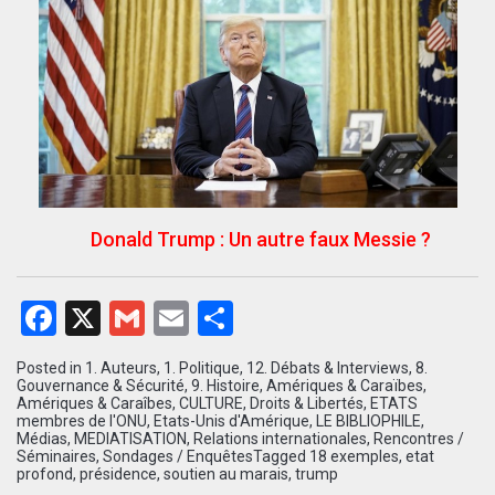
Donald Trump : Un autre faux Messie ?
Facebook
X
Gmail
Email
Partager
Posted in
1. Auteurs
,
1. Politique
,
12. Débats & Interviews
,
8.
Gouvernance & Sécurité
,
9. Histoire
,
Amériques & Caraïbes
,
Amériques & Caraîbes
,
CULTURE
,
Droits & Libertés
,
ETATS
membres de l'ONU
,
Etats-Unis d'Amérique
,
LE BIBLIOPHILE
,
Médias
,
MEDIATISATION
,
Relations internationales
,
Rencontres /
Séminaires
,
Sondages / Enquêtes
Tagged
18 exemples
,
etat
profond
,
présidence
,
soutien au marais
,
trump