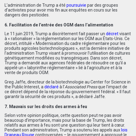
L’administration de Trump a été
poursuivie
par des groupes
d’activistes pour avoir mis fin aux enquêtes en cours sur les
dangers des pesticides.
6. Facilitation de l’entrée des OGM dans l’alimentation
Le 11 juin 2019, Trump a discrètement fait passer un
décret
visant
à « rationaliser » la réglementation sur les OGM aux États-Unis. Ce
décret, intitulé « Modernisation du cadre réglementaire pour les
produits agricoles biotechnologiques », est la dernière initiative de
l’administration Trump visant à promouvoir l’utilisation de cultures
génétiquement modifiées ou transgéniques. Dans son décret,
Trump a demandé aux agences fédérales de résoudre ce qu’il a
appelé un « labyrinthe réglementaire » lié à l’agriculture et à la
vente de produits OGM.
Greg Jaffe, directeur de la biotechnologie au Center for Science in
the Public Interest, a
déclaré
à l’
Associated Press
que l’impact de
ce décret dépend de la réponse du gouvernement fédéral. « Il faut
garantir la sécurité de ces produits », a déclaré Jaffe.
7. Mauvais sur les droits des armes à feu
Selon votre opinion politique, cette question peut ne pas avoir
beaucoup d’importance, mais pour la base de Trump, les droits
relatifs aux armes à feu sont une question qui leur tient à cœur.
Pendant son administration, Trump a soutenu les appels aux
lois
Drapeau Rouge
controversées – le gouvernement a approuvé le