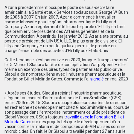
Azar a précédemment occupé le poste de sous-secrétaire
américain à la Santé et aux Services sociaux sous George W. Bush
de 2005 à 2007. En juin 2007, Azar a commencé à travailler
comme lobbyiste pour le géant pharmaceutique Eli Lilly and
Company. Azar a également été le porte-parole d’Eli Lilly en tant
que premier vice-président des Affaires générales et de la
Communication. À partir du 1er janvier 2012, Azar a été promu au
poste de président de Lilly USA, LLC, la plus grande division d’Eli
Lilly and Company – un poste qui lui a permis de prendre en
charge l’ensemble des activités d’Eli Lilly aux États-Unis.
Cette tendance s’est poursuivie en 2020, lorsque Trump a nommé
le Dr Moncef Slaoui à la tête de son opération Warp Speed – elle-
même un exemple des pires types de partenariats public-privé.
Slaoui a de nombreux liens avec l’industrie pharmaceutique et la
Fondation Bill et Melinda Gates. Comme je l’ai
signalé
en mai 2020
:
« Après ses études, Slaoui a rejoint l’industrie pharmaceutique,
siégeant au conseil d’administration de GlaxoSmithKline (GSK)
entre 2006 et 2015. Slaoui a occupé plusieurs postes de direction
en recherche et développement chez GlaxoSmithKline au cours de
son passage dans l’entreprise, notamment celui de président de
Global Vaccines. GSK a toujours
travaillé avec la Fondation Bill et
Melinda Gates
sur des projets tels que le développement d’un
vaccin contre la malaria et de composés anti-VIH utilisés comme
microbicides. En fait, le Dr Slaoui a travaillé pendant 27 ans sur le