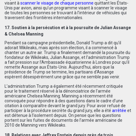
visant à
scanner le visage de chaque personne
quittant les États-
Unis par avion, ainsi qu’un programme visant à scanner le visage
de toutes les personnes se trouvant à l’intérieur de véhicules qui
traversent des frontières internationales.
17. Soutien à la persécution et à la poursuite de Julian Assange
& Chelsea Manning
Pendant sa campagne présidentielle, Donald Trump a dit qu’il
adorait Wikileaks, mais après son élection, il a commencé à
chanter un autre air. Trump a finalement demandé la poursuite du
fondateur de Wikileaks, Julian Assange, et l’administration Trump
a fait pression sur l’Ambassade équatorienne à Londres pour qu’il
remette Assange aux États-Unis. Aujourd’hui, alors que la
présidence de Trump se termine, les partisans d’Assange
espèrent désespérément une grâce qui ne semble pas venir.
L’administration Trump a également été récemment critiquée
pour le traitement réservé à la dénonciatrice de l’armée
américaine Chelsea Manning. Manning a récemment été
convoquée pour répondre à des questions dans le cadre d’une
citation à comparaître devant le grand jury. Pour avoir refusé de
participer à la procédure secrète du grand jury, elle a été
arrêtée
et
est détenue à l’isolement depuis. On pense que les questions
portent sur les fuites de documents de l’armée américaine de
2010 de Manning vers Wikileaks.
18. Relations avec Jeffrey Epstein depuis près de trois