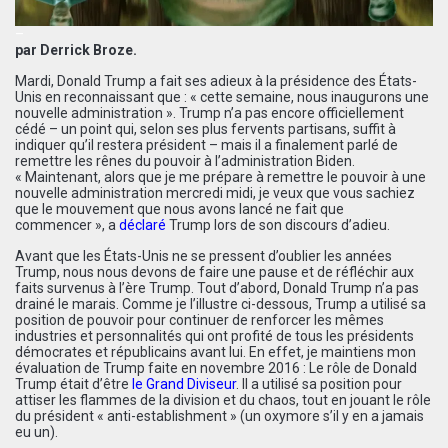
–
par Derrick Broze.
Mardi, Donald Trump a fait ses adieux à la présidence des États-
Unis en reconnaissant que : « cette semaine, nous inaugurons une
nouvelle administration ». Trump n’a pas encore officiellement
cédé – un point qui, selon ses plus fervents partisans, suffit à
indiquer qu’il restera président – mais il a finalement parlé de
remettre les rênes du pouvoir à l’administration Biden.
« Maintenant, alors que je me prépare à remettre le pouvoir à une
nouvelle administration mercredi midi, je veux que vous sachiez
que le mouvement que nous avons lancé ne fait que
commencer », a
déclaré
Trump lors de son discours d’adieu.
Avant que les États-Unis ne se pressent d’oublier les années
Trump, nous nous devons de faire une pause et de réfléchir aux
faits survenus à l’ère Trump. Tout d’abord, Donald Trump n’a pas
drainé le marais. Comme je l’illustre ci-dessous, Trump a utilisé sa
position de pouvoir pour continuer de renforcer les mêmes
industries et personnalités qui ont profité de tous les présidents
démocrates et républicains avant lui. En effet, je maintiens mon
évaluation de Trump faite en novembre 2016 : Le rôle de Donald
Trump était d’être
le Grand Diviseur
. Il a utilisé sa position pour
attiser les flammes de la division et du chaos, tout en jouant le rôle
du président « anti-establishment » (un oxymore s’il y en a jamais
eu un).