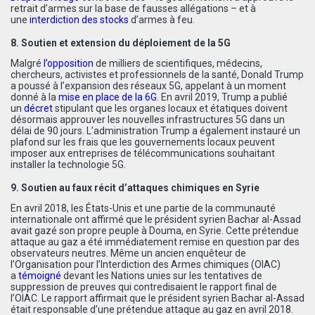
retrait d’armes sur la base de fausses allégations – et à
une
interdiction des stocks
d’armes à feu.
8. Soutien et extension du déploiement de la 5G
Malgré
l’opposition
de milliers de scientifiques, médecins,
chercheurs, activistes et professionnels de la santé, Donald Trump
a poussé à l’expansion des réseaux 5G, appelant à un moment
donné à la
mise en place de la 6G
. En avril 2019, Trump a publié
un
décret
stipulant que les organes locaux et étatiques doivent
désormais approuver les nouvelles infrastructures 5G dans un
délai de 90 jours. L’administration Trump a également instauré un
plafond sur les frais que les gouvernements locaux peuvent
imposer aux entreprises de télécommunications souhaitant
installer la technologie 5G.
9. Soutien au faux récit d’attaques chimiques en Syrie
En avril 2018, les États-Unis et une partie de la communauté
internationale ont affirmé que le président syrien Bachar al-Assad
avait gazé son propre peuple à Douma, en Syrie. Cette prétendue
attaque au gaz a été immédiatement remise en question par des
observateurs neutres. Même un ancien enquêteur de
l’Organisation pour l’Interdiction des Armes chimiques (OIAC)
a
témoigné
devant les Nations unies sur les tentatives de
suppression de preuves qui contredisaient le rapport final de
l’OIAC. Le rapport affirmait que le président syrien Bachar al-Assad
était responsable d’une prétendue attaque au gaz en avril 2018.