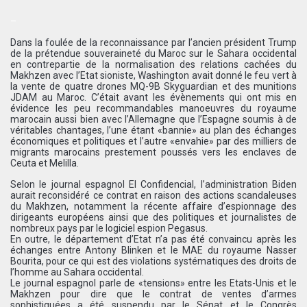
–
Dans la foulée de la reconnaissance par l’ancien président Trump
de la prétendue souveraineté du Maroc sur le Sahara occidental
en contrepartie de la normalisation des relations cachées du
Makhzen avec l’Etat sioniste, Washington avait donné le feu vert à
la vente de quatre drones MQ-9B Skyguardian et des munitions
JDAM au Maroc. C’était avant les évènements qui ont mis en
évidence les peu recommandables manoeuvres du royaume
marocain aussi bien avec l’Allemagne que l’Espagne soumis à de
véritables chantages, l’une étant «bannie» au plan des échanges
économiques et politiques et l’autre «envahie» par des milliers de
migrants marocains prestement poussés vers les enclaves de
Ceuta et Melilla.
Selon le journal espagnol El Confidencial, l’administration Biden
aurait reconsidéré ce contrat en raison des actions scandaleuses
du Makhzen, notamment la récente affaire d’espionnage des
dirigeants européens ainsi que des politiques et journalistes de
nombreux pays par le logiciel espion Pegasus.
En outre, le département d’Etat n’a pas été convaincu après les
échanges entre Antony Blinken et le MAE du royaume Nasser
Bourita, pour ce qui est des violations systématiques des droits de
l’homme au Sahara occidental.
Le journal espagnol parle de «tensions» entre les Etats-Unis et le
Makhzen pour dire que le contrat de ventes d’armes
sophistiquées a été suspendu par le Sénat et le Congrès