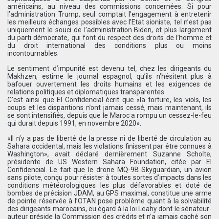
américains, au niveau des commissions concernées. Si pour
l’administration Trump, seul comptait l’engagement à entretenir
les meilleurs échanges possibles avec l’Etat sioniste, tel n’est pas
uniquement le souci de l’administration Biden, et plus largement
du parti démocrate, qui font du respect des droits de l’homme et
du droit international des conditions plus ou moins
incontournables.
Le sentiment d’impunité est devenu tel, chez les dirigeants du
Makhzen, estime le journal espagnol, qu’ils n’hésitent plus à
bafouer ouvertement les droits humains et les exigences de
relations politiques et diplomatiques transparentes.
C’est ainsi que El Confidencial écrit que «la torture, les viols, les
coups et les disparitions n’ont jamais cessé, mais maintenant, ils
se sont intensifiés, depuis que le Maroc a rompu un cessez-le-feu
qui durait depuis 1991, en novembre 2020».
«Il n’y a pas de liberté de la presse ni de liberté de circulation au
Sahara occidental, mais les violations finissent par être connues à
Washington», avait déclaré dernièrement Suzanne Scholte,
présidente de US Western Sahara Foundation, citée par El
Confidencial. Le fait que le drone MQ-9B Skyguardian, un avion
sans pilote, conçu pour résister à toutes sortes d’impacts dans les
conditions météorologiques les plus défavorables et doté de
bombes de précision JDAM, au GPS maximal, constitue une arme
de pointe réservée à l’OTAN pose problème quant à la solvabilité
des dirigeants marocains, eu égard à la loi Leahy dont le sénateur-
auteur préside la Commission des crédits et n’a jamais caché son