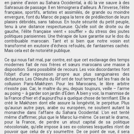
en panne d’avion au Sahara Occidental, a dû la vie sauve à des
Sahraouis de passage. Il en témoignera d’ailleurs. À l’inverse, l’élite
française, sportifs, artistes et assimilés, de grande ou moindre
envergure, font du Maroc de papa la terre de prédilection de leurs
plaisirs débridés, sans tabous. En toute sécurité du petit peuple,
tenu à une distance respectueuse. Qu’elle soit de droite ou de
gauche, l’élite française vient « souffler » du stress des joutes
politiques parisiennes. Une thérapie de luxe garantie sur le dos du
contribuable marocain. Tant et si bien que notre voisin est
transformé en exutoire d’échecs refoulés, de fantasmes cachés.
Mais cela est de notoriété publique.
Ce qui nous fait mal, par contre, est que cet esclavage des temps
modernes fait de nos frères et sœurs marocains une masse à
disposition. Sans possibilité de recours. Les voix discordantes font
l’objet d’une répression propre aux plus sanguinaires des
dictatures. Les Chleuhs du Rif ont de tout temps fait les frais de la
collusion Paris-Makhzen. Pour les Marocains, le libre arbitre
n’existe pas. Car, le maître du jeu, depuis toujours, veille – l’arme
au poing – à garder son jardin d’Eden. À bien y voir, la mainmise de
la France d’hier et d’aujourd’hui a quelque chose de terrifiant. Elle a
créé le Makhzen dont elle assure la longévité, le perpétue. Plus
qu’aucun autre pays, arabe ou européen, ne soutient autant la
monarchie dans l’affaire du Sahara Occidental. L’on est tenté
même d’affirmer, plus que le Maroc lui-même. Ce serait le drame,
pour la France, de perdre un atout capital de sa politique
néocoloniale, qu’elle impose à ses ex-colonies lesquelles n’ont de
pouvoir que celui de s’y soumettre. De ce point de vue, il sera