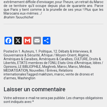
extrêmement difficile d’envisager, pour l’heure, un retrait du Maroc
de ce territoire qu’il occupe depuis plus de quarante ans. Parce
que Paris y tient comme à la prunelle de ses yeux ! Plus que les
Marocains eux-mêmes…/
Brahim Taouchichet
Facebook
X
Gmail
Email
Partager
Posted in
1. Auteurs
,
1. Politique
,
12. Débats & Interviews
,
8.
Gouvernance & Sécurité
,
Afrique / Moyen-Orient
,
Algérie
,
Amériques & Caraïbes
,
Amériques & Caraîbes
,
CULTURE
,
Droits &
Libertés
,
ETATS membres de l'ONU
,
Etats-Unis d'Amérique
,
Idées /
Opinions
,
LE BIBLIOPHILE
,
Maghreb
,
Maroc
,
Maroc
,
Médias
,
MEDIATISATION
,
Nouvelles / Brèves
,
Relations
internationales
Tagged
makhzen
,
maroc
,
vente de drones et
d'armes
,
Washington
Laisser un commentaire
Votre adresse e-mail ne sera pas publiée.
Les champs obligatoires
sont indiqués avec
*