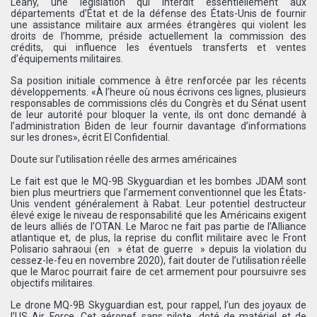
Leahy, une législation qui interdit essentiellement aux
départements d’État et de la défense des États-Unis de fournir
une assistance militaire aux armées étrangères qui violent les
droits de l’homme, préside actuellement la commission des
crédits, qui influence les éventuels transferts et ventes
d’équipements militaires.
Sa position initiale commence à être renforcée par les récents
développements. «À l’heure où nous écrivons ces lignes, plusieurs
responsables de commissions clés du Congrès et du Sénat usent
de leur autorité pour bloquer la vente, ils ont donc demandé à
l’administration Biden de leur fournir davantage d’informations
sur les drones», écrit El Confidential.
Doute sur l’utilisation réelle des armes américaines
Le fait est que le MQ-9B Skyguardian et les bombes JDAM sont
bien plus meurtriers que l’armement conventionnel que les États-
Unis vendent généralement à Rabat. Leur potentiel destructeur
élevé exige le niveau de responsabilité que les Américains exigent
de leurs alliés de l’OTAN. Le Maroc ne fait pas partie de l’Alliance
atlantique et, de plus, la reprise du conflit militaire avec le Front
Polisario sahraoui (en » état de guerre » depuis la violation du
cessez-le-feu en novembre 2020), fait douter de l’utilisation réelle
que le Maroc pourrait faire de cet armement pour poursuivre ses
objectifs militaires.
Le drone MQ-9B Skyguardian est, pour rappel, l’un des joyaux de
l’US Air Force. Cet aéronef sans pilote, doté de matériel et de