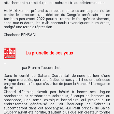
attachement au droit du peuple sahraoui à l’autodétermination.
Au Makhzen qui prétend avoir besoin de telles armes pour «lutter
contre le terrorisme», la décision du Congrès américain qui ne
tombera pas avant 2022 pourrait retenir le fait qu’elles viseront,
sans aucun doute, les civils sahraouis revendiquant leurs droits,
malgré une terrible répression.
Chaabane BENSACI
La prunelle de ses yeux
–
par
Brahim Taouchichet
Dans le conflit du Sahara Occidental, dernière portion d’une
Afrique morcelée, qui reste à décoloniser, y a-t-il eu une sérieuse
énigme dans le rôle que s’évertue de jouer la France ? L’arrogance
de mise.
Giscard d’Estaing n’avait pas hésité à lancer ses Jaguar
bombarder les combattants sahraouis, à coups de bombes au
phosphore, une arme chimique incendiaire qui provoque un
embrasement généralisé de l’air. Beaucoup de Sahraouis
succomberont dans cet apocalypse. «Le Petit prince» de Saint-
Exupéry aurait été horrifié, d’autant plus que son créateur, tombé