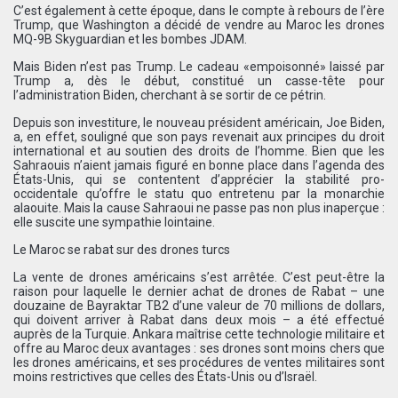
C’est également à cette époque, dans le compte à rebours de l’ère
Trump, que Washington a décidé de vendre au Maroc les drones
MQ-9B Skyguardian et les bombes JDAM.
Mais Biden n’est pas Trump. Le cadeau «empoisonné» laissé par
Trump a, dès le début, constitué un casse-tête pour
l’administration Biden, cherchant à se sortir de ce pétrin.
Depuis son investiture, le nouveau président américain, Joe Biden,
a, en effet, souligné que son pays revenait aux principes du droit
international et au soutien des droits de l’homme. Bien que les
Sahraouis n’aient jamais figuré en bonne place dans l’agenda des
États-Unis, qui se contentent d’apprécier la stabilité pro-
occidentale qu’offre le statu quo entretenu par la monarchie
alaouite. Mais la cause Sahraoui ne passe pas non plus inaperçue :
elle suscite une sympathie lointaine.
Le Maroc se rabat sur des drones turcs
La vente de drones américains s’est arrêtée. C’est peut-être la
raison pour laquelle le dernier achat de drones de Rabat – une
douzaine de Bayraktar TB2 d’une valeur de 70 millions de dollars,
qui doivent arriver à Rabat dans deux mois – a été effectué
auprès de la Turquie. Ankara maîtrise cette technologie militaire et
offre au Maroc deux avantages : ses drones sont moins chers que
les drones américains, et ses procédures de ventes militaires sont
moins restrictives que celles des États-Unis ou d’Israël.