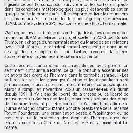
logiciels de pointe, conçu pour survivre à toutes sortes d’impacts
dans les conditions météorologiques les plus défavorables, est en
quelque sorte le drone parfait. Il transporte et livre les munitions
les plus meurtrières, comme les bombes à guidage de précision
JDAM, dont le système GPS leur confère une efficacité maximale.
Washington avait l’intention de vendre quatre de ces drones et des
munitions JDAM au Maroc. Un projet scellé fin 2020 par Donald
Trump, en échange d’une normalisation du Maroc de ses relations
avec l’Etat Hébreu. Le président sortant avait même, dans un de
ses gestes de diplomatie sur Twitter, reconnu la pleine
souveraineté du royaume sur le Sahara occidental.
Cette reconnaissance dans les arrêts de jeu avait généré un
sentiment d’impunité à Rabat, ce qui l’a conduit à accentuer ses
violations des droits de l’homme dans le territoire sahraoui. «Les
tortures, les viols, les passages à tabac et les disparitions n’ont
jamais cessé, mais se sont maintenant intensifiés depuis que le
Maroc a rompu en novembre 2020 un cessez-le-feu qui durait
depuis 1991. Il n’y a pas de liberté de la presse ou de liberté de
mouvement au Sahara occidental, mais ces violations des droits
de l’homme finissent par être connues à Washington», affirme le
journal espagnol citant Suzanne Scholte, présidente de la Defense
Forum Foundation, une organisation basée à Washington qui se
concentre sur la protection des droits de l’homme dans des
endroits comme la Corée du Nord et le Sahara occidental lui-
même.