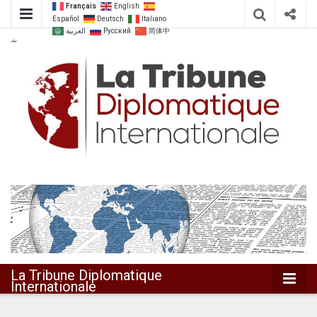
Français
English
Español
Deutsch
Italiano
العربية
Русский
简体中
文
Dialoguer pour agir ensemble
La Tribune
Diplomatique
Internationale
La Tribune Diplomatique
Internationale