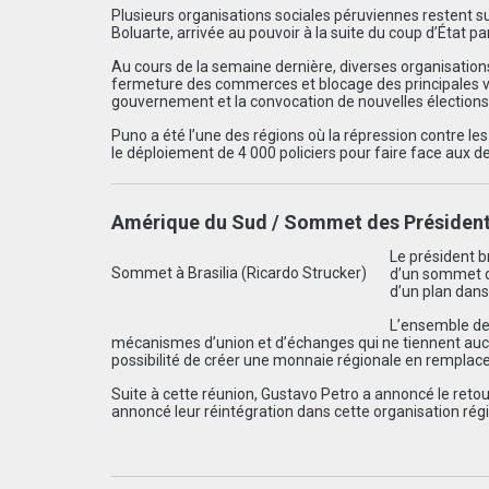
Plusieurs organisations sociales péruviennes restent su
Boluarte, arrivée au pouvoir à la suite du coup d’État p
Au cours de la semaine dernière, diverses organisatio
fermeture des commerces et blocage des principales v
gouvernement et la convocation de nouvelles élections l
Puno a été l’une des régions où la répression contre le
le déploiement de 4 000 policiers pour faire face aux d
Amérique du Sud / Sommet des Présidents
Le président br
Sommet à Brasilia (Ricardo Strucker)
d’un sommet da
d’un plan dans
L’ensemble de
mécanismes d’union et d’échanges qui ne tiennent aucun
possibilité de créer une monnaie régionale en remplac
Suite à cette réunion, Gustavo Petro a annoncé le retou
annoncé leur réintégration dans cette organisation ré