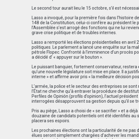
Le second tour aurait lieu le 15 octobre, s’il est nécessai
Lasso a invoqué, pour la première fois dans l’histoire de
148 de la Constitution; celui-ci confère au président le p
l’Assemblée s’est arrogé des fonctions qui ne lui revi
grave crise politique et de troubles internes.
Lasso a remporté les élections présidentielles en avr
politiques. Le parlement a lancé une enquête sur la malv
pétrole Flopec. Confronté à l’imminence d’un procès po
a décidé d’ « appuyer sur le bouton ».
Le puissant banquier, fortement conservateur, restera 
qu’une nouvelle législature soit mise en place. Il a justi
interne » et affirme avoir pris « la meilleure décision pos
L’armée, la police et le secteur des entreprises se sont
l’État ne cherche qu’à entraver la procédure de destituti
Perfiles de Opinión (profils d’opinion), l’actuel présid
interrogées désapprouvent sa gestion depuis qu’il se tr
Pris au piège, Lasso a choisi de « se sacrifier » et a dé
douzaine de candidats potentiels ont été identifiés au s
placera ses espoirs.
Les prochaines élections ont la particularité de ne pas
élues seront simplement chargées d’achever les mandats