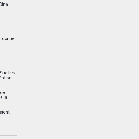
 Dina
 ordonné
 Sud lors
réation
 de
é la
aient