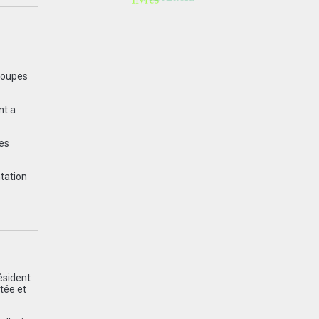
troupes
nt a
des
ntation
ésident
ctée et