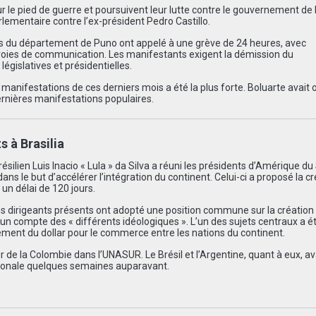
r le pied de guerre et poursuivent leur lutte contre le gouvernement de
arlementaire contre l’ex-président Pedro Castillo.
ns du département de Puno ont appelé à une grève de 24 heures, avec
oies de communication. Les manifestants exigent la démission du
égislatives et présidentielles.
s manifestations de ces derniers mois a été la plus forte. Boluarte avait
ernières manifestations populaires.
 à Brasilia
ésilien Luis Inacio « Lula » da Silva a réuni les présidents d’Amérique du
ns le but d’accélérer l’intégration du continent. Celui-ci a proposé la c
 un délai de 120 jours.
s dirigeants présents ont adopté une position commune sur la création
 compte des « différents idéologiques ». L’un des sujets centraux a ét
ement du dollar pour le commerce entre les nations du continent.
r de la Colombie dans l’UNASUR. Le Brésil et l’Argentine, quant à eux, av
gionale quelques semaines auparavant.