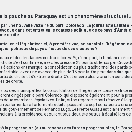
 de la gauche au Paraguay est un phénomène structurel »
ar une nouvelle victoire du parti Colorado. Le journaliste Lautaro 
, évoque dans cet entretien le contexte politique de ce pays d’Améri
ême droite.
tielles et législatives et, à première vue, on constate l’hégémonie d
ier politique du pays à l’issue de ces élections ?
naux et des tendances contradictoires. Si, d’une part, la tendance région
droite s’est confirmée, avec les presque 23 points obtenus par Cruzad
élections ont marqué la consolidation du plus traditionnel des partis po
 confortable, avec une avance de plus de 15 points. On peut donc dire qu
rtis de droite et d’extrême droite. C’est encore plus vrai si l’on considèr
s de droite.
s ou des municipalités, la consolidation de l’hégémonie conservatrice e
ront dirigés par le parti Colorado, qui disposera également, pour la pr
s deux chambres législatives. Enfin, si l’on regarde le sort réservé à la 
ion parlementaire fortement réduite, passant de sept sénateurs à une s
nté du gouvernement de Fernando Lugo. Le Frente Guasu est clairemen
didats à la présidence, et qui ont tous deux été battus à égalité lors de
 à la progression (ou au rebond) des forces progressistes, le Parag