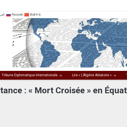
العر
Русский
简体中文
Tribune Diplomatique Internationale
Lire « L’Algérie Aléatoire »
tance : « Mort Croisée » en Équa