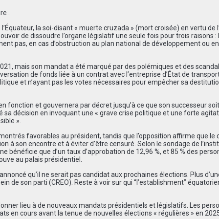
re .
 l’Équateur, la soi-disant « muerte cruzada » (mort croisée) en vertu de l’
ouvoir de dissoudre l’organe législatif une seule fois pour trois raisons :
ennent pas, en cas d’obstruction au plan national de développement ou en
il 2021, mais son mandat a été marqué par des polémiques et des scanda
ersation de fonds liée à un contrat avec l’entreprise d’État de transpor
litique et n’ayant pas les votes nécessaires pour empêcher sa destituti
en fonction et gouvernera par décret jusqu’à ce que son successeur soit
fié sa décision en invoquant une « grave crise politique et une forte agita
sible ».
 montrés favorables au président, tandis que l’opposition affirme que le 
on à son encontre et à éviter d’être censuré. Selon le sondage de l’insti
ent ne bénéficie que d’un taux d’approbation de 12,96 %, et 85 % des pers
ouve au palais présidentiel.
jà annoncé qu’il ne serait pas candidat aux prochaines élections. Plus d’un
ein de son parti (CREO). Reste à voir sur qui “l’establishment” équatorie
 donner lieu à de nouveaux mandats présidentiels et législatifs. Les per
 en cours avant la tenue de nouvelles élections « régulières » en 2025