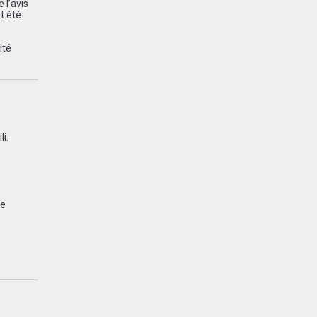
 l’avis
t été
ité
i.
de