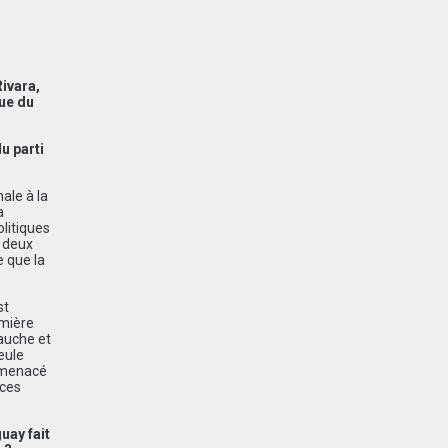
Rivara,
que du
u parti
ale à la
a
litiques
e deux
e que la
st
emière
gauche et
eule
t menacé
 ces
uay fait