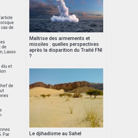
article
 lorsque
 cas de
Maîtrise des armements et
les
missiles : quelles perspectives
t de
après la disparition du Traité FNI
on, Lasso
?
 élu et
tion
chef de
tut
onnes
e
n
sonnes
Le djihadisme au Sahel
. Par