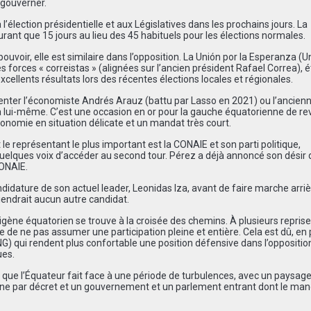
 gouverner.
l’élection présidentielle et aux Législatives dans les prochains jours. La
ant que 15 jours au lieu des 45 habituels pour les élections normales.
u pouvoir, elle est similaire dans l’opposition. La Unión por la Esperanza (U
forces « correistas » (alignées sur l’ancien président Rafael Correa), ét
cellents résultats lors des récentes élections locales et régionales.
enter l’économiste Andrés Arauz (battu par Lasso en 2021) ou l’ancien
a lui-même. C’est une occasion en or pour la gauche équatorienne de re
onomie en situation délicate et un mandat très court.
 représentant le plus important est la CONAIE et son parti politique,
quelques voix d’accéder au second tour. Pérez a déjà annoncé son désir 
CONAIE.
didature de son actuel leader, Leonidas Iza, avant de faire marche arri
iendrait aucun autre candidat.
gène équatorien se trouve à la croisée des chemins. À plusieurs reprises,
ue de ne pas assumer une participation pleine et entière. Cela est dû, en p
 qui rendent plus confortable une position défensive dans l’opposition
ues.
ain que l’Équateur fait face à une période de turbulences, avec un paysag
erne par décret et un gouvernement et un parlement entrant dont le man