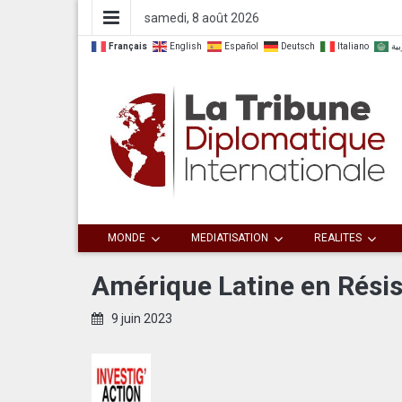
samedi, 8 août 2026
Français
English
Español
Deutsch
Italiano
بية
Dialoguer pour agir ensemble
La Tribune
MONDE
MEDIATISATION
REALITES
Diplomatique
Amérique Latine en Résis
Internationale
9 juin 2023