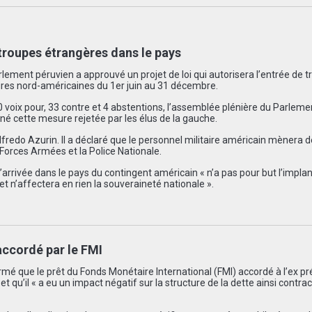
 troupes étrangères dans le pays
rlement péruvien a approuvé un projet de loi qui autorisera l’entrée de 
aires nord-américaines du 1er juin au 31 décembre.
0 voix pour, 33 contre et 4 abstentions, l’assemblée plénière du Parleme
iné cette mesure rejetée par les élus de la gauche.
lfredo Azurin. Il a déclaré que le personnel militaire américain mènera 
 Forces Armées et la Police Nationale.
’arrivée dans le pays du contingent américain « n’a pas pour but l’impla
 et n’affectera en rien la souveraineté nationale ».
 accordé par le FMI
irmé que le prêt du Fonds Monétaire International (FMI) accordé à l’ex pr
et qu’il « a eu un impact négatif sur la structure de la dette ainsi contra