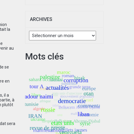
ARCHIVES
nion
ait la
Archives
ne
venir au
Mots clés
de se
ère en
 il a
artie, à
 plutôt
e
dat sera