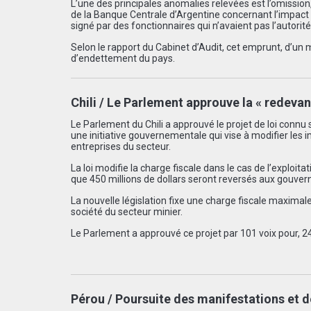
L’une des principales anomalies relevées est l’omission,
de la Banque Centrale d’Argentine concernant l’impact d
signé par des fonctionnaires qui n’avaient pas l’autorité 
Selon le rapport du Cabinet d’Audit, cet emprunt, d’un m
d’endettement du pays.
Chili / Le Parlement approuve la « redeva
Le Parlement du Chili a approuvé le projet de loi conn
une initiative gouvernementale qui vise à modifier les 
entreprises du secteur.
La loi modifie la charge fiscale dans le cas de l’exploitat
que 450 millions de dollars seront reversés aux gouver
La nouvelle législation fixe une charge fiscale maximal
société du secteur minier.
Le Parlement a approuvé ce projet par 101 voix pour, 24
Pérou / Poursuite des manifestations et 