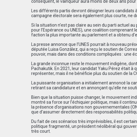
conséquent, le vainqueur aura moins de deux ans pour
Les différents partis devront désigner leurs candidats à 
campagne électorale sera également plus courte, ne dur
Si la situation n’est pas claire au sein du parti actuel a
pour l’Espérance ou UNES), une coalition comprenant les 
faction la plus importante au parlement et a obtenu d’ex
La presse annonce que l’UNES pourrait à nouveau prés
députée Luisa González, qui a reçu le soutien de Corre
pouvoir, mais dans des conditions compliquées : une éc
La grande inconnue reste le mouvement indigène, dont le
Pachakutik. En 2021, leur candidat Yaku Pérez était à 
représenter, mais il ne bénéficie plus du soutien de la 
La puissante organisation a initialement annoncé la can
retirant sa candidature et en annonçant qu’elle ne sout
Bien que la situation puisse changer, le mouvement indi
montré sa force sur l’échiquier politique, mais il contin
la présence d’organisations non gouvernementales (ONG)
que d’assumer directement des responsabilités politiq
Du fait de ces scénarios très imprévisibles, il est cert
politique fragmenté, un président néolibéral qui gouv
très court.