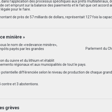
 dans l’application des processus spécifiques aux prêts multilatéraux, de
e cet emprunt sur la balance des paiements et le fait que cet accord ai
légale pour le faire.
ontant de près de 57 milliards de dollars, représentait 127 fois la capac
nce minière »
u sous le nom de «redevance minière»,
Parlement du Chil
impôts payés par les grandes
ion du cuivre et du lithium et établit
nements régionaux et aux municipalités de tout le pays.
e potentielle différenciée selon le niveau de production de chaque gran
 contre et 3 abstentions.
des grèves