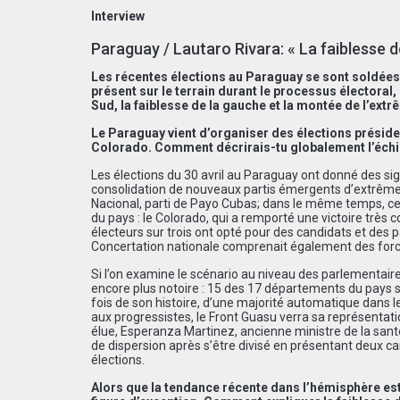
Interview
Paraguay / Lautaro Rivara: « La faiblesse
Les récentes élections au Paraguay se sont soldées p
présent sur le terrain durant le processus électoral
Sud, la faiblesse de la gauche et la montée de l’extr
Le Paraguay vient d’organiser des élections présiden
Colorado. Comment décrirais-tu globalement l’échiqu
Les élections du 30 avril au Paraguay ont donné des sig
consolidation de nouveaux partis émergents d’extrême 
Nacional, parti de Payo Cubas; dans le même temps, ces 
du pays : le Colorado, qui a remporté une victoire très
électeurs sur trois ont opté pour des candidats et des pa
Concertation nationale comprenait également des force
Si l’on examine le scénario au niveau des parlementaire
encore plus notoire : 15 des 17 départements du pays se
fois de son histoire, d’une majorité automatique dans le
aux progressistes, le Front Guasu verra sa représentat
élue, Esperanza Martinez, ancienne ministre de la sa
de dispersion après s’être divisé en présentant deux can
élections.
Alors que la tendance récente dans l’hémisphère est