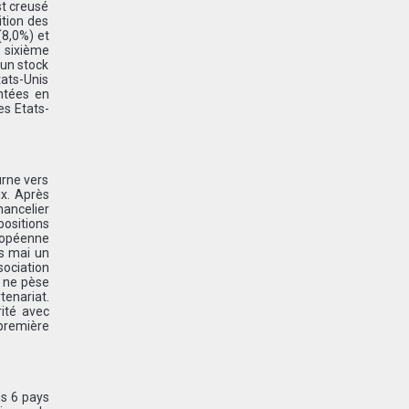
st creusé
ition des
(8,0%) et
e sixième
 un stock
tats-Unis
ntées en
es Etats-
urne vers
ix. Après
ancelier
positions
ropéenne
ès mai un
sociation
e ne pèse
enariat.
rité avec
 première
es 6 pays