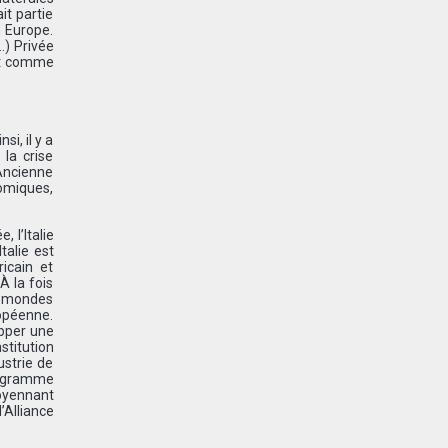
it partie
n Europe.
…) Privée
xit comme
i, il y a
 la crise
 Ancienne
nomiques,
 l’Italie
talie est
icain et
À la fois
s mondes
ropéenne.
opper une
stitution
ustrie de
programme
oyennant
’Alliance