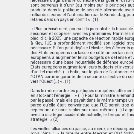
nécessité d’agir dans le contexte de la guerre russo–u
sont parvenus à s’unir (au moins sur le principe) aut
produite dans la politique de sécurité allemande av
milliards d’euros et l’autorisation par le Bundestag, po
létales dans un pays en conflit « . (1)
» Plus précisément, poursuit la journaliste, la boussole 
sécuriser et coopérer avec les partenaires. Parmi le
pied, d’ici à 2025, une capacité de réaction rapide e
à Kiev, l’UE a profondément modifié son logiciel str
nécessaire. Si l’on peut déjà se féliciter des éléments 
des États européens qui laisse de côté un certain nombr
européens à augmenter leurs budgets de défense et à 
nécessaire d’une base industrielle de défense europée
États européens augmentent leurs budgets et investiss
d’un tel marché. (…) Enfin, sur le plan de l’autonomie 
l’OTAN comme garante de la sécurité collective du co
vers l’Ouest (…) « . (1)
Dans le même ordre les politiques européens affirment qu
en stockant l’énergie : » (…) Pour la ministre alleman
par le passé, mais elle payait dans le même temps un pr
parce qu’elle était convaincue que l’UE serait trop d
cependant de nous replier sur nous-mêmes (…) La guer
avec la stratégie occidentale actuelle, le temps et l’h
stratégie. » (2).
Les vieilles alliances du passé, au mieux, se décompos
mois. Ainsi : » la brouille entre Macron et Olaf Scho