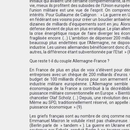
initiaux qui avaient une certaine complémentarité, la m
vie, mieux ils profitent des subsides de l’Union europé
l’union militaire est une vue de l’esprit. On compre
intérêts. Pour Guillaume de Calignon : » La guerre en 
en fédérant ses voisins pour créer un bouclier antiaéri
dizaines de milliards d’équipements sont en jeu. Alors
défense devient de plus en plus erratique. Le plan alle
la crise énergétique risque de faire diverger les é
fragilisée encore. (…) L’ambition de dépenser 200 milliar
beaucoup plus endettées que l’Allemagne, ne dispose
industrie. Les usines allemandes bénéficieront donc d’u
autres, la différence étant subventionnée par l’Etat » (8
Que reste t-il du couple Allemagne-France ?
En France de plus en plus de voix s’élèvent pour dén
entreprises avec un chèque de 200 milliards d’euros.
budget de 100 milliards d’euros pour son armement e
industrie militaire européenne. L’Allemagne semble a
économique de la France a contribué à la décrédibili
puissance militaire conventionnelle en Europe. « Bientô
chancelier Olaf Scholz. (…) Depuis, une révolution des 
Même au SPD, traditionnellement réservé, on appelle à l
puissance économique » (9).
Les griefs français sont au nombre de cinq comme nous 
Emmanuel Macron le volubile n’est pas chaleureuse.
(Berlin parle de » tandem « ). La guerre en Ukraine e
soutenue par Scholz, conduit Berlin à se tourner vers