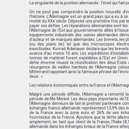
La singularité de la position allemande : l’éveil qui fait p
On ne peut pas comprendre la position nouvelle d’i
l’histoire. L’Allemagne est un grand pays qui a eu à 
moitié du XXe siècle. Dépecée une première fois par le t
payer ses dettes. Les réparations allemandes sont les
l’Allemagne de l’Est aux gouvernements alliés à l’issue
équipements industriels des usines allemandes démant
d’auteur et de marques allemandes. Les brevets, les p
(ou des plans de) tel que des microscopes électr
insecticides. Konrad Adenauer déclara que les brevets
avance d’au moins 10 ans. Les expéditions d’installa
tonnes de matériel furent expédiées à l’Est en Union s
dette énorme réussir la réunification des deux Etats
résurgence de vieilles hantises de l’Allemagne coloss
Mitterrand rappelant ainsi la fameuse phrase de l’écriva
deux. »
Les relations économiques entre la France et l’Allema
Malgré une période difficile, l’Allemagne a remonté 
période de Me Merkel. Les deux pays importants de l’
l’Allemagne demeure de loin le premier partenaire com
échanges franco-allemands représentent 13,9% des éc
de la France avec la zone euro et 26% de ses échang
fournisseur de la France. Ajoutons que la dette allem
amplement, en tant que client de la France, l’Italie (
allemands dans les échanges totaux de la France attei