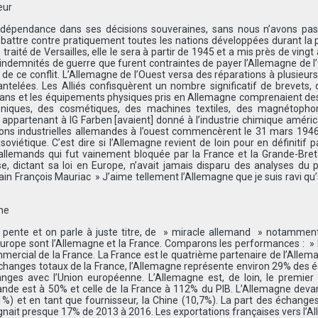
eur
ndépendance dans ses décisions souveraines, sans nous n’avons pas
se battre contre pratiquement toutes les nations développées durant la
raité de Versailles, elle le sera à partir de 1945 et a mis près de vingt
 indemnités de guerre que furent contraintes de payer l’Allemagne de l
 de ce conflit. L’Allemagne de l’Ouest versa des réparations à plusieur
elées. Les Alliés confisquèrent un nombre significatif de brevets, 
lans et les équipements physiques pris en Allemagne comprenaient des
oniques, des cosmétiques, des machines textiles, des magnétopho
 appartenant à IG Farben [avaient] donné à l’industrie chimique améri
tions industrielles allemandes à l’ouest commencèrent le 31 mars 194
oviétique. C’est dire si l’Allemagne revient de loin pour en définitif 
 allemands qui fut vainement bloquée par la France et la Grande-Bre
e, dictant sa loi en Europe, n’avait jamais disparu des analyses du 
in François Mauriac » J’aime tellement l’Allemagne que je suis ravi qu’il
gne
la pente et on parle à juste titre, de » miracle allemand » notammen
Europe sont l’Allemagne et la France. Comparons les performances : »
mercial de la France. La France est le quatrième partenaire de l’Allem
hanges totaux de la France, l’Allemagne représente environ 29% des 
es avec l’Union européenne. L’Allemagne est, de loin, le premier c
ande est à 50% et celle de la France à 112% du PIB. L’Allemagne deva
8,1%) et en tant que fournisseur, la Chine (10,7%). La part des échange
gnait presque 17% de 2013 à 2016. Les exportations françaises vers l’