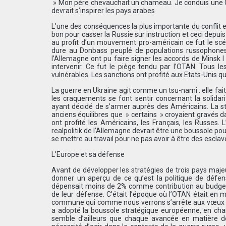
» Mon père chevauchait un chameau. Je conduis une Cad
devrait s’inspirer les pays arabes
L’une des conséquences la plus importante du conflit en
bon pour casser la Russie sur instruction et ceci depu
au profit d’un mouvement pro-américain ce fut le scé
dure au Donbass peuplé de populations russophones, i
l’Allemagne ont pu faire signer les accords de Minsk I 
intervenir. Ce fut le piège tendu par l’OTAN. Tous 
vulnérables. Les sanctions ont profité aux Etats-Unis q
La guerre en Ukraine agit comme un tsu-nami : elle fait
les craquements se font sentir concernant la solidar
ayant décidé de s’armer auprès des Américains. La s
anciens équilibres que » certains » croyaient gravés da
ont profité les Américains, les Français, les Russes. 
realpolitik de l’Allemagne devrait être une boussole po
se mettre au travail pour ne pas avoir à être des esclav
L’Europe et sa défense
Avant de développer les stratégies de trois pays majeur
donner un aperçu de ce qu’est la politique de défen
dépensait moins de 2% comme contribution au budget 
de leur défense. C’était l’époque où l’OTAN était en 
commune qui comme nous verrons s’arrête aux vœux pi
a adopté la boussole stratégique européenne, en chant
semble d’ailleurs que chaque avancée en matière de 