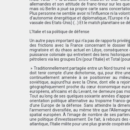
allemandes et son attitude de franc-tireur sur les que
mais où Berlin a joué sa propre carte sans concertatio
Plus personne ne semble avoir ni l’influence ni la volon
d’autonomie énergétique et diplomatique, l’Europe n’
vassale des Etats-Unis) (…) Et le match planétaire se d
L’Italie et sa politique de défense
Un autre pays important qui n’a pas de rapports privilégi
des frictions avec la France concernant le dossier li
migratoire et du chaos actuel en Libye, conséquence de
puissance coloniale qui entretient des liens historiqu
pétroliers via les groupes Eni (pour l’Italie) et Total (p
» Traditionnellement partagée entre un Nord tourné ver
doit tenir compte d’une dichotomie, qui, pour être une r
continuellement amenée à se positionner au milie
soviétique, aujourd’hui avec la Chine, dont elle a rejo
géographiquement proche du cœur économique européen
européens, africains et du Levant, ne demeure pas moi
Tout au long de ses quelques soixante années d’appart
orientation politique alternative au tropisme franco-g
d’une Europe de la défense. Sans atteindre la dimens
l’armement diversifiée, au même titre que l’Allemagne
spatial européen. À l’image de nombre de ses parten
une politique d’investissement. De fait, à rebours des
atlantique, l’Italie milite pour une plus grande coopéra