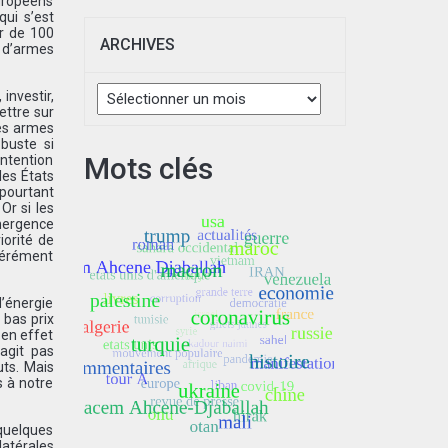
Européens
qui s’est
r de 100
ARCHIVES
n d’armes
Archives
investir,
ettre sur
des armes
obuste si
Mots clés
intention
les États
 pourtant
Or si les
émergence
iorité de
ibérément
d’énergie
 bas prix
 en effet
’agit pas
uts. Mais
s à notre
 quelques
latérales