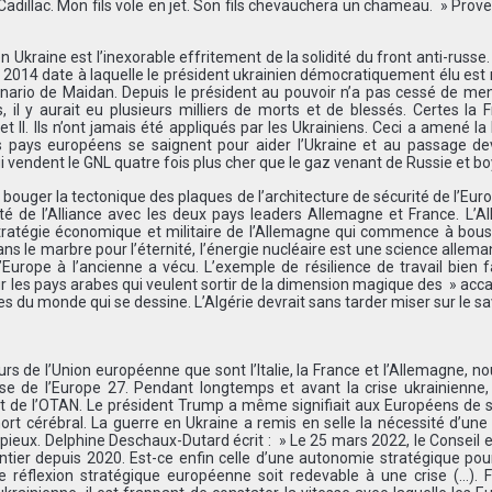
illac. Mon fils vole en jet. Son fils chevauchera un chameau. » Prov
 Ukraine est l’inexorable effritement de la solidité du front anti-russe.
is 2014 date à laquelle le président ukrainien démocratiquement élu est
nario de Maidan. Depuis le président au pouvoir n’a pas cessé de men
l y aurait eu plusieurs milliers de morts et de blessés. Certes la 
et II. Ils n’ont jamais été appliqués par les Ukrainiens. Ceci a amené la
les pays européens se saignent pour aider l’Ukraine et au passage d
ui vendent le GNL quatre fois plus cher que le gaz venant de Russie et bo
 bouger la tectonique des plaques de l’architecture de sécurité de l’Euro
ité de l’Alliance avec les deux pays leaders Allemagne et France. L’
tratégie économique et militaire de l’Allemagne qui commence à bous
ns le marbre pour l’éternité, l’énergie nucléaire est une science allem
L’Europe à l’ancienne a vécu. L’exemple de résilience de travail bien f
ur les pays arabes qui veulent sortir de la dimension magique des » acc
es du monde qui se dessine. L’Algérie devrait sans tarder miser sur le sav
s de l’Union européenne que sont l’Italie, la France et l’Allemagne, no
se de l’Europe 27. Pendant longtemps et avant la crise ukrainienne,
de l’OTAN. Le président Trump a même signifiait aux Européens de s
mort cérébral. La guerre en Ukraine a remis en selle la nécessité d’un
eux. Delphine Deschaux-Dutard écrit : » Le 25 mars 2022, le Conseil
ier depuis 2020. Est-ce enfin celle d’une autonomie stratégique pour 
réflexion stratégique européenne soit redevable à une crise (…). F