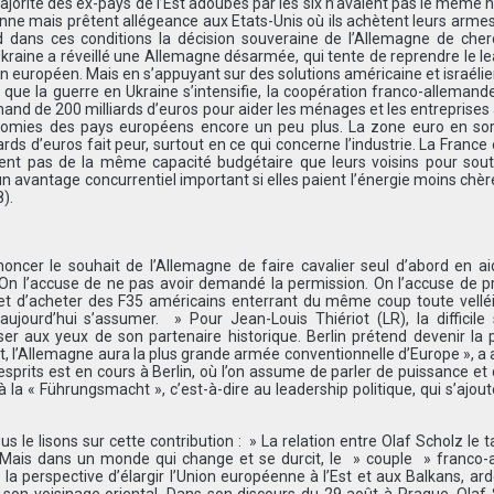
ajorité des ex-pays de l’Est adoubés par les six n’avaient pas le même 
enne mais prêtent allégeance aux Etats-Unis où ils achètent leurs armes.
nd dans ces conditions la décision souveraine de l’Allemagne de che
Ukraine a réveillé une Allemagne désarmée, qui tente de reprendre le l
en européen. Mais en s’appuyant sur des solutions américaine et israéli
 que la guerre en Ukraine s’intensifie, la coopération franco-allemand
mand de 200 milliards d’euros pour aider les ménages et les entreprises
conomies des pays européens encore un peu plus. La zone euro en sor
ds d’euros fait peur, surtout en ce qui concerne l’industrie. La France et 
nt pas de la même capacité budgétaire que leurs voisins pour soute
n avantage concurrentiel important si elles paient l’énergie moins chèr
).
oncer le souhait de l’Allemagne de faire cavalier seul d’abord en a
 On l’accuse de ne pas avoir demandé la permission. On l’accuse de p
t d’acheter des F35 américains enterrant du même coup toute velléi
ujourd’hui s’assumer. » Pour Jean-Louis Thiériot (LR), la difficile 
ser aux yeux de son partenaire historique. Berlin prétend devenir la
t, l’Allemagne aura la plus grande armée conventionnelle d’Europe », a 
esprits est en cours à Berlin, où l’on assume de parler de puissance et
a « Führungsmacht », c’est-à-dire au leadership politique, qui s’ajoute
le lisons sur cette contribution : » La relation entre Olaf Scholz le t
 Mais dans un monde qui change et se durcit, le » couple » franco-
t la perspective d’élargir l’Union européenne à l’Est et aux Balkans, 
 son voisinage oriental. Dans son discours du 29 août à Prague, Olaf