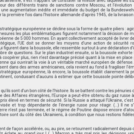
krainienne, il est frappant de constater la vitesse avec laquelle les 
our des différents trains de sanctions contre Moscou, et l’évolution 
ec une augmentation inédite et immédiate du budget de la Bundesweh
ur la première fois dans l’histoire allemande d’après 1945, de la livraiso
stratégique européenne se décline sous la forme de quatre piliers : agir, 
s mesures les plus emblématiques figurent notamment la décision de m
uropéenne de 5 000 hommes. En ayant collectivement accepté de livrer 
atégique, l’UE doit se donner les moyens d’une action de sécurité r
qui figurent dans la boussole, elle ressemble surtout à une déclaration d’
e de questions. Sur le plan industriel ensuite, si la boussole exhorte 
coopérer plus, rien n’est davantage précisé quant à la mise en place
nne qui ouvrirait la voie à un véritable marché européen de défense. 
ent dans des armes américaines, cela revient au fond à fragiliser l’
stratégique européenne, là encore, la boussole établit clairement la pr
ntinent, conduisant d’aucuns à estimer que cette boussole pointe dél
’ils sont d’un bon côté de l’histoire. Ils se battent contre les pénuries 
de des Affaires étrangères, l’Europe a peut-être obtenu du gaz russe à
ix élevé en termes de sécurité. Si la Russie a attaqué l’Ukraine, c’est
ivisée et trop dépendante de l’énergie russe pour réagir. (…) Il ne s
re n’est pas terminée, et le régime de Poutine dispose encore d’ato
istoire sont du côté des Ukrainiens, à condition que nous restions fidèle
ent de façon accélérée, ou, au pire, se retournent radicalement depuis
lz éclate au grand jour ! (…) Macron a très mal pris les décisions uni