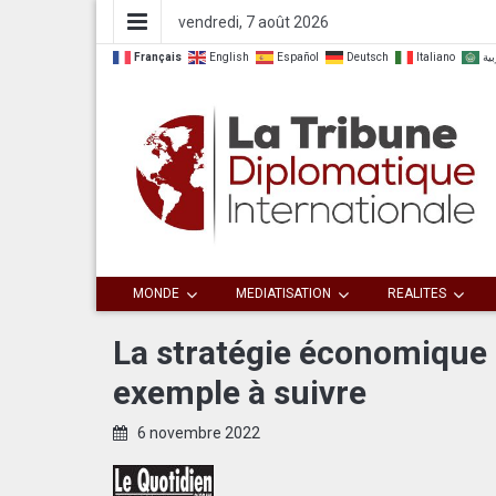
vendredi, 7 août 2026
Français
English
Español
Deutsch
Italiano
بية
Dialoguer pour agir ensemble
La Tribune
MONDE
MEDIATISATION
REALITES
Diplomatique
La stratégie économique 
exemple à suivre
Internationale
6 novembre 2022