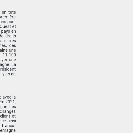
 en tête
 première
 ans pour
’Ouest et
s pays en
de droits
 articles
nes, des
caine une
6. 11 100
payer une
tagne. La
président
 y en ait
t avec la
 En 2021,
agne. Les
échanges
lient et
nce ainsi
s franco-
Allemagne