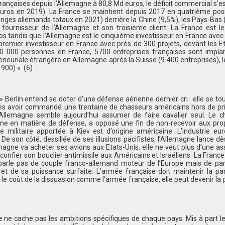
rançaises depuis l’Allemagne à 80,8 Md euros, le déficit commercial s’e
euros en 2019). La France se maintient depuis 2017 en quatrième pos
es allemands totaux en 2021) derrière la Chine (9,5%), les Pays-Bas 
 fournisseur de l’Allemagne et son troisième client. La France est l
s tandis que l’Allemagne est le cinquième investisseur en France avec
remier investisseur en France avec près de 300 projets, devant les E
20 000 personnes en France, 5700 entreprises françaises sont impla
euriale étrangère en Allemagne après la Suisse (9 400 entreprises), l
900) « .(6)
Berlin entend se doter d’une défense aérienne dernier cri : elle se to
près avoir commandé une trentaine de chasseurs américains hors de pr
’Allemagne semble aujourd’hui assumer de faire cavalier seul. Le ch
ine en matière de défense, a opposé une fin de non-recevoir aux pro
militaire apportée à Kiev est d’origine américaine. L’industrie eu
De son côté, dessillée de ses illusions pacifistes, l’Allemagne lance d
agne va acheter ses avions aux Etats-Unis, elle ne veut plus d’une as
confier son bouclier antimissile aux Américains et Israéliens. La Franc
parle pas de couple franco-allemand moteur de l’Europe mais de part
et de sa puissance surfaite. L’armée française doit maintenir la pa
le coût de la dissuasion comme l’armée française, elle peut devenir la
 ne cache pas les ambitions spécifiques de chaque pays. Mis à part l