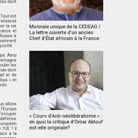
erbe dont
 Tout est
 renversé
er la vie
Monnaie unique de la CEDEAO /
France et
La lettre ouverte d’un ancien
 Russie à
Chef d’État africain à la France
eviennent
ycotté.
pe. Ainsi
Allemagne
culer les
ande dont
ait et de
abya » et
oir.
us allons
 l’Europe
’occuper
« Cours d’Anti-néolibéralisme » :
e défense
en quoi la critique d’Omar Aktouf
 européen
est-elle originale?
l’UE ? Il
ace à la