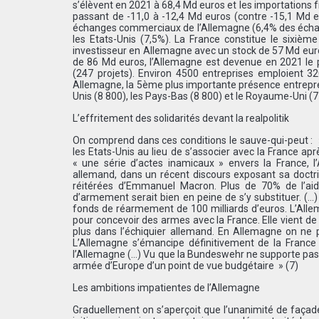
s’élèvent en 2021 à 68,4 Md euros et les importations f
passant de -11,0 à -12,4 Md euros (contre -15,1 Md 
échanges commerciaux de l’Allemagne (6,4% des échang
les Etats-Unis (7,5%). La France constitue le sixième
investisseur en Allemagne avec un stock de 57 Md euro
de 86 Md euros, l’Allemagne est devenue en 2021 le p
(247 projets). Environ 4500 entreprises emploient 3
Allemagne, la 5ème plus importante présence entrepren
Unis (8 800), les Pays-Bas (8 800) et le Royaume-Uni (7 
L’effritement des solidarités devant la realpolitik
On comprend dans ces conditions le sauve-qui-peut : » 
les Etats-Unis au lieu de s’associer avec la France a
« une série d’actes inamicaux » envers la France, l
allemand, dans un récent discours exposant sa doctr
réitérées d’Emmanuel Macron. Plus de 70% de l’aide 
d’armement serait bien en peine de s’y substituer. (…) 
fonds de réarmement de 100 milliards d’euros. L’Allem
pour concevoir des armes avec la France. Elle vient de 
plus dans l’échiquier allemand. En Allemagne on ne 
L’Allemagne s’émancipe définitivement de la France 
l’Allemagne (…) Vu que la Bundeswehr ne supporte pas 
armée d’Europe d’un point de vue budgétaire » (7)
Les ambitions impatientes de l’Allemagne
Graduellement on s’aperçoit que l’unanimité de façade