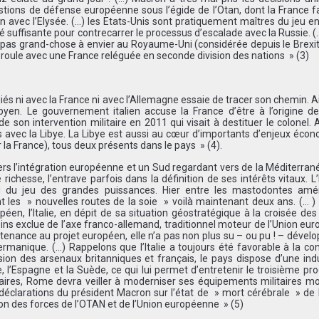
stions de défense européenne sous l’égide de l’Otan, dont la France fa
n avec l’Elysée. (…) les Etats-Unis sont pratiquement maîtres du jeu e
té suffisante pour contrecarrer le processus d’escalade avec la Russie. (
a pas grand-chose à envier au Royaume-Uni (considérée depuis le Bre
éroule avec une France reléguée en seconde division des nations » (3)
és ni avec la France ni avec l’Allemagne essaie de tracer son chemin. Ains
byen. Le gouvernement italien accuse la France d’être à l’origine de
 son intervention militaire en 2011 qui visait à destituer le colonel.
es avec la Libye. La Libye est aussi au cœur d’importants d’enjeux éco
our la France), tous deux présents dans le pays » (4).
s l’intégration européenne et un Sud regardant vers de la Méditerranée,
ichesse, l’entrave parfois dans la définition de ses intérêts vitaux. L’I
u du jeu des grandes puissances. Hier entre les mastodontes amér
int les » nouvelles routes de la soie » voilà maintenant deux ans. (… ) 
, l’Italie, en dépit de sa situation géostratégique à la croisée de
ns exclue de l’axe franco-allemand, traditionnel moteur de l’Union eu
enance au projet européen, elle n’a pas non plus su – ou pu ! – dével
ermanique. (…) Rappelons que l’Italie a toujours été favorable à la con
ion des arsenaux britanniques et français, le pays dispose d’une ind
, l’Espagne et la Suède, ce qui lui permet d’entretenir le troisième 
aires, Rome devra veiller à moderniser ses équipements militaires m
 déclarations du président Macron sur l’état de » mort cérébrale » de l
tion des forces de l’OTAN et de l’Union européenne » (5)