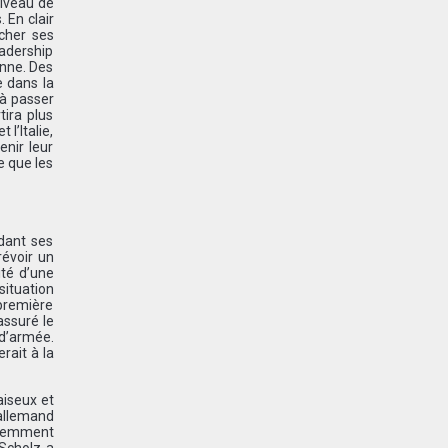
niveau de
 En clair
rcher ses
eadership
enne. Des
e dans la
 à passer
tira plus
l’Italie,
nir leur
e que les
idant ses
révoir un
té d’une
situation
 première
assuré le
 d’armée.
rait à la
aiseux et
allemand
ardemment
 Scholz a