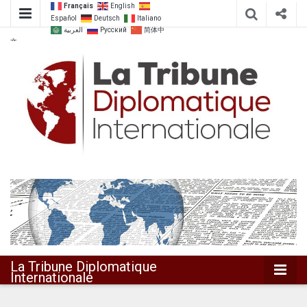
Français
English
Español
Deutsch
Italiano
العربية
Русский
简体中
文
Dialoguer pour agir ensemble
La Tribune
Diplomatique
Internationale
La Tribune Diplomatique
Internationale