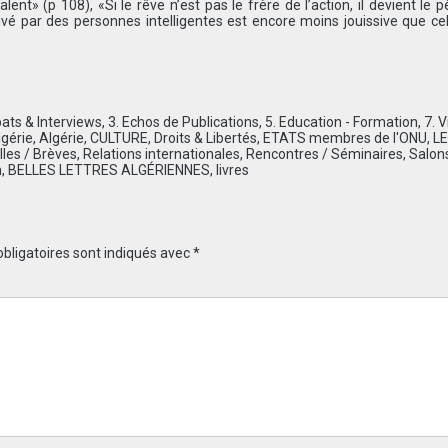
alent» (p 108), «Si le rêve n’est pas le frère de l’action, il devient le p
uvé par des personnes intelligentes est encore moins jouissive que cel
ats & Interviews
,
3. Echos de Publications
,
5. Education - Formation
,
7. V
lgérie
,
Algérie
,
CULTURE
,
Droits & Libertés
,
ETATS membres de l'ONU
,
LE
les / Brèves
,
Relations internationales
,
Rencontres / Séminaires
,
Salon
h
,
BELLES LETTRES ALGÉRIENNES
,
livres
bligatoires sont indiqués avec
*