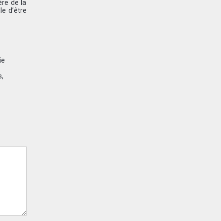
ère de la
le d’être
ie
s,