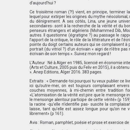
d’aujourd’hui ?
Ce troisième roman (?!) vient, en principe, terminer l
lequel pour extirper les origines du mythe néocolonial,
du dénigrement. A ses côtés, Lina, une jeune univer
secondaires- sont à la recherche de la vérité et du b
penseurs étrangers et algériens (Mohammed Dib, Moul
autres. Il questionne (égratigne ?) au passage le rappo
l’apport de la critique, le rôle de la littérature et de l’
pointe du doigt certains auteurs qui se complaisent à pr
portrait (du vitriol ?) d’un écrivain « aigri de n’être
écrivain de son temps ». Suivez mon regard !
L’Auteur : Né à Alger en 1985, licencié en économie int
(Arts et Culture, 2005 puis du Feliv en 2015), il a obt
». Anep Editions, Alger 2016. 383 pages.
Extraits : « Demande-toi pourquoi tu veux publier ce liv
ici qu’outre-mer, on est toujours complaisant enver
couches moyennes, à mi-chemin entre tradition form
«L’atomisation de la vérité est pire que le mensonge inté
le mensonge alentour participe de cette vérité» (p 159
la racine -qu’elle n’identifie pas- suscite la complai
laisse, tant qu’elle est assez longue pour qu’on ne v
librement» (p 161).
Avis : Roman, pamphlet, poésie et prose et exercice de s