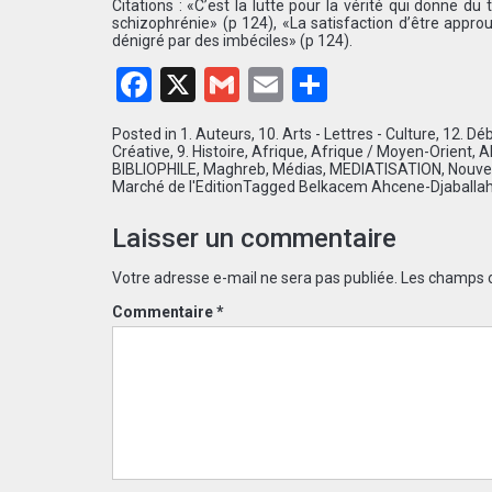
Citations : «C’est la lutte pour la vérité qui donne du t
schizophrénie» (p 124), «La satisfaction d’être appro
dénigré par des imbéciles» (p 124).
Facebook
X
Gmail
Email
Partager
Posted in
1. Auteurs
,
10. Arts - Lettres - Culture
,
12. Déb
Créative
,
9. Histoire
,
Afrique
,
Afrique / Moyen-Orient
,
A
BIBLIOPHILE
,
Maghreb
,
Médias
,
MEDIATISATION
,
Nouvel
Marché de l'Edition
Tagged
Belkacem Ahcene-Djaballa
Laisser un commentaire
Votre adresse e-mail ne sera pas publiée.
Les champs o
Commentaire
*