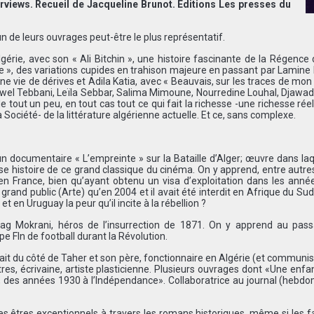
nterviews. Recueil de Jacqueline Brunot. Editions Les presses du
n de leurs ouvrages peut-être le plus représentatif.
lgérie, avec son « Ali Bitchin », une histoire fascinante de la Régence 
ie », des variations cupides en trahison majeure en passant par Lamine
ne vie de dérives et Adila Katia, avec « Beauvais, sur les traces de mo
nda Nawel Tebbani, Leïla Sebbar, Salima Mimoune, Nourredine Louhal, Djaw
e tout un peu, en tout cas tout ce qui fait la richesse -une richesse réel
ociété- de la littérature algérienne actuelle. Et ce, sans complexe.
n documentaire « L’empreinte » sur la Bataille d’Alger; œuvre dans laqu
se histoire de ce grand classique du cinéma. On y apprend, entre autre
) en France, bien qu’ayant obtenu un visa d’exploitation dans les anné
 grand public (Arte) qu’en 2004 et il avait été interdit en Afrique du Su
et en Uruguay la peur qu’il incite à la rébellion ?
rag Mokrani, héros de l’insurrection de 1871. On y apprend au pas
 Fln de football durant la Révolution.
ait du côté de Taher et son père, fonctionnaire en Algérie (et communis
res, écrivaine, artiste plasticienne. Plusieurs ouvrages dont «Une enf
ie, des années 1930 à l’Indépendance». Collaboratrice au journal (hebd
les êtres exceptionnels à travers les romans historiques, même si les fa