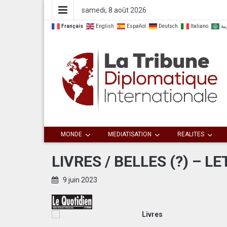
samedi, 8 août 2026
Français
English
Español
Deutsch
Italiano
الع
Dialoguer pour agir ensemble
La Tribune
MONDE
MEDIATISATION
REALITES
Diplomatique
LIVRES / BELLES (?) – 
Internationale
9 juin 2023
Livres