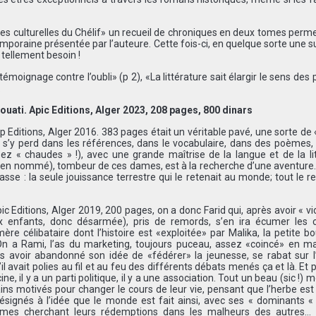
iques culturelles du Chélif» un recueil de chroniques en deux tomes perm
temporaine présentée par l’auteure. Cette fois-ci, en quelque sorte une s
a tellement besoin !
 témoignage contre l’oubli» (p 2), «La littérature sait élargir le sens des
.
uati. Apic Editions, Alger 2023, 208 pages, 800 dinars
ditions, Alger 2016. 383 pages était un véritable pavé, une sorte de 
n s’y perd dans les références, dans le vocabulaire, dans des poèmes,
ez « chaudes » !), avec une grande maîtrise de la langue et de la li
bien nommé), tombeur de ces dames, est à la recherche d’une aventure. 
sse : la seule jouissance terrestre qui le retenait au monde; tout le re
pic Editions, Alger 2019, 200 pages, on a donc Farid qui, après avoir « vi
 enfants, donc désarmée), pris de remords, s’en ira écumer les c
ère célibataire dont l’histoire est «exploitée» par Malika, la petite b
. On a Rami, l’as du marketing, toujours puceau, assez «coincé» en m
s avoir abandonné son idée de «fédérer» la jeunesse, se rabat sur l’
l avait polies au fil et au feu des différents débats menés ça et là. Et pu
e, il y a un parti politique, il y a une association. Tout un beau (sic !) 
ins motivés pour changer le cours de leur vie, pensant que l’herbe est
s résignés à l’idée que le monde est fait ainsi, avec ses « dominants «
êmes cherchant leurs rédemptions dans les malheurs des autres… L