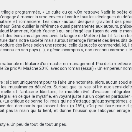
a trilogie programmée, « Le culte du ça ».On retrouve Nadir le poète di
 s’engage à manier la rime envers et contre tous les idéologues du défa
sitaire et romancière. Les deux -autour desquels gravitent des per
onheur. Sans oublier la référence quasi permanente aux auteurs, philo
oud Mammeri, Kateb Yacine ) qui ont forgé leur façon de voir le mon
rt des écrivains algériens avec la langue de Molière (dont il fait un be
écriture dans notre société mais surtout interroge l’intérêt des livres dits 
oduire des livres selon une recette, celle du succès commercial. Ici, il 
 pas reconnu en son pays (…), « génie incompris », non reconnu comme « l
ernationale et titulaire d’un master en management. Prix de la meilleure
enu le 2e prix Ali Maâche 2016, avec son roman (essai) « Un empereur no
re : si c’est uniquement pour te faire une notoriété, alors, aucun souci a
s les musulmanes délurées. Surtout que tu vas offrir aux semi-cloît
elle et fantasme libertaire, le modèle rêvé d’évasion intégrale» 
gral, en ce que le mystifié, en voyant juste sur un objet en particulier, 
), «La critique de bonne foi, mais qui ne s’attaque qu’aux symptômes, e
sance des dominants qui laissent dire» (p 159), «On peut faire mine d’i
oit pas la main qui la tient, et donne l’illusion que l’aboyeur enrag
tyle. Un peu de tout, de tout un peu.