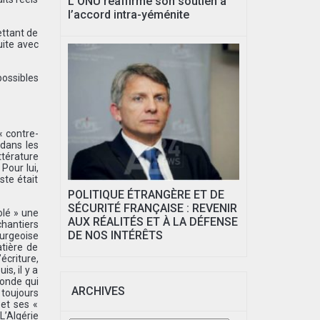
L’ONU réaffirme son soutien à
l’accord intra-yéménite
ettant de
uite avec
 possibles
« contre-
 dans les
ttérature
Pour lui,
ste était
POLITIQUE ÉTRANGÈRE ET DE
SÉCURITÉ FRANÇAISE : REVENIR
olé » une
AUX RÉALITÉS ET À LA DÉFENSE
hantiers
DE NOS INTÉRÊTS
ourgeoise
atière de
écriture,
is, il y a
monde qui
ARCHIVES
 toujours
 et ses «
’Algérie
Archives