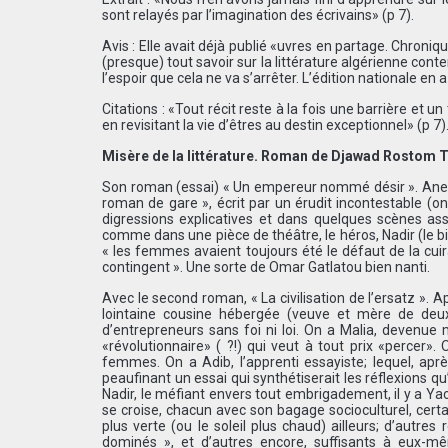
sont relayés par l’imagination des écrivains» (p 7).
Avis : Elle avait déjà publié «uvres en partage. Chron
(presque) tout savoir sur la littérature algérienne con
l’espoir que cela ne va s’arrêter. L’édition nationale en 
Citations : «Tout récit reste à la fois une barrière et un
en revisitant la vie d’êtres au destin exceptionnel» (p 7)
Misère de la littérature. Roman de Djawad Rostom To
Son roman (essai) « Un empereur nommé désir ». Anep E
roman de gare », écrit par un érudit incontestable (o
digressions explicatives et dans quelques scènes ass
comme dans une pièce de théâtre, le héros, Nadir (le 
« les femmes avaient toujours été le défaut de la cuira
contingent ». Une sorte de Omar Gatlatou bien nanti.
Avec le second roman, « La civilisation de l’ersatz ». A
lointaine cousine hébergée (veuve et mère de deux
d’entrepreneurs sans foi ni loi. On a Malia, devenue m
«révolutionnaire» ( ?!) qui veut à tout prix «percer»
femmes. On a Adib, l’apprenti essayiste; lequel, aprè
peaufinant un essai qui synthétiserait les réflexions qu’i
Nadir, le méfiant envers tout embrigadement, il y a Yacin
se croise, chacun avec son bagage socioculturel, certa
plus verte (ou le soleil plus chaud) ailleurs; d’autre
dominés », et d’autres encore, suffisants à eux-m