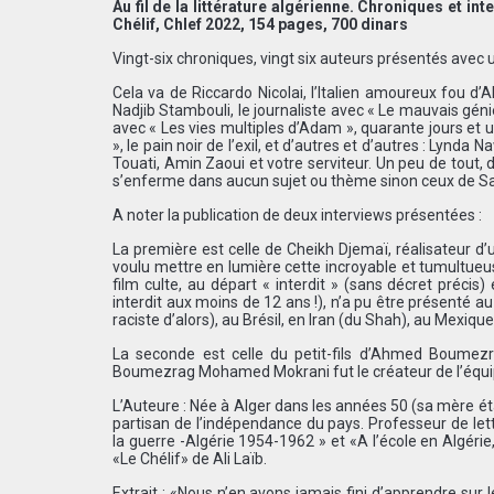
Au fil de la littérature algérienne. Chroniques et i
Chélif, Chlef 2022, 154 pages, 700 dinars
Vingt-six chroniques, vingt six auteurs présentés avec u
Cela va de Riccardo Nicolai, l’Italien amoureux fou d’A
Nadjib Stambouli, le journaliste avec « Le mauvais gén
avec « Les vies multiples d’Adam », quarante jours et u
», le pain noir de l’exil, et d’autres et d’autres : Ly
Touati, Amin Zaoui et votre serviteur. Un peu de tout, d
s’enferme dans aucun sujet ou thème sinon ceux de Sa S
A noter la publication de deux interviews présentées :
La première est celle de Cheikh Djemaï, réalisateur d’u
voulu mettre en lumière cette incroyable et tumultueu
film culte, au départ « interdit » (sans décret précis
interdit aux moins de 12 ans !), n’a pu être présenté au
raciste d’alors), au Brésil, en Iran (du Shah), au Mexique 
La seconde est celle du petit-fils d’Ahmed Boumez
Boumezrag Mohamed Mokrani fut le créateur de l’équipe
L’Auteure : Née à Alger dans les années 50 (sa mère ét
partisan de l’indépendance du pays. Professeur de lett
la guerre -Algérie 1954-1962 » et «A l’école en Algér
«Le Chélif» de Ali Laïb.
Extrait : «Nous n’en avons jamais fini d’apprendre sur 