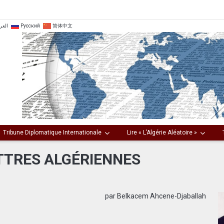
ربية
Русский
简体中文
Tribune Diplomatique Internationale
Lire « L’Algérie Aléatoire »
LETTRES ALGÉRIENNES
par Belkacem Ahcene-Djaballah