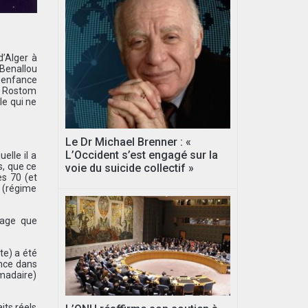
d’Alger à
 Benallou
n enfance
ad Rostom
le qui ne
Le Dr Michael Brenner : «
L’Occident s’est engagé sur la
elle il a
s, que ce
voie du suicide collectif »
es 70 (et
d (régime
sage que
te) a été
ance dans
omadaire)
its réels