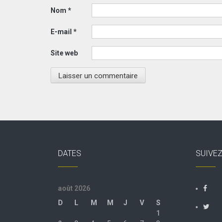
Nom
*
E-mail
*
Site web
DATES
SUIVE
août 2026
D
L
M
M
J
V
S
1