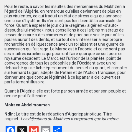
Pour le reste, à savoir les insultes des mercenaires du Makhzen à
l’égard de l’Algérie, on remarque qu’elles deviennent de plus en
plus virulentes, ce qui traduit un état de stress aigu qui annonce
une crise d’hystérie. Ils n’en sont pas loin, bientôt la camisole de
force. Quant à espérer le jour où le «régime» algérien «s’auto-
dissoudra lui-même», nous conseillons à ces larbins miséreux de
cesser de croire à des chimères et de prier pour voir le jour où les
poules auront des dents, et surtout de s’intéresser à leur propre
monarchie en déliquescence avec un roi absent et une guerre de
succession qui fait rage. Le Maroc est à l’agonie et ce ne sont pas
ses maîtres israéliens qui pourront faire quoi que ce soit pour ce
royaume décadent. Le Maroc est l’urinoir de la planète, point de
convergence de tous les pédophiles de l’Occident avec un roi
débauché qui se fiche éperdument du tiers et du quart, et compter
sur Bernard Lugan, adepte de Pétain et de l’Action française, pour
donner une quelconque légitimité à ce lupanar à ciel ouvert est
parfaitement illusoire.
Quant à l’Algérie, elle est forte par son armée et par son peuple et
rien ne peut l’atteindre.
Mohsen Abdelmoumen
Ndlr :
Le titre est de la rédaction d’Algeriepatriotique. Titre
originel :
Les déjections du Makhzen n’empestent que lui-même
Facebook
X
Gmail
Email
Partager