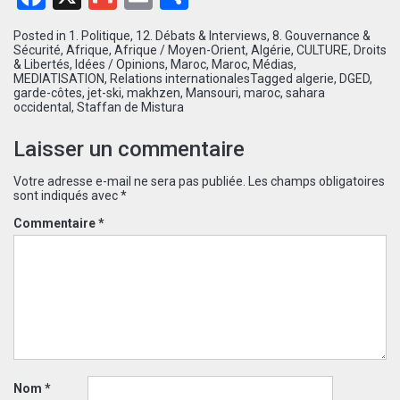
Posted in
1. Politique
,
12. Débats & Interviews
,
8. Gouvernance &
Sécurité
,
Afrique
,
Afrique / Moyen-Orient
,
Algérie
,
CULTURE
,
Droits
& Libertés
,
Idées / Opinions
,
Maroc
,
Maroc
,
Médias
,
MEDIATISATION
,
Relations internationales
Tagged
algerie
,
DGED
,
garde-côtes
,
jet-ski
,
makhzen
,
Mansouri
,
maroc
,
sahara
occidental
,
Staffan de Mistura
Laisser un commentaire
Votre adresse e-mail ne sera pas publiée.
Les champs obligatoires
sont indiqués avec
*
Commentaire
*
Nom
*