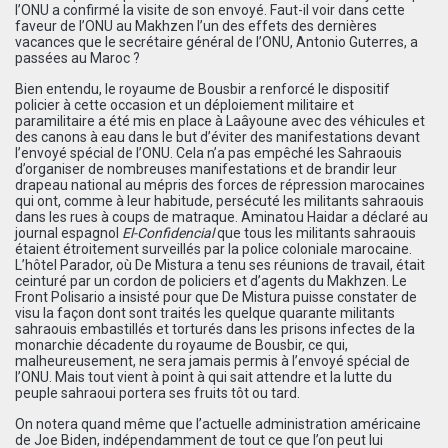
l’ONU a confirmé la visite de son envoyé. Faut-il voir dans cette
faveur de l’ONU au Makhzen l’un des effets des dernières
vacances que le secrétaire général de l’ONU, Antonio Guterres, a
passées au Maroc ?
Bien entendu, le royaume de Bousbir a renforcé le dispositif
policier à cette occasion et un déploiement militaire et
paramilitaire a été mis en place à Laâyoune avec des véhicules et
des canons à eau dans le but d’éviter des manifestations devant
l’envoyé spécial de l’ONU. Cela n’a pas empêché les Sahraouis
d’organiser de nombreuses manifestations et de brandir leur
drapeau national au mépris des forces de répression marocaines
qui ont, comme à leur habitude, persécuté les militants sahraouis
dans les rues à coups de matraque. Aminatou Haidar a déclaré au
journal espagnol
El-Confidencial
que tous les militants sahraouis
étaient étroitement surveillés par la police coloniale marocaine.
L’hôtel Parador, où De Mistura a tenu ses réunions de travail, était
ceinturé par un cordon de policiers et d’agents du Makhzen. Le
Front Polisario a insisté pour que De Mistura puisse constater de
visu la façon dont sont traités les quelque quarante militants
sahraouis embastillés et torturés dans les prisons infectes de la
monarchie décadente du royaume de Bousbir, ce qui,
malheureusement, ne sera jamais permis à l’envoyé spécial de
l’ONU. Mais tout vient à point à qui sait attendre et la lutte du
peuple sahraoui portera ses fruits tôt ou tard.
On notera quand même que l’actuelle administration américaine
de Joe Biden, indépendamment de tout ce que l’on peut lui