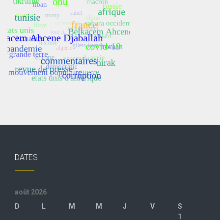
DATES
août 2026
D
L
M
M
J
V
S
1