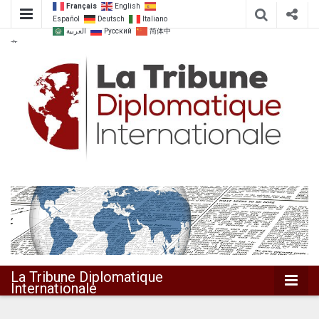
Français
English
Español
Deutsch
Italiano
العربية
Русский
简体中
文
Dialoguer pour agir ensemble
La Tribune
Diplomatique
Internationale
La Tribune Diplomatique
Internationale