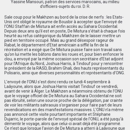
Yassine Mansouri, patron des services marocains, au milieu
d’officiers-sujets du roi. D. R.
Sale coup pour le Makhzen au bord de la crise de nerfs : les Etats-
Unis ont obligé le royaume de Bousbir à accepter que l’envoyé de
l’ONU Staffan de Mistura ait enfin accès au Sahara Occidental.
Depuis deux ans qu’il est en poste, De Mistura s’était à chaque fois
heurté au refus catégorique du Makhzen de le laisser mettre un
pied en territoire occupé. Mais au grand désespoir rageur de
Rabat, le département d’Etat américain a sifflé la fin de la
récréation et a exigé que De Mistura puisse faire son travail sans
qu’on lui mette les bâtons dans les roues et, pour bien enfoncer le
clou, a envoyé par la même occasion son secrétaire d’Etat adjoint
pour l’Afrique du Nord, Joshua Harris, à Tindouf pour y rencontrer
le président de la RASD, Brahim Ghali, des hauts représentants du
Polisario, ainsi que diverses personnalités et représentants d’ONG.
L’envoyé de l’ONU s’est donc rendu ce lundi 4 septembre à
Laâyoune, alors que Joshua Harris visitait Tindouf ce vendredi,
avant de venir à Alger. Le Makhzen a néanmoins obtenu de l’ONU
que le voyage officiel de De Mistura au Sahara Occidental ne soit
pas ébruité, selon une source proche de la délégation, par crainte
de voir les militants sahraouis s’organiser pour faire part de leurs
revendications en des manifestations massives. L’ONU n’a même
pas annoncé cette visite pourtant importante et Stéphane
Dujarric, le porte-parole de l’envoyé spécial de l’ONU, a été jusqu’à
démentir le voyage, alors que celui-ci avait déjà été programmé.
Ce n’est que lorsque l’avion de De Mistura a atterri à Laâyoune que