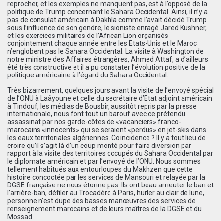
reprocher, et les exemples ne manquent pas, est à l’opposé de la
politique de Trump concernant le Sahara Occidental. Ainsi, il n’y a
pas de consulat américain à Dakhla comme l’avait décidé Trump
sous l’influence de son gendre, le sioniste enragé Jared Kushner,
et les exercices militaires de l’African Lion organisés
conjointement chaque année entre les Etats-Unis et le Maroc
n’englobent pas le Sahara Occidental. La visite à Washington de
notre ministre des Affaires étrangères, Ahmed Attaf, a d’ailleurs
été très constructive et il a pu constater l’évolution positive de la
politique américaine à l’égard du Sahara Occidental.
Très bizarrement, quelques jours avant la visite de l’envoyé spécial
de l’ONU à Laâyoune et celle du secrétaire d’Etat adjoint américain
à Tindouf, les médias de Bousbir, aussitôt repris par la presse
internationale, nous font tout un barouf avec ce prétendu
assassinat par nos garde-côtes de «vacanciers» franco-
marocains «innocents» qui se seraient «perdus» en jet-skis dans
les eaux territoriales algériennes. Coïncidence ? Il y a tout lieu de
croire qu’il s’agit là d’un coup monté pour faire diversion par
rapport à la visite des territoires occupés du Sahara Occidental par
le diplomate américain et par l’envoyé de l’ONU. Nous sommes
tellement habitués aux entourloupes du Makhzen que cette
histoire concoctée par les services de Mansouri et relayée par la
DGSE française ne nous étonne pas. Ils ont beau ameuter le ban et
l’arrière-ban, défiler au Trocadéro à Paris, hurler au clair de lune,
personne n’est dupe des basses manœuvres des services de
renseignement marocains et de leurs maîtres de la DGSE et du
Mossad.