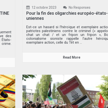
12 octobre 2023
No Responses
TINE
Pour la fin des oligarchies européo-états-
uniennes
Est-ce un hasard si l’héroïque et exemplaire acti
patriotes palestiniens contre le criminel (« appel
quement
chat un chat / et un fripon un fripon », Boi
ve des
colonialisme sioniste rappelle l’autre héroïq
 États-
exemplaire action, celle du Têt en ...
 crime.
Read More