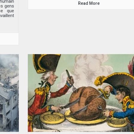
e humain
Read More
des gens
ce que
aillent