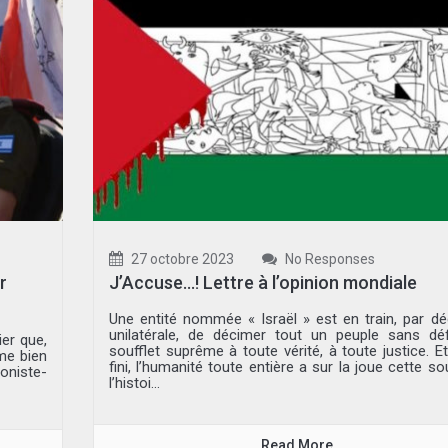
27 octobre 2023
No Responses
r
J’Accuse…! Lettre à l’opinion mondiale
Une entité nommée « Israël » est en train, par dé
unilatérale, de décimer tout un peuple sans dé
r que,
soufflet suprême à toute vérité, à toute justice. Et
me bien
fini, l’humanité toute entière a sur la joue cette sou
ioniste-
l’histoi...
Read More