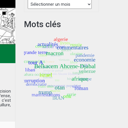
Mots clés
cision
fense,
 c’est
illure,