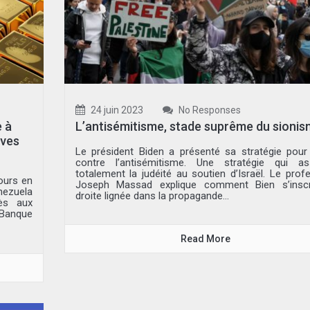
24 juin 2023
No Responses
e à
L’antisémitisme, stade suprême du sioni
rves
Le président Biden a présenté sa stratégie pour 
contre l’antisémitisme. Une stratégie qui ass
totalement la judéité au soutien d’Israël. Le prof
ours en
Joseph Massad explique comment Bien s’inscr
ezuela
droite lignée dans la propagande...
ès aux
 Banque
Read More