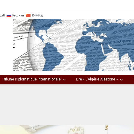
العر
Русский
简体中文
Tribune Diplomatique Internationale
Lire « L’Algérie Aléatoire »