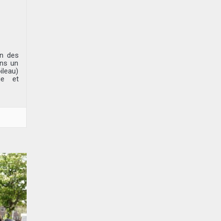
on des
ons un
leau)
ue et