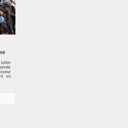
sme
lutter
imile
esseur
it en