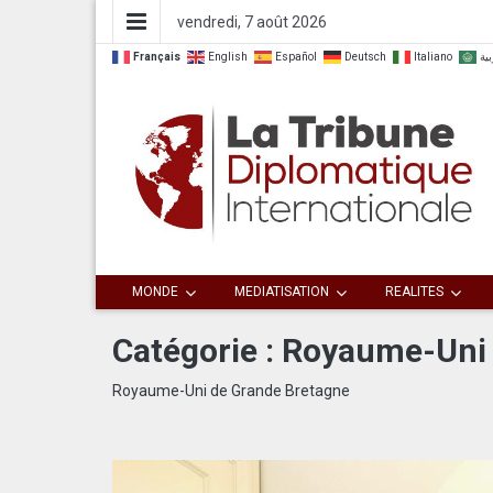
vendredi, 7 août 2026
Français
English
Español
Deutsch
Italiano
بية
Dialoguer pour agir ensemble
La Tribune
MONDE
MEDIATISATION
REALITES
Diplomatique
Catégorie :
Royaume-Uni
Internationale
Royaume-Uni de Grande Bretagne