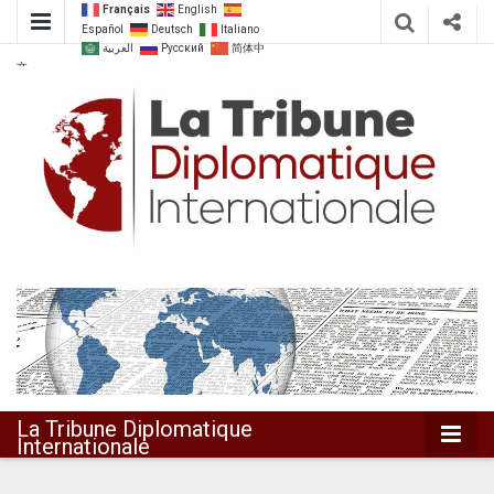
Français
English
Español
Deutsch
Italiano
العربية
Русский
简体中
文
Dialoguer pour agir ensemble
La Tribune
Diplomatique
Internationale
La Tribune Diplomatique
Internationale