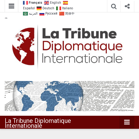
Français
English
Español
Deutsch
Italiano
العربية
Русский
简体中
文
Dialoguer pour agir ensemble
La Tribune
Diplomatique
Internationale
La Tribune Diplomatique
Internationale