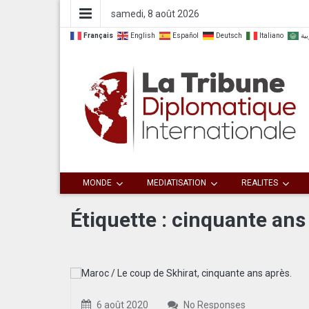
samedi, 8 août 2026
Français
English
Español
Deutsch
Italiano
بية
Dialoguer pour agir ensemble
La Tribune
MONDE
MEDIATISATION
REALITES
Diplomatique
Étiquette :
cinquante ans
Internationale
6 août 2020
No Responses