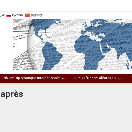
العر
Русский
简体中文
Tribune Diplomatique Internationale
Lire « L’Algérie Aléatoire »
 après