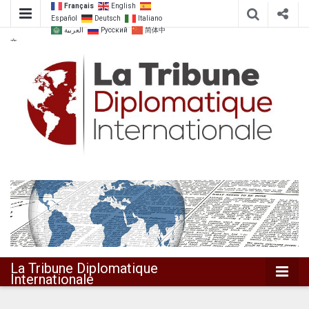
Français
English
Español
Deutsch
Italiano
العربية
Русский
简体中
文
Dialoguer pour agir ensemble
La Tribune
Diplomatique
Internationale
La Tribune Diplomatique
Internationale