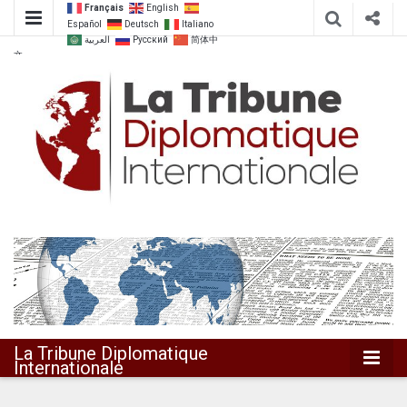
Français
English
Español
Deutsch
Italiano
العربية
Русский
简体中
文
Dialoguer pour agir ensemble
La Tribune
Diplomatique
Internationale
La Tribune Diplomatique
Internationale