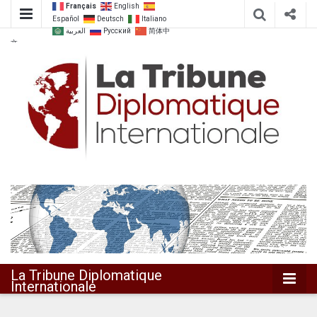
Français
English
Español
Deutsch
Italiano
العربية
Русский
简体中
文
Dialoguer pour agir ensemble
La Tribune
Diplomatique
Internationale
La Tribune Diplomatique
Internationale