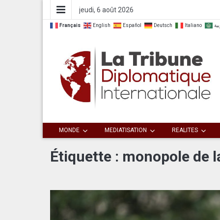
jeudi, 6 août 2026
Français
English
Español
Deutsch
Italiano
بية
Dialoguer pour agir ensemble
La Tribune
MONDE
MEDIATISATION
REALITES
Diplomatique
Étiquette :
monopole de la
Internationale