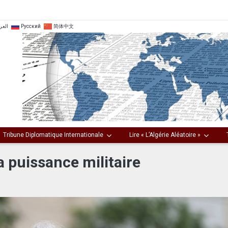
العر
Русский
简体中文
Tribune Diplomatique Internationale
Lire « L’Algérie Aléatoire »
 puissance militaire