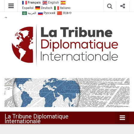
Français
English
Español
Deutsch
Italiano
العربية
Русский
简体中
文
Dialoguer pour agir ensemble
La Tribune
Diplomatique
Internationale
La Tribune Diplomatique
Internationale