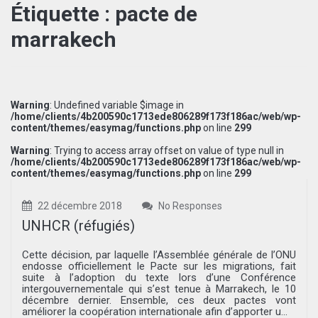
Étiquette :
pacte de
marrakech
Warning
: Undefined variable $image in
/home/clients/4b200590c1713ede806289f173f186ac/web/wp-
content/themes/easymag/functions.php
on line
299
Warning
: Trying to access array offset on value of type null in
/home/clients/4b200590c1713ede806289f173f186ac/web/wp-
content/themes/easymag/functions.php
on line
299
22 décembre 2018
No Responses
UNHCR (réfugiés)
Cette décision, par laquelle l’Assemblée générale de l’ONU
endosse officiellement le Pacte sur les migrations, fait
suite à l’adoption du texte lors d’une Conférence
intergouvernementale qui s’est tenue à Marrakech, le 10
décembre dernier. Ensemble, ces deux pactes vont
améliorer la coopération internationale afin d’apporter u...