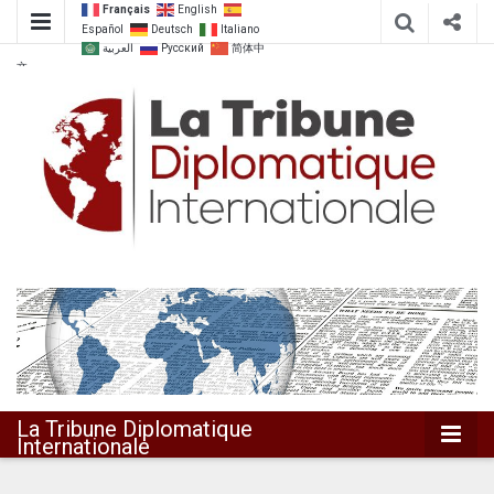
Français
English
Español
Deutsch
Italiano
العربية
Русский
简体中
文
Dialoguer pour agir ensemble
La Tribune
Diplomatique
Internationale
La Tribune Diplomatique
Internationale