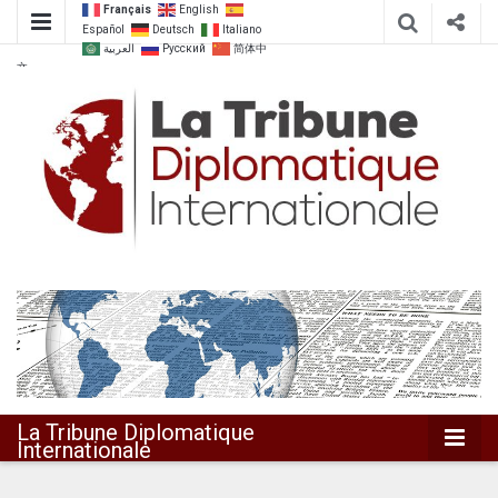
Français
English
Español
Deutsch
Italiano
العربية
Русский
简体中
文
Dialoguer pour agir ensemble
La Tribune
Diplomatique
Internationale
La Tribune Diplomatique
Internationale