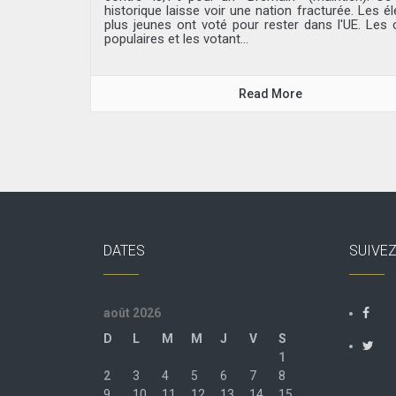
historique laisse voir une nation fracturée. Les é
plus jeunes ont voté pour rester dans l'UE. Les 
populaires et les votant...
Read More
DATES
SUIVE
août 2026
D
L
M
M
J
V
S
1
2
3
4
5
6
7
8
9
10
11
12
13
14
15