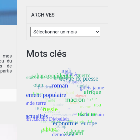
ARCHIVES
Archives
Mots clés
de mes
 ou du
es de
artis