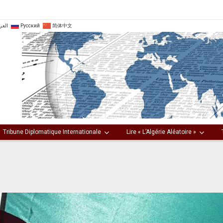
العر
Русский
简体中文
Tribune Diplomatique Internationale
Lire « L’Algérie Aléatoire »