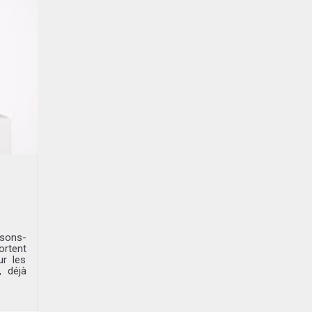
ssons-
ortent
r les
, déjà