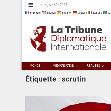
jeudi, 6 août 2026
Français
English
Español
Deutsch
Italiano
بية
Dialoguer pour agir ensemble
La Tribune
MONDE
MEDIATISATION
REALITES
Diplomatique
Étiquette :
scrutin
Internationale