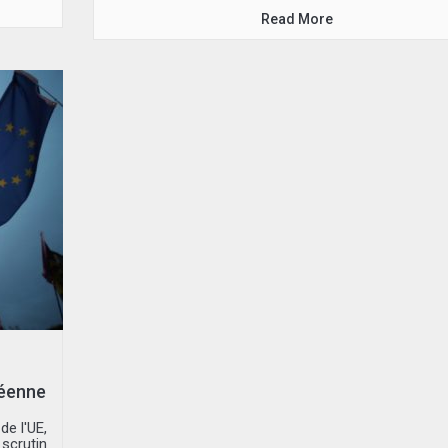
Read More
péenne
de l'UE,
scrutin