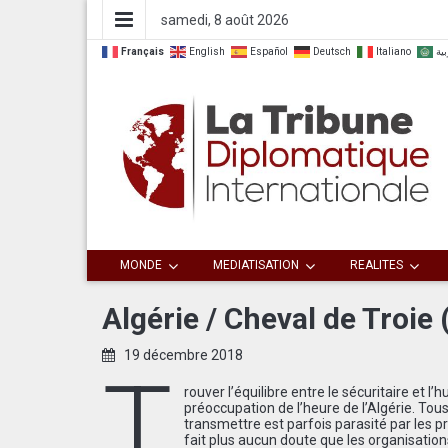
samedi, 8 août 2026
Français
English
Español
Deutsch
Italiano
بية
Dialoguer pour agir ensemble
La Tribune
MONDE
MEDIATISATION
REALITES
Diplomatique
Algérie / Cheval de Troie
Internationale
19 décembre 2018
T
rouver l’équilibre entre le sécuritaire et 
préoccupation de l’heure de l’Algérie. Tou
transmettre est parfois parasité par les p
fait plus aucun doute que les organisation