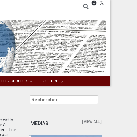
Facebook
X
TELEVIDEOCLUB
CULTURE
Rechercher :
 est la
[ VIEW ALL ]
MEDIAS
e à
rs. Il ne
e par