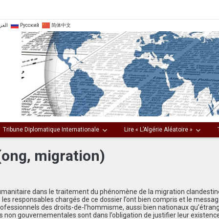
العر
Русский
简体中文
Tribune Diplomatique Internationale
Lire « L’Algérie Aléatoire »
 (ong, migration)
l’humanitaire dans le traitement du phénomène de la migration clandestine
s les responsables chargés de ce dossier l’ont bien compris et le messag
rofessionnels des droits-de-l’hommisme, aussi bien nationaux qu’étrange
s non gouvernementales sont dans l’obligation de justifier leur existenc