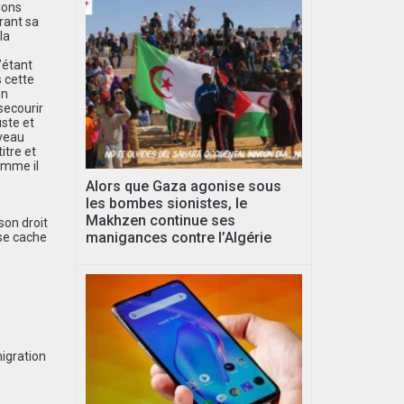
ions
érant sa
la
’étant
s cette
on
secourir
uste et
uveau
itre et
comme il
Alors que Gaza agonise sous
les bombes sionistes, le
Makhzen continue ses
son droit
manigances contre l’Algérie
 se cache
igration