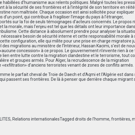
e habillées d’humanisme aux relents politiques. Malgré toutes les press
t à la sécurité de ses frontières et à l’intégrité de son territoire en réit
ine non maîtrisée. Chaque occasion est ainsi sollicitée pour expliquer 
us d’un point, qui contribue à fragiliser l’image du pays à l’étranger,
portés sur la foi de seuls témoignages d’acteurs concernés. Le propos n
t la morale, mais l’enjeu est tel que les détails ont leur importance dan
ambulisme. Cette distance à absolument prendre pour analyser la situati
e nécessaire besoin de sécurité interne et cette responsabilité morale à 
cette configuration, elle qui milite pour une prise en charge migratoire j
l des migrations au ministère de l’Intérieur, Hassan Kacimi, s’est de no
a «aucune concession» à ce propos. Le gouvernement n’invente rien à ce t
 lien entre lutte contre la migration clandestine et le terrorisme, tout 
alière et groupes armés. Pour Alger, la recrudescence de la migration
 «exfiltration» d’anciens terroristes venant de zones de conflits armés.
me le parfait cheval de Troie de Daech et d’Aqmi et l’Algérie est dans 
 qui passent ses frontières. De là à penser que derrière chaque migrant
LITES
,
Relations internationales
Tagged
droits de l'homme
,
frontières
,
m