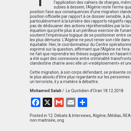
l’application des cahiers de charges, mêm
subies à dessein, l’Algérie reste ferme quan
position face aux conséquences d’une migration clandest
position officielle par rapport à ce dossier sensible, à pl
particulièrement à la lumière des rapports négatifs rap
pas de dédouaner des actions répréhensibles par la loi e
équation qui prête plus à un périlleux exercice de fun
soutient l’impérieuse logique de se positionner entre c
les plus démunis. L’Algérie ne peut renier son rôle dans 
équitable. Hier, le coordonnateur du Centre opérationne
exprimé sur la question, affirmant que l’Algérie ne fer
ne fait que reprendre les thèses suggérées en faisant le
a été sujet des connexions entre criminalité transfront
clandestine charrie avec elle un «redéploiement» et une
Cette migration, à son corps défendant, se présente com
le plus absolu d’être plus regardante sur les personnes
un terroriste, il y a matière à débattre.
Mohamed Salah
/
Le Quotidien d’Oran 18.12.2018
Facebook
X
Gmail
Email
Partager
Posted in
12. Débats & Interviews
,
Algérie
,
Médias
,
REA
non maitrisée
,
ong