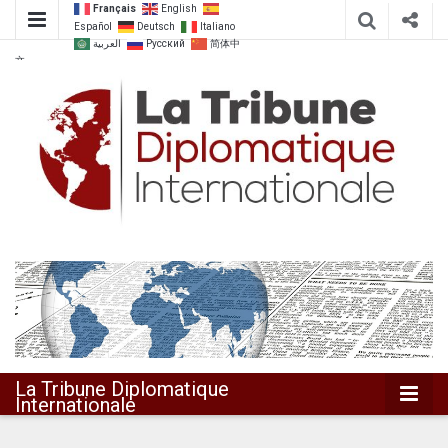
Français
English
Español
Deutsch
Italiano
العربية
Русский
简体中
文
Dialoguer pour agir ensemble
La Tribune
Diplomatique
Internationale
La Tribune Diplomatique
Internationale