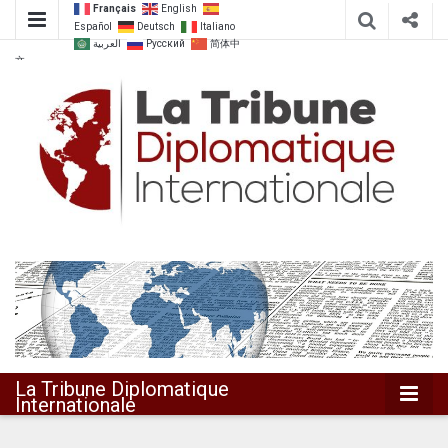
Français
English
Español
Deutsch
Italiano
العربية
Русский
简体中
文
Dialoguer pour agir ensemble
La Tribune
Diplomatique
Internationale
La Tribune Diplomatique
Internationale