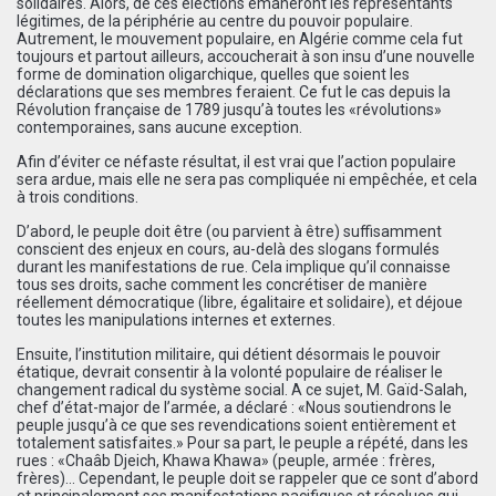
solidaires. Alors, de ces élections émaneront les représentants
légitimes, de la périphérie au centre du pouvoir populaire.
Autrement, le mouvement populaire, en Algérie comme cela fut
toujours et partout ailleurs, accoucherait à son insu d’une nouvelle
forme de domination oligarchique, quelles que soient les
déclarations que ses membres feraient. Ce fut le cas depuis la
Révolution française de 1789 jusqu’à toutes les «révolutions»
contemporaines, sans aucune exception.
Afin d’éviter ce néfaste résultat, il est vrai que l’action populaire
sera ardue, mais elle ne sera pas compliquée ni empêchée, et cela
à trois conditions.
D’abord, le peuple doit être (ou parvient à être) suffisamment
conscient des enjeux en cours, au-delà des slogans formulés
durant les manifestations de rue. Cela implique qu’il connaisse
tous ses droits, sache comment les concrétiser de manière
réellement démocratique (libre, égalitaire et solidaire), et déjoue
toutes les manipulations internes et externes.
Ensuite, l’institution militaire, qui détient désormais le pouvoir
étatique, devrait consentir à la volonté populaire de réaliser le
changement radical du système social. A ce sujet, M. Gaïd-Salah,
chef d’état-major de l’armée, a déclaré : «Nous soutiendrons le
peuple jusqu’à ce que ses revendications soient entièrement et
totalement satisfaites.» Pour sa part, le peuple a répété, dans les
rues : «Chaâb Djeich, Khawa Khawa» (peuple, armée : frères,
frères)… Cependant, le peuple doit se rappeler que ce sont d’abord
et principalement ses manifestations pacifiques et résolues qui