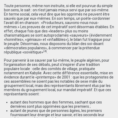
Toute personne, même non instruite, si elle est pourvue du simple
bon sens, le sait : on n’est jamais mieux servi que par soi-même.
En terme social, cela veut dire que les opprimés ne peuvent être
sauvés que par eux-mêmes. En son temps, un poète-cordonnier
l’avait dit en chanson : «Producteurs, sauvons-nous nous-
mêmes.» Les preuves de cet impératif sont désormais établies. En
effet, chaque fois que des «leaders» plus ou moins
charismatiques se sont autoproclamés «sauveurs» (évidemment
«honnêtes», «géniaux» et «infaillibles»), le bilan fut tragique pour
le peuple. Désormais, nous disposons du bilan des soi-disant
«démocraties populaires», à commencer par la prétendue
(4)
république «soviétique»
.
Pour parvenir à se sauver par lui-même, le peuple algérien, pour
l’organisation de ses débats, peut s’inspirer d’une tradition
populaire locale : celle des comités de village, pratiquée
notamment en Kabylie. Avec cette différence essentielle, mise en
évidence durant le «printemps» de 2001 : que les protagonistes de
ces assemblées ne soient pas les notables de sexe mâle du
groupement local, mais des représentants librement élus par les
membres du groupement local, sur mandat impératif. Et que ces
représentants soient :
autant des hommes que des femmes, sachant que ces
dernières sont plus opprimées que les premiers ;
autant de jeunes que de personnes âgées, les premiers
fournissant leur énergie et leur savoir, et les seconds leur