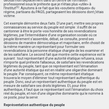
décida mon déplacement dans un centre de formation
professionnel sous le prétexte que je n’étais plus «utile» à
(5)
l’Institut
. Ajoutons à ce fait que les «soutiens critiques» du
régime, partisans du PAGS, partageaient les décisions dont j’étais
victime.
Cet exemple démontre deux faits. D’une part, mettre ses propres
connaissances au service du peuple est simple : il suffit de se
cantonner à être le porte-voix honnête de ses revendications
légitimes, par l’intermédiaire d’une organisation sociale où ce
peuple librement s’assemble, débat, se consulte, prend ses
décisions de manière démocratique et majoritaire, enfin choisit de
la même manière un représentant pour formuler ses
revendications à la personne étatique chargée de les examiner et
de les satisfaire. Le second fait que montre cette expérience est le
suivant : tout représentant d’une autorité étatique refusera, sous
n’importe quel prétexte fallacieux, de satisfaire les revendications
légitimes du peuple, tant que ce représentant est l’émanation
d’une autorité étatique qui est en réalité une oligarchie dominant
le peuple. Par conséquent, ce même représentant étatique
trouvera le moyen d’éliminer tout représentant authentique du
peuple. Donc, seul un représentant authentique du peuple est en
mesure de satisfaire ses droits légitimes. Et, pour être
authentique, il faut que ce représentant soit l’émanation du choix
réel du peuple, et non d’une oligarchie dominante qui le nomme à
ce poste, pour la servir.
Représentation authentique du peuple