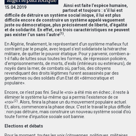
Ainsi est faite l’espèce humaine,
15.04.2019
partout et toujours : s’il lui est
difficile de détruire un système social inique, il lui est plus
difficile encore de construire un système appelé vaguement
juste ou démocratique, plus précisément de liberté, d’égalité
et de solidarité. En effet, ces trois caractéristiques ne peuvent
(1)
pas exister l’un sans l’autre
.
En Algérie, finalement, le représentant d’un système mafieux fut
contraint par le peuple, avec lequel s’est solidarisée la hiérarchie
militaire, de quitter le pouvoir étatique. Pour y parvenir, combien a-
t-il fallu de luttes sous toutes les formes, de répression policière,
d’emprisonnements, de morts, d’exils (intérieurs ou extérieurs), de
noyés dans la mer, de combats où, parfois, des citoyens
revendiquant des droits légitimes furent assassinés par des
gendarmes ou des soldats d’un Etat dit «démocratique et
populaire».
Encore, ce n’est pas fini. Seul le «roi» a été mis en échec ; il reste à
éliminer le système lui-même qui a permis l’existence de ce
(2)
«roi»
. Alors, finira la phase un du mouvement populaire actuel.
Et, alors, commencera la phase deux. C’est le travail le plus difficile
: non pas détruire, mais construire un nouveau système social d’où
toute forme d’injustice sociale soit bannie.
Elections et débats
Pour le moment, toutes les voix (citoyennes, politiques, militaires,