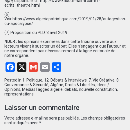
tigre
, disponible ici :
http://www.kadour-naimi.com/f-
ecrits_theatre.html
(6)
Voir
https://www.algeriepatriotique.com/2019/01/28/autogestion-
ou-apocalypse/
(7) Proposition du PLD, 3 avril 2019.
NDLR :
les opinions exprimées dans cette tribune ouverte aux
lecteurs visent à susciter un débat. Elles n’engagent que l’auteur et
ne correspondent pas nécessairement à la ligne éditoriale de
notre organe.
Facebook
X
Gmail
Email
Partager
Posted in
1. Politique
,
12. Débats & Interviews
,
7. Vie Créative
,
8.
Gouvernance & Sécurité
,
Algérie
,
Droits & Libertés
,
Idées /
Opinions
,
Médias
Tagged
algerie
,
debats
,
nouvelle constitution
,
representations
Laisser un commentaire
Votre adresse e-mail ne sera pas publiée.
Les champs obligatoires
sont indiqués avec
*