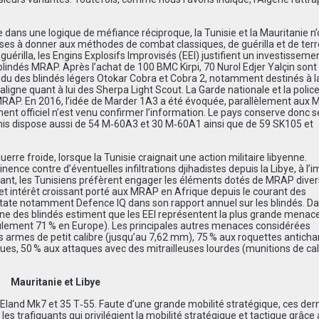
e dans une logique de méfiance réciproque, la Tunisie et la Mauritanie n
nses à donner aux méthodes de combat classiques, de guérilla et de terr
érilla, les Engins Explosifs Improvisés (EEI) justifient un investisseme
lindés MRAP. Après l’achat de 100 BMC Kirpi, 70 Nurol Edjer Yalçin sont
ndu des blindés légers Otokar Cobra et Cobra 2, notamment destinés à l
igne quant à lui des Sherpa Light Scout. La Garde nationale et la polic
MRAP. En 2016, l’idée de Marder 1A3 a été évoquée, parallèlement aux 
ent officiel n’est venu confirmer l’information. Le pays conserve donc s
nis dispose aussi de 54 M‑60A3 et 30 M‑60A1 ainsi que de 59 SK105 et
erre froide, lorsque la Tunisie craignait une action militaire libyenne.
tinence contre d’éventuelles infiltrations djihadistes depuis la Libye, à l’
nt, les Tunisiens préfèrent engager les éléments dotés de MRAP divers
et intérêt croissant porté aux MRAP en Afrique depuis le courant des
state notamment Defence IQ dans son rapport annuel sur les blindés. D
aine des blindés estiment que les EEI représentent la plus grande menac
ulement 71 % en Europe). Les principales autres menaces considérées
es armes de petit calibre (jusqu’au 7,62 mm), 75 % aux roquettes antich
iques, 50 % aux attaques avec des mitrailleuses lourdes (munitions de cal
Mauritanie et Libye
0 Eland Mk7 et 35 T‑55. Faute d’une grande mobilité stratégique, ces der
 les trafiquants qui privilégient la mobilité stratégique et tactique grâce 