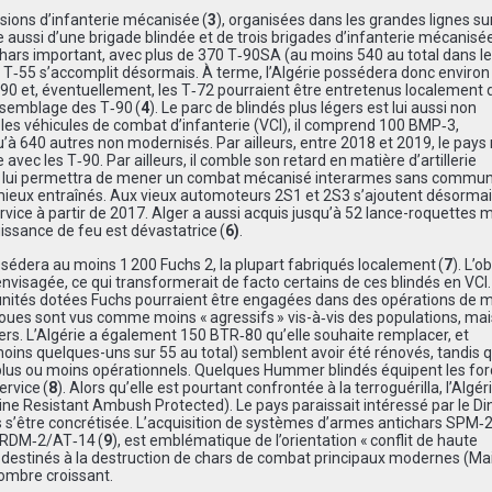
isions d’infanterie mécanisée (
3
), organisées dans les grandes lignes su
 aussi d’une brigade blindée et de trois brigades d’infanterie mécanisé
rs important, avec plus de 370 T‑90SA (au moins 540 au total dans le
T‑55 s’accomplit désormais. À terme, l’Algérie possédera donc environ
0 et, éventuellement, les T‑72 pourraient être entretenus localement
assemblage des T‑90 (
4
). Le parc de blindés plus légers est lui aussi non
 les véhicules de combat d’infanterie (VCI), il comprend 100 BMP‑3,
640 autres non modernisés. Par ailleurs, entre 2018 et 2019, le pays
ec les T‑90. Par ailleurs, il comble son retard en matière d’artillerie
T, lui permettra de mener un combat mécanisé interarmes sans commu
mieux entraînés. Aux vieux automoteurs 2S1 et 2S3 s’ajoutent désorma
ervice à partir de 2017. Alger a aussi acquis jusqu’à 52 lance-roquettes m
ssance de feu est dévastatrice (
6)
.
ossédera au moins 1 200 Fuchs 2, la plupart fabriqués localement (
7
). L’o
envisagée, ce qui transformerait de facto certains de ces blindés en VCI.
s unités dotées Fuchs pourraient être engagées dans des opérations de 
à roues sont vus comme moins « agressifs » vis-à‑vis des populations, mai
ers. L’Algérie a également 150 BTR‑80 qu’elle souhaite remplacer, et
ins quelques-uns sur 55 au total) semblent avoir été rénovés, tandis 
lus ou moins opérationnels. Quelques Hummer blindés équipent les fo
rvice (
8
). Alors qu’elle est pourtant confrontée à la terroguérilla, l’Algér
ne Resistant Ambush Protected). Le pays paraissait intéressé par le Di
s s’être concrétisée. L’acquisition de systèmes d’armes antichars SPM‑
BRDM‑2/AT‑14 (
9
), est emblématique de l’orientation « conflit de haute
nt destinés à la destruction de chars de combat principaux modernes (Ma
nombre croissant.