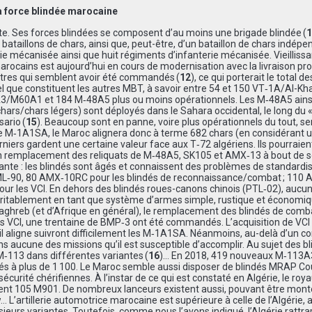
a force blindée marocaine
reste. Ses forces blindées se composent d’au moins une brigade blindée (
1
 bataillons de chars, ainsi que, peut-être, d’un bataillon de chars indépe
ie mécanisée ainsi que huit régiments d’infanterie mécanisée. Vieillissan
arocains est aujourd’hui en cours de modernisation avec la livraison pr
tres qui semblent avoir été commandés (
12
), ce qui porterait le total de
 que constituent les autres MBT, à savoir entre 54 et 150 VT‑1A/Al-Khal
3/M60A1 et 184 M‑48A5 plus ou moins opérationnels. Les M‑48A5 ains
s/chars légers) sont déployés dans le Sahara occidental, le long du 
sario (
15
). Beaucoup sont en panne, voire plus opérationnels du tout, se
M‑1A1SA, le Maroc alignera donc à terme 682 chars (en considérant un
iers gardent une certaine valeur face aux T‑72 algériens. Ils pourraien
en remplacement des reliquats de M‑48A5, SK105 et AMX‑13 à bout de so
llante : les blindés sont âgés et connaissent des problèmes de standardis
AML‑90, 80 AMX‑10RC pour les blindés de reconnaissance/combat ; 110 A
our les VCI. En dehors des blindés roues-canons chinois (PTL‑02), aucu
ritablement en tant que système d’armes simple, rustique et économiq
ghreb (et d’Afrique en général), le remplacement des blindés de comb
s VCI, une trentaine de BMP‑3 ont été commandés. L’acquisition de VCI
l aligne suivront difficilement les M‑1A1SA. Néanmoins, au-delà d’un c
ns aucune des missions qu’il est susceptible d’accomplir. Au sujet des b
M‑113 dans différentes variantes (
16
)… En 2018, 419 nouveaux M‑113A
lindés à plus de 1 100. Le Maroc semble aussi disposer de blindés MRAP C
 sécurité chérifiennes. À l’instar de ce qui est constaté en Algérie, le ro
nt 105 M901. De nombreux lanceurs existent aussi, pouvant être mont
L’artillerie automotrice marocaine est supérieure à celle de l’Algérie, 
rs variantes. Toutefois, comme nous l’avons indiqué, l’Algérie rattra