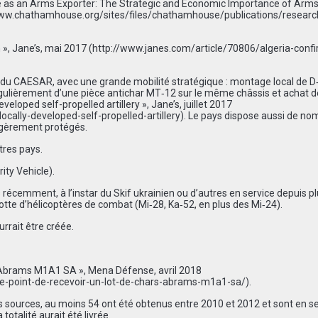
Role as an Arms Exporter: The Strategic and Economic Importance of Arm
www.chathamhouse.org/sites/files/chathamhouse/publications/resear
 », Jane’s, mai 2017 (
http://www.janes.com/article/70806/algeria-conf
du CAESAR, avec une grande mobilité stratégique : montage local de D
ulièrement d’une pièce antichar MT‑12 sur le même châssis et achat d
veloped self-propelled artillery », Jane’s, juillet 2017
ocally-developed-self-propelled-artillery
). Le pays dispose aussi de n
légèrement protégés.
tres pays.
ity Vehicle).
récemment, à l’instar du Skif ukrainien ou d’autres en service depuis p
tte d’hélicoptères de combat (Mi‑28, Ka‑52, en plus des Mi‑24).
rrait être créée.
rs Abrams M1A1 SA », Mena Défense, avril 2018
e-point-de-recevoir-un-lot-de-chars-abrams-m1a1-sa/
).
les sources, au moins 54 ont été obtenus entre 2010 et 2012 et sont en s
totalité aurait été livrée.