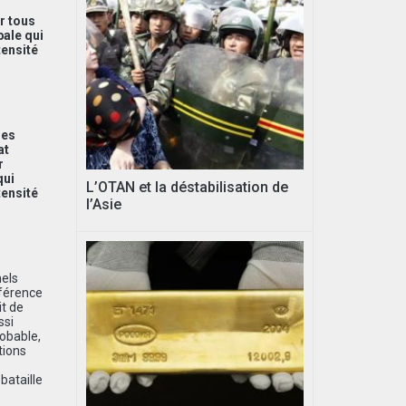
r tous
bale qui
tensité
les
at
r
qui
L’OTAN et la déstabilisation de
tensité
l’Asie
nels
éférence
it de
ssi
robable,
tions
bataille