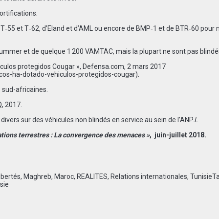
rtifications.
es T‑55 et T‑62, d’Eland et d’AML ou encore de BMP‑1 et de BTR‑60 pour n
 Hummer et de quelque 1 200 VAMTAC, mais la plupart ne sont pas blindé
hiculos protegidos Cougar », Defensa.com, 2 mars 2017
cos-ha-dotado-vehiculos-protegidos-cougar
).
 sud-africaines.
, 2017.
divers sur des véhicules non blindés en service au sein de l’ANP.
L
tions terrestres : La convergence des menaces »
, juin-juillet 2018.
ibertés
,
Maghreb
,
Maroc
,
REALITES
,
Relations internationales
,
Tunisie
T
sie