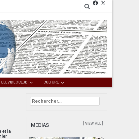
Facebook
X
TELEVIDEOCLUB
CULTURE
Rechercher :
[ VIEW ALL ]
MEDIAS
 et la
mier