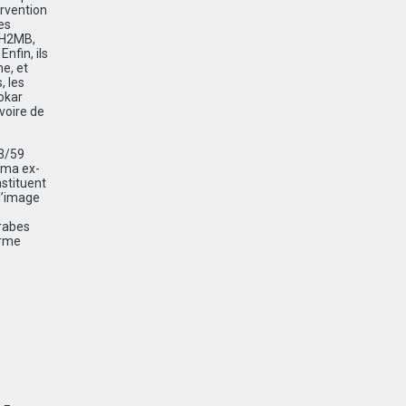
ervention
es
(H2MB,
nfin, ils
e, et
, les
okar
voire de
53/59
uma ex-
nstituent
 l’image
arabes
arme