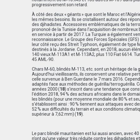
progressivement son retard.
À côté des deux « géants » que sont le Maroc et l’Algéri
les mêmes besoins. Ils se cristallisent autour des répo
des djihadistes. Accessoires emblématiques de la terrogu
prononcé de la Tunisie dans l’acquisition de nombreux b
en service à partir de 2017. La Turquie a également ve
reconnaissance. Le Groupe des Forces Spéciales (GFS) al
leur côté reçu des Streit Typhoon, également de type 
destinés à la Jordanie. Cependant, en 2018, aucun élém
140 vieux M‑113A1 et M‑113A2, plus 110 Fiat 6614. Tu
45 AML‑90.
Chars M‑60, blindés M‑113, etc. sont un héritage de la gu
Aujourd’hui vieillissants, ils conservent une relative per
celle survenue à Ben Guerdane le 7 mars 2016. Cependa
adaptés face aux méthodes de guérilla/terroguérilla. C
années 2000 (
18
) s’inscrit dans une tendance que con
l’édition 2018, 94 % des acteurs africains dans le dom
les blindés (pour une moyenne mondiale de 80 % et se
s’établissent ainsi : 90 % tiennent aux attaques avec d
52 % aux difficultés du terrain et aux conditions climat
supérieur à 7,62 mm) (
19
).
Le parc blindé mauritanien est lui aussi ancien, avec 4
n’ont qu’une valeur très réduite contre les djihadistes et