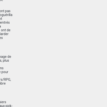
’ont pas
oguérilla
nt
 entrés
a
e ont de
Marder
es
image de
, plus
ans
e pour
ars/RPG,
ibre
niers
aux pick-