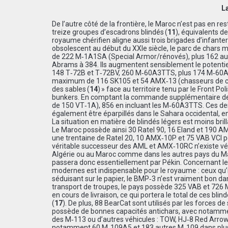
L
De l’autre côté de la frontière, le Maroc n’est pas en 
treize groupes d’escadrons blindés (
11
), équivalents de
royaume chérifien aligne aussi trois brigades d’infanter
obsolescent au début du XXIe siècle, le parc de chars m
de 222 M‑1A1SA (Special Armor/rénovés), plus 162 au
Abrams à 384. Ils augmentent sensiblement le potentiel
148 T‑72B et T‑72BV, 260 M‑60A3TTS, plus 174 M‑60A
maximum de 116 SK105 et 54 AMX‑13 (chasseurs de char
des sables (
14
) » face au territoire tenu par le Front Poli
bunkers. En comptant la commande supplémentaire de 
de 150 VT‑1A), 856 en incluant les M‑60A3TTS. Ces dern
également être éparpillés dans le Sahara occidental, 
La situation en matière de blindés légers est moins bri
Le Maroc possède ainsi 30 Ratel 90, 16 Eland et 190 
une trentaine de Ratel 20, 10 AMX‑10P et 75 VAB VCI p
véritable successeur des AML et AMX‑10RC n’existe vé
Algérie ou au Maroc comme dans les autres pays du Ma
passera donc essentiellement par Pékin. Concernant le
modernes est indispensable pour le royaume : ceux qu’i
séduisant sur le papier, le BMP‑3 n’est vraiment bon da
transport de troupes, le pays possède 325 VAB et 726 
en cours de livraison, ce qui portera le total de ces b
(
17
). De plus, 88 BearCat sont utilisés par les forces de
possède de bonnes capacités antichars, avec notamme
des M‑113 ou d’autres véhicules : TOW, HJ‑8 Red Arrow… 
notamment 60 M‑109A5 et 183 autres M‑109 dans plusieu