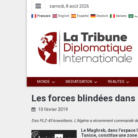
samedi, 8 août 2026
Français
English
Español
Deutsch
Italiano
بية
Dialoguer pour agir ensemble
La Tribune
MONDE
MEDIATISATION
REALITES
Diplomatique
Les forces blindées dans
Internationale
10 février 2019
Des PLZ-45 koweïtiens. L’Algérie a récemment commandé des
Le Maghreb, dans l’espace le
Tunisie, constitue une zone 