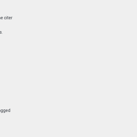
e citer
s.
agged