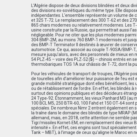
L’Algérie dispose de deux divisions blindées et deux div
des divisions ex-soviétiques du même type. Elle dispose
indépendantes. L’ensemble représente un volume de cha
et 325 T‑72. Le remplacement des 300 T‑62 et des 270 
865 chars modernes ou relativement modernes. Les T‑9
usine construite par la Russie, qui permettrait aussi l’
négligeable. Pour ne citer que les plus modernes parmi
304 BMP‑2M, au moins 760 BMP‑1 modernisés et jusqu’à 
des BMP‑T Terminator II destinés à œuvrer de conserve av
automotrice. Ce qui, associé au couple T‑90SA/BMP‑
mesure jusqu’alors, avec des personnels de mieux en 
54 PLZ‑45 – voire des PLZ‑52 (
5
) – chinois entrés en s
thermobariques TOS 1A sur châssis de T‑72, dont la pui
Pour les véhicules de transport de troupes, l’Algérie p
de tourelles afin d’améliorer leur puissance de feu est 
grande mobilité stratégique dont elles bénéficient, le
ou de rétablissement de l’ordre. En effet, les blindés 
surtout des opinions publiques et des décideurs étrang
24 Type‑92. Étonnamment, les vieux Panhard M3 (au mo
100 BCL M5, 250 BTR‑60, 100 Fahd et 150 OT‑64 sont p
spéciales. De nombreux Nimr 2 entrent également en se
la traîne dans le domaine des blindés de type MRAP (Mi
allemand, mais, en 2018, cette attention ne semble pa
Tigr/missiles Kornet‑EM, en remplacement des vieux 
intensité ». En effet, ces engins sont tout spécialeme
Tank – MBT), à l’image de ceux qu’aligne le Maroc en 