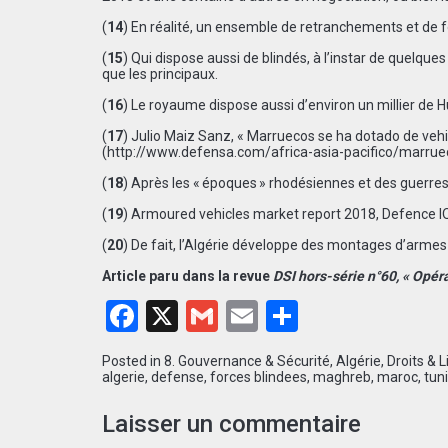
(
14
) En réalité, un ensemble de retranchements et de fo
(
15
) Qui dispose aussi de blindés, à l’instar de quelqu
que les principaux.
(
16
) Le royaume dispose aussi d’environ un millier de
(
17
) Julio Maiz Sanz, « Marruecos se ha dotado de ve
(
http://www.defensa.com/africa-asia-pacifico/marrue
(
18
) Après les « époques » rhodésiennes et des guerres
(
19
) Armoured vehicles market report 2018, Defence IQ
(
20
) De fait, l’Algérie développe des montages d’armes 
Article paru dans la revue
DSI hors-série n°60, «
Opéra
Facebook
X
Gmail
Email
Partager
Posted in
8. Gouvernance & Sécurité
,
Algérie
,
Droits & L
algerie
,
defense
,
forces blindees
,
maghreb
,
maroc
,
tuni
Laisser un commentaire