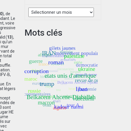
Archives
0
), de
ndant. Le
t, voire
ogressive
Mots clés
s
id (
13
),
i qu’un
« mur
rvant de
 total
t
uffle.
ation.
IFV‑B,
n
ue. En
at légers
oncept
lindés de
3 sont
ougar HE
yaume
és sur
avec
pe