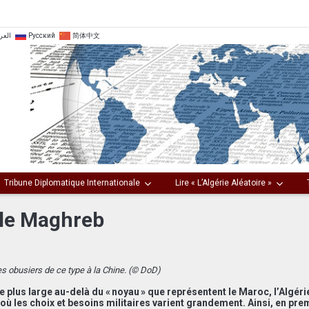
العر
Русский
简体中文
Tribune Diplomatique Internationale
Lire « L’Algérie Aléatoire »
 le Maghreb
 obusiers de ce type à la Chine. (© DoD)
 plus large au-delà du « noyau » que représentent le Maroc, l’Algérie
où les choix et besoins militaires varient grandement. Ainsi, en pre