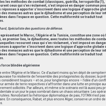
utes les méthodes de combat (classiques, guérilla, terroguérilla (1),
ourent ceux qui s’en réclament, s’est imposé en danger commun pou
es réponses à apporter s’inscrivent dans une logique d’approche glo
ste des menaces autres que le djihadisme et une perception de leur in
ènes dans l’espace en question. Cette multiformité se traduit tout
es.
ard, Spécialiste des questions de défense.
représentent le Maroc, l’Algérie et la Tunisie, constitue une zone où 
i, en premier lieu, le djihadisme, avec toutes les méthodes de comb
) auxquelles recourent ceux qui s’en réclament, s’est imposé en dange
onses à apporter s’inscrivent dans une logique d’approche globale 
ste des menaces autres que le djihadisme et une perception de leur in
ènes dans l’espace en question. Cette multiformité se traduit tout
es.
a force blindée algérienne
re entre l’Algérie et le Maroc. Ce d’autant moins qu’en dépit de sempiter
auvaise foi résiliente de l’ensemble des protagonistes du dossier, la pr
considèrent toujours – et ce, pour longtemps encore – l’idée d’un confl
 leur armée de terre respectives s’affronter dans une lutte en principe au
èrement sollicités. Par ailleurs, et même si le scénario est là aussi peu p
dentale si un jour le pays sombrait dans un chaos sécuritaire. Les opéra
crutées. Nonobstant la rhétorique diplomatique de paix, l’OTAN n’est pas
ire. En conséquence, Rabat, et plus encore Alger, conserve un ordre de 
s.