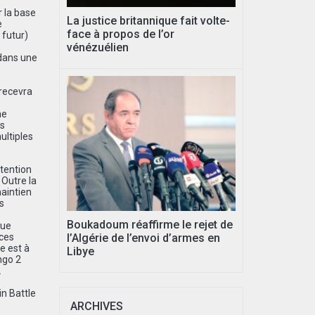
r la base
La justice britannique fait volte-
e
face à propos de l’or
 futur)
vénézuélien
 dans une
 recevra
ne
is
ultiples
btention
 Outre la
maintien
s
Boukadoum réaffirme le rejet de
que
rces
l’Algérie de l’envoi d’armes en
ie est à
Libye
ngo 2
2
in Battle
ARCHIVES