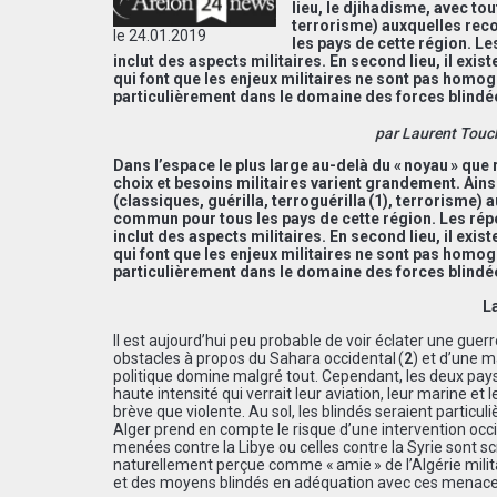
lieu, le djihadisme, avec to
terrorisme) auxquelles rec
le 24.01.2019
les pays de cette région. L
inclut des aspects militaires. En second lieu, il exi
qui font que les enjeux militaires ne sont pas homog
particulièrement dans le domaine des forces blindé
par Laurent Touch
Dans l’espace le plus large au-delà du « noyau » que 
choix et besoins militaires varient grandement. Ains
(classiques, guérilla, terroguérilla (1), terrorisme
commun pour tous les pays de cette région. Les rép
inclut des aspects militaires. En second lieu, il exi
qui font que les enjeux militaires ne sont pas homog
particulièrement dans le domaine des forces blindé
L
Il est aujourd’hui peu probable de voir éclater une guer
obstacles à propos du Sahara occidental (
2
) et d’une m
politique domine malgré tout. Cependant, les deux pays 
haute intensité qui verrait leur aviation, leur marine et
brève que violente. Au sol, les blindés seraient particuli
Alger prend en compte le risque d’une intervention occi
menées contre la Libye ou celles contre la Syrie sont s
naturellement perçue comme « amie » de l’Algérie milita
et des moyens blindés en adéquation avec ces menace