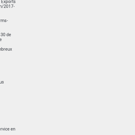
s Exports
ch/2017-
irms-
‑30 de
e
ombreux
lus
ervice en