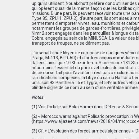
up qu’ils utilisent. Nouakchott préfère donc utiliser 
qui opèrent quasi de la même façon que les katibas dji
missions. D’une part, ils peuvent recevoir toute une 
Type 85, ZPU‑1, ZPU‑2), d’autre part, ils sont aisés à ma
permettent d’emporter vivres, eau, munitions et carbura
notamment les groupes de gardes-frontières, privilégi
Nimr 2 sont engagés dans les patrouilles à longue dista
Cobra, engagés au sein de la MINUSCA. La valeur des bli
transport de troupes, ne se dément pas.
L’arsenal blindé libyen se compose de quelques véhicu
Praga, M‑113, BTR‑60) et d’autres acquis immédiateme
italiens, ainsi que 10 Khrizantema‑S ou encore 131 Str
néanmoins l’essentiel du parc « véhicules de combat » d
de ce qui se fait pour l’aviation, n’est pas à exclure a
ramifications complexes, la Libye du camp Haftar a bé
unis, soit 93 Panthera T6 et Tygra, et 549 autres véhicu
blindée digne de ce nom au sein d’une véritable armée 
Notes
(
1
) Voir l’article sur Boko Haram dans Défense & Sécurit
(
2
) « Morocco warns against Polisario provocation in We
(
https://www.aljazeera.com/news/2018/04/morocco-w
(
3
) Cf. « L’évolution des forces armées algériennes »,