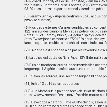
(
4
) Richard Connolly et Cecilie Sendstad, « Russia’s 
for Russia », Chatham House, Londres, 2017 (
https://
03-20-russia-arms-exporter-connolly-sendstad.pdf
).
(
5
) Jeremy Binnie, « Algeria confirms PLZ45 acquisition
plz45-acquisition
).
(
6
) Plus des systèmes d’armes semblables au concept 
122 mm sur des camions Mercedes Zetros, ou plus sing
Nora B52 ; cf. Jeremy Binnie, « Algeria displays locally de
(
http://www.janes.com/article/72018/algeria-displays-l
lance-roquettes multiples sur châssis non blindés ou 
(
7
) L’Algérie s’est engagée à ne pas les revendre à d’au
(
8
) La police est dotée du Nimr Ajban ISV (Internal Secur
(
9
) Plus de nombreux autres lanceurs/missiles achetés 
longtemps. L’Algérie possède aussi une remarquable flo
(
10
) Selon les sources, une seconde brigade blindée pou
(
11
) Entre 13 et 16 selon les sources.
(
12
) « Le Maroc sur le point de recevoir un lot de cha
(
https://www.menadefense.net/afnord/le-maroc-sur-l
(
13
) Développé à partir du Type‑90 IIM chinois ; selon 
2018 et une centaine d’autres en négociation, ou bien la 