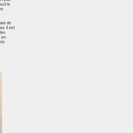
out le
es
aie de
. Il est
les
t en
nts