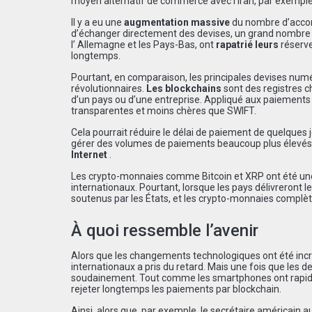
moyen alternatif de commerce avec l’Iran, par exemple,
Il y a eu une
augmentation massive
du nombre d’accord
d’échanger directement des devises, un grand nombre 
l’
Allemagne et les Pays-Bas, ont
rapatrié leurs
réserve
longtemps.
Pourtant, en comparaison, les principales devises numé
révolutionnaires.
Les blockchains
sont des registres c
d’un pays ou d’une entreprise. Appliqué aux paiements 
transparentes et moins chères que SWIFT.
Cela pourrait réduire le délai de paiement de quelques j
gérer des volumes de paiements beaucoup plus élevés, 
Internet
.
Les crypto-monnaies comme Bitcoin et XRP ont été u
internationaux. Pourtant, lorsque les pays délivreront l
soutenus par les États, et les crypto-monnaies complè
À quoi ressemble l’avenir
Alors que les changements technologiques ont été incr
internationaux a pris du retard. Mais une fois que le
soudainement. Tout comme les smartphones ont rapidem
rejeter longtemps les paiements par blockchain.
Ainsi, alors que, par exemple, le secrétaire américain 