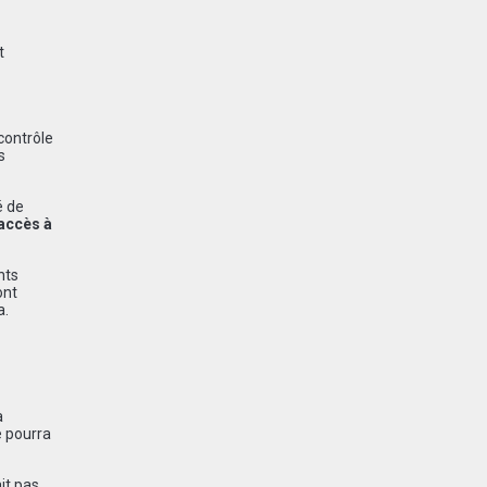
t
contrôle
s
é de
accès à
nts
ont
a.
a
e pourra
it pas