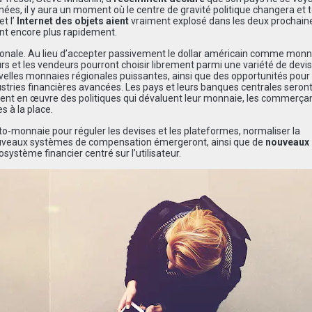
ées, il y aura un moment où le centre de gravité politique changera et t
et l’
Internet des objets aient
vraiment explosé dans les deux prochain
ant encore plus rapidement.
tionale. Au lieu d’accepter passivement le dollar américain comme monn
 et les vendeurs pourront choisir librement parmi une variété de devises
lles monnaies régionales puissantes, ainsi que des opportunités pour 
ustries financières avancées. Les pays et leurs banques centrales seron
ttent en œuvre des politiques qui dévaluent leur monnaie, les commerça
s à la place.
to-monnaie pour réguler les devises et les plateformes, normaliser la
 nouveaux systèmes de compensation émergeront, ainsi que de
nouveaux
osystème financier centré sur l’utilisateur.