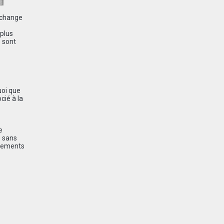
 change
 plus
 sont
uoi que
cié à la
e
e sans
aiements