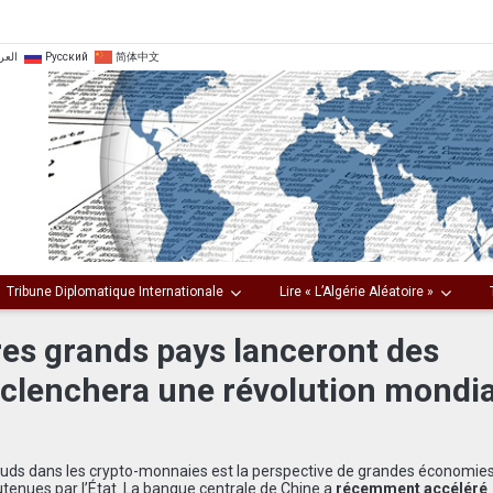
العر
Русский
简体中文
Tribune Diplomatique Internationale
Lire « L’Algérie Aléatoire »
res grands pays lanceront des
éclenchera une révolution mondia
hauds dans les crypto-monnaies est la perspective de grandes économie
enues par l’État. La banque centrale de Chine a
récemment accéléré