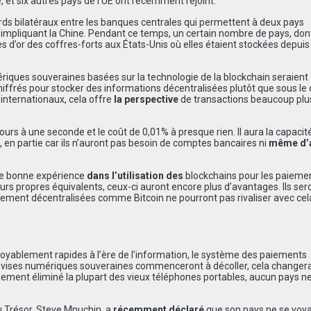
 et six autres pays de l’UE ont récemment rejoint.
s bilatéraux entre les banques centrales qui permettent à deux pays
impliquant la Chine. Pendant ce temps, un certain nombre de pays,
don
s d’or des coffres-forts aux États-Unis où elles étaient stockées depuis
riques souveraines basées sur la technologie de la blockchain seraient
hiffrés pour stocker des informations décentralisées plutôt que sous le 
internationaux, cela offre
la perspective
de transactions beaucoup plu
ours à une seconde et le coût de 0,01% à presque rien. Il aura la capacit
en partie car ils n’auront pas besoin de comptes bancaires ni
même d’
ne bonne expérience
dans l’utilisation des
blockchains pour les paieme
eurs propres équivalents, ceux-ci auront encore plus d’avantages. Ils ser
tement décentralisées comme Bitcoin ne pourront pas rivaliser avec cel
oyablement rapides à l’ère de l’information, le système des paiements
s devises numériques souveraines commenceront à décoller, cela changer
ent éliminé la plupart des vieux téléphones portables, aucun pays n
au Trésor, Steve Mnuchin, a
récemment déclaré
que son pays ne se voya