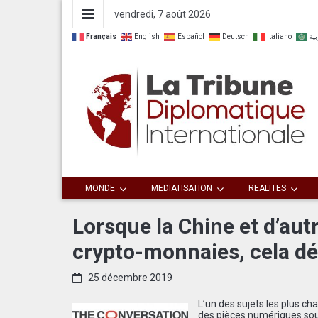
vendredi, 7 août 2026
Français
English
Español
Deutsch
Italiano
بية
Dialoguer pour agir ensemble
La Tribune
MONDE
MEDIATISATION
REALITES
Diplomatique
Lorsque la Chine et d’aut
crypto-monnaies, cela d
Internationale
25 décembre 2019
L’un des sujets les plus c
des pièces numériques sout