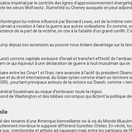
bris impérial par le contrôle des lignes d’approvisionnement énergéti
 cite les sieurs Wolfowitz , Rumsfeld ou Cheney auxquels on peut adjoin
r S.Huntington lui-même influencé par Bernard Lewis, est de la même veine
sulman a vocation à faire la guerre aux autres civilisations. En somme, o
ce de la part de la victime, on crie à la fatalité d’un grand conflit. C’e
Trump depuis son ascension au pouvoir nous éclaire davantage sur la te
est) comme capitale exclusive d’Israël et transfert effectif de l’amba
Islam ce qui équivaut à une déclaration de guerre à tout musulman qui se
ire entre les Cinq+1 et l’Iran, rare avancée à l’actif du président Obam
e et du droit international, du Golan syrien comme étant un territoire is
GRI) , pourtant principaux acteurs de la victoire sur Daesh, comme « ter
 général Souleimani au risque d’embraser toute la région.
abond de Washington et des lobbies corrompus qui dictent la politique de
hile
inanité des tenants d’une Amérique bienveillante vis-à-vis du Monde Musul
tiennent mordicus le supposé différend Sunnites-Chiites. En vérité, tou
lle sus- mentionnée et attisée ad nauseam mais entre les partisans de l