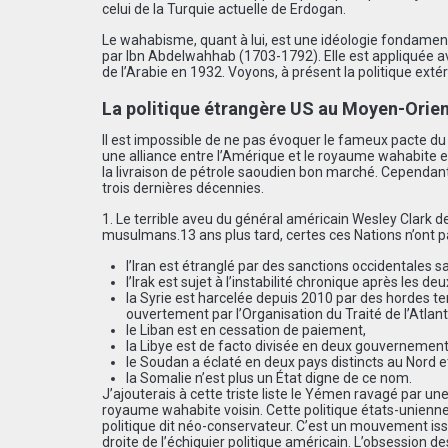
celui de la Turquie actuelle de Erdogan.
Le wahabisme, quant à lui, est une idéologie fondament
par Ibn Abdelwahhab (1703-1792). Elle est appliquée ave
de l’Arabie en 1932. Voyons, à présent la politique ext
La politique étrangère US au Moyen-Orien
Il est impossible de ne pas évoquer le fameux pacte du 
une alliance entre l’Amérique et le royaume wahabite en
la livraison de pétrole saoudien bon marché. Cependant
trois dernières décennies.
1. Le terrible aveu du général américain Wesley Clark 
musulmans.13 ans plus tard, certes ces Nations n’ont pa
l’Iran est étranglé par des sanctions occidentales sa
l’Irak est sujet à l’instabilité chronique après les 
la Syrie est harcelée depuis 2010 par des hordes t
ouvertement par l’Organisation du Traité de l’Atlan
le Liban est en cessation de paiement,
la Libye est de facto divisée en deux gouvernements,
le Soudan a éclaté en deux pays distincts au Nord e
la Somalie n’est plus un État digne de ce nom.
J’ajouterais à cette triste liste le Yémen ravagé par une 
royaume wahabite voisin. Cette politique états-unienne 
politique dit néo-conservateur. C’est un mouvement issu
droite de l’échiquier politique américain. L’obsession des