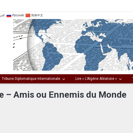
العر
Русский
简体中文
Tribune Diplomatique Internationale
Lire « L’Algérie Aléatoire »
ue – Amis ou Ennemis du Monde