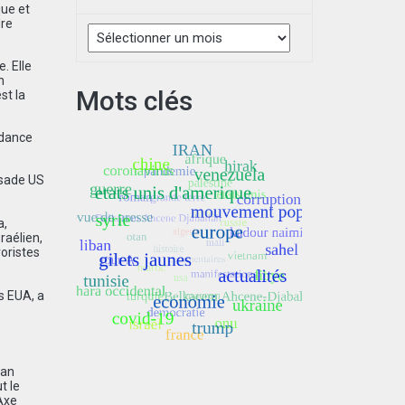
que et
Archives
dre
. Elle
n
Mots clés
st la
ndance
ssade US
a,
raélien,
roristes
s EUA, a
man
t le
’Axe