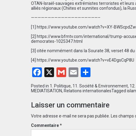
OTAN-Israël-sauvages extrémistes terroristes et leurs ad
alliés régionaux (Chiites et sunnites confondus), la Rus
————————————————————–
[1]
https://www.youtube.com/watch?v=XY-BWScpdZw
[2]
https://www.bfmtv.com/international/trump-accuse-
democrates-1025347.html
[3]
citée nommément dans la Sourate 38, verset 48 du 
[4]
https://www.youtube.com/watch?v=vE4DgsCqP8U
Facebook
X
Gmail
Email
Partager
Posted in
1. Politique
,
11. Société & Environnement
,
12.
MEDIATISATION
,
Relations internationales
Tagged
isla
Laisser un commentaire
Votre adresse e-mail ne sera pas publiée.
Les champs o
Commentaire
*