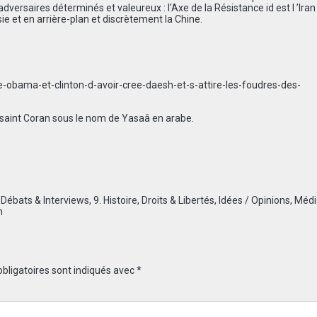
versaires déterminés et valeureux : l’Axe de la Résistance id est l ’Iran
sie et en arrière-plan et discrètement la Chine.
obama-et-clinton-d-avoir-cree-daesh-et-s-attire-les-foudres-des-
saint Coran sous le nom de Yasaâ en arabe.
 Débats & Interviews
,
9. Histoire
,
Droits & Libertés
,
Idées / Opinions
,
Médi
m
bligatoires sont indiqués avec
*