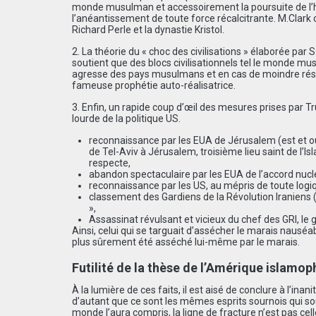
monde musulman et accessoirement la poursuite de l’hu
l’anéantissement de toute force récalcitrante. M.Clark
Richard Perle et la dynastie Kristol.
2. La théorie du « choc des civilisations » élaborée pa
soutient que des blocs civilisationnels tel le monde mu
agresse des pays musulmans et en cas de moindre résistan
fameuse prophétie auto-réalisatrice.
3. Enfin, un rapide coup d’œil des mesures prises par 
lourde de la politique US.
reconnaissance par les EUA de Jérusalem (est et ou
de Tel-Aviv à Jérusalem, troisième lieu saint de l’
respecte,
abandon spectaculaire par les EUA de l’accord nucléa
reconnaissance par les US, au mépris de toute logiqu
classement des Gardiens de la Révolution Iraniens (
»,
Assassinat révulsant et vicieux du chef des GRI, le
Ainsi, celui qui se targuait d’assécher le marais nausé
plus sûrement été asséché lui-même par le marais.
Futilité de la thèse de l’Amérique islamop
À la lumière de ces faits, il est aisé de conclure à l’
d’autant que ce sont les mêmes esprits sournois qui sou
monde l’aura compris, la ligne de fracture n’est pas ce