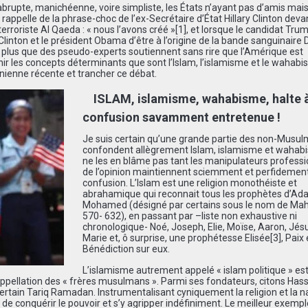
brupte, manichéenne, voire simpliste, les États n’ayant pas d’amis mai
appelle de la phrase-choc de l’ex-Secrétaire d’État Hillary Clinton devan
rroriste Al Qaeda : « nous l’avons créé »
[1]
, et lorsque le candidat Tru
linton et le président Obama d’être à l’origine de la bande sanguinaire
nt plus que des pseudo-experts soutiennent sans rire que l’Amérique est
finir les concepts déterminants que sont l’Islam, l’islamisme et le wahab
unienne récente et trancher ce débat.
ISLAM, islamisme, wahabisme, halte à
confusion savamment entretenue !
Je suis certain qu’une grande partie des non-Musu
confondent allègrement Islam, islamisme et wahab
ne les en blâme pas tant les manipulateurs profess
de l’opinion maintiennent sciemment et perfidement
confusion. L’Islam est une religion monothéiste et
abrahamique qui reconnait tous les prophètes d’Ad
Mohamed (désigné par certains sous le nom de M
570- 632), en passant par –liste non exhaustive ni
chronologique- Noé, Joseph, Elie, Moïse, Aaron, Jésu
Marie et, ô surprise, une prophétesse Elisée
[3]
, Paix 
Bénédiction sur eux.
L’islamisme autrement appelé « islam politique » es
pellation des « frères musulmans ». Parmi ses fondateurs, citons Hass
ertain Tariq Ramadan. Instrumentalisant cyniquement la religion et la n
if de conquérir le pouvoir et s’y agripper indéfiniment. Le meilleur exempl