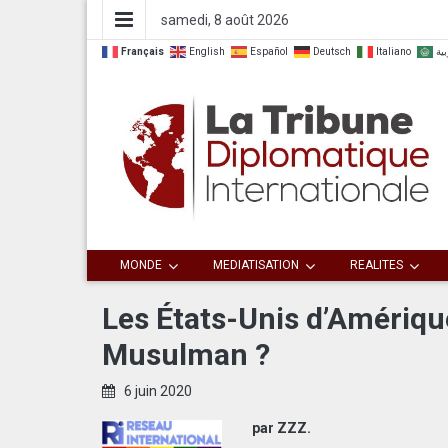
samedi, 8 août 2026
Français
English
Español
Deutsch
Italiano
بية
Dialoguer pour agir ensemble
La Tribune
MONDE
MEDIATISATION
REALITES
Diplomatique
Les États-Unis d’Amériq
Musulman ?
Internationale
6 juin 2020
par ZZZ.