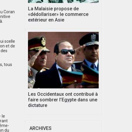
La Malaisie propose de
du Coran
«dédollariser» le commerce
nitive
extérieur en Asie
à.
ui scelle
ion et de
 des
s, tous
Les Occidentaux ont contribué à
faire sombrer l’Egypte dans une
dictature
 le
urant
rême-
ARCHIVES
ion du