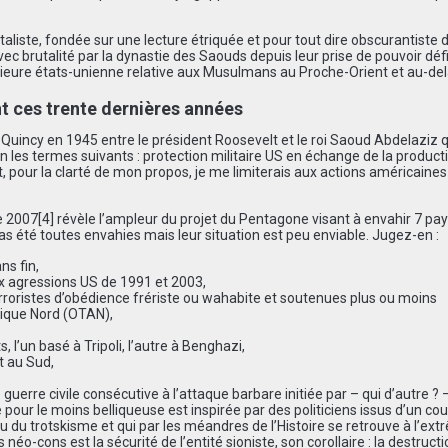
aliste, fondée sur une lecture étriquée et pour tout dire obscurantiste 
c brutalité par la dynastie des Saouds depuis leur prise de pouvoir défi
érieure états-unienne relative aux Musulmans au Proche-Orient et au-del
t ces trente dernières années
Quincy en 1945 entre le président Roosevelt et le roi Saoud Abdelaziz q
 les termes suivants : protection militaire US en échange de la product
, pour la clarté de mon propos, je me limiterais aux actions américaines
de 2007
[4]
révèle l’ampleur du projet du Pentagone visant à envahir 7 pay
s été toutes envahies mais leur situation est peu enviable. Jugez-en :
ns fin,
deux agressions US de 1991 et 2003,
erroristes d’obédience frériste ou wahabite et soutenues plus ou moins
tique Nord (OTAN),
 l’un basé à Tripoli, l’autre à Benghazi,
t au Sud,
guerre civile consécutive à l’attaque barbare initiée par – qui d’autre ? –
pour le moins belliqueuse est inspirée par des politiciens issus d’un co
 du trotskisme et qui par les méandres de l’Histoire se retrouve à l’ext
 néo-cons est la sécurité de l’entité sioniste, son corollaire : la destruct