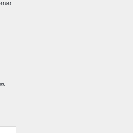
 et ses
as
,