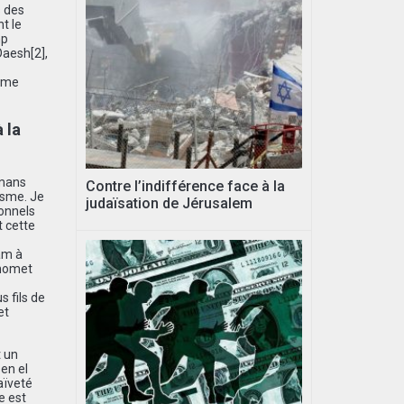
s des
t le
mp
 Daesh
[2]
,
isme
 la
lmans
Contre l’indifférence face à la
isme. Je
judaïsation de Jérusalem
ionnels
 cette
am à
ahomet
s fils de
et
t un
en el
aïveté
e est