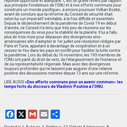
réponse opportune et adéquate. C’est un grave revers par rapport
aux principes fondateurs de l’ONU et à nos efforts communs pour
construire un monde pacifique», a encore poursuivi Volkan Bozkir,
avant de conclure que la réforme du Conseil de sécurité était
selon lui «un impératif inévitable, à la fois difficile et essentiel».
Depuis le déclenchement de la pandémie de Covid-19 en début
d’année, ce Conseil n’a tenu que très peu de réunions sur les
conséquences du virus pour la stabilité de la planète. Il lui a fallu
plus de trois mois pour dépasser des divergences sino-
américaines afin d’adopter le 1er juillet une résolution rédigée par
Paris et Tunis, appelant à davantage de coopération et à un
cessez-le-feu dans les pays en conflit pour faciliter la lutte contre
la pandémie. Lors du débat du 16 novembre, les 193 membres de
l’ONU ont parlé du droit de veto, de l’élargissement de l’instance et
de sa représentativité régionale. Mais avec des divergences
toujours profondes qui ne laissent pas augurer d’une relance
positive des discussions menées depuis 13 ans sur une réforme.
LIRE AUSSI
«Des efforts communs pour un avenir commun»: les
temps forts du discours de Vladimir Poutine à l’ONU.
Facebook
X
Gmail
Email
Partager