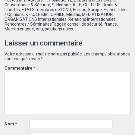
Posted in
1. Auteurs
,
1. Politique
,
12. Débats & Interviews
,
8.
Gouvernance & Sécurité
,
9. Histoire
,
A - E
,
CULTURE
,
Droits &
Libertés
,
ETATS membres de l'ONU
,
Europe
,
Europe
,
France
,
Idées
/ Opinions
,
K - O
,
LE BIBLIOPHILE
,
Médias
,
MEDIATISATION
,
ORGANISATIONS Internationales
,
Relations internationales
,
Rencontres / Séminaires
Tagged
conseil de sécurité
,
france
,
Macron critique
,
onu
,
solutions utiles
Laisser un commentaire
Votre adresse e-mail ne sera pas publiée.
Les champs obligatoires
sont indiqués avec
*
Commentaire
*
Nom
*