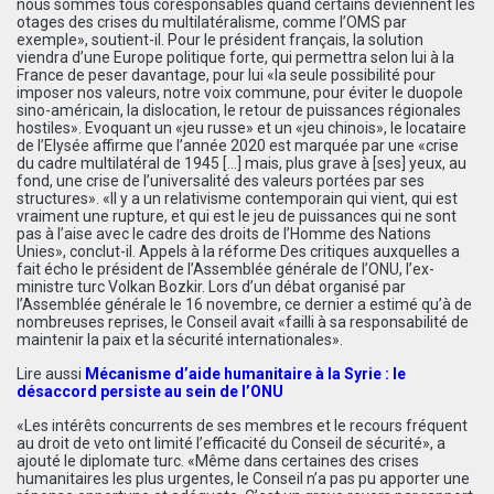
nous sommes tous coresponsables quand certains deviennent les
otages des crises du multilatéralisme, comme l’OMS par
exemple», soutient-il. Pour le président français, la solution
viendra d’une Europe politique forte, qui permettra selon lui à la
France de peser davantage, pour lui «la seule possibilité pour
imposer nos valeurs, notre voix commune, pour éviter le duopole
sino-américain, la dislocation, le retour de puissances régionales
hostiles». Evoquant un «jeu russe» et un «jeu chinois», le locataire
de l’Elysée affirme que l’année 2020 est marquée par une «crise
du cadre multilatéral de 1945 […] mais, plus grave à [ses] yeux, au
fond, une crise de l’universalité des valeurs portées par ses
structures». «Il y a un relativisme contemporain qui vient, qui est
vraiment une rupture, et qui est le jeu de puissances qui ne sont
pas à l’aise avec le cadre des droits de l’Homme des Nations
Unies», conclut-il. Appels à la réforme Des critiques auxquelles a
fait écho le président de l’Assemblée générale de l’ONU, l’ex-
ministre turc Volkan Bozkir. Lors d’un débat organisé par
l’Assemblée générale le 16 novembre, ce dernier a estimé qu’à de
nombreuses reprises, le Conseil avait «failli à sa responsabilité de
maintenir la paix et la sécurité internationales».
Lire aussi
Mécanisme d’aide humanitaire à la Syrie : le
désaccord persiste au sein de l’ONU
«Les intérêts concurrents de ses membres et le recours fréquent
au droit de veto ont limité l’efficacité du Conseil de sécurité», a
ajouté le diplomate turc. «Même dans certaines des crises
humanitaires les plus urgentes, le Conseil n’a pas pu apporter une