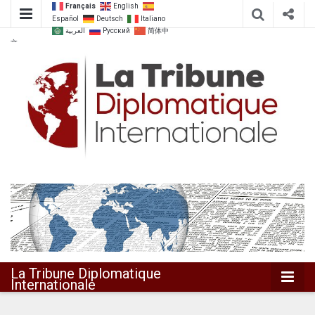
Français
English
Español
Deutsch
Italiano
العربية
Русский
简体中
文
Dialoguer pour agir ensemble
La Tribune
Diplomatique
Internationale
La Tribune Diplomatique
Internationale