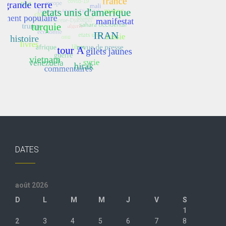
DATES
août 2026
D
L
M
M
J
V
S
1
2
3
4
5
6
7
8