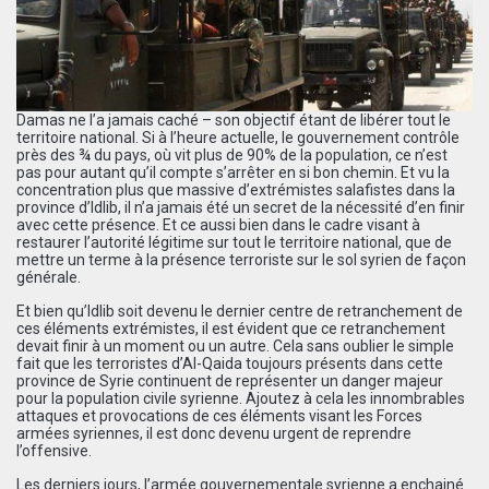
Damas ne l’a jamais caché – son objectif étant de libérer tout le
territoire national. Si à l’heure actuelle, le gouvernement contrôle
près des ¾ du pays, où vit plus de 90% de la population, ce n’est
pas pour autant qu’il compte s’arrêter en si bon chemin. Et vu la
concentration plus que massive d’extrémistes salafistes dans la
province d’Idlib, il n’a jamais été un secret de la nécessité d’en finir
avec cette présence. Et ce aussi bien dans le cadre visant à
restaurer l’autorité légitime sur tout le territoire national, que de
mettre un terme à la présence terroriste sur le sol syrien de façon
générale.
Et bien qu’Idlib soit devenu le dernier centre de retranchement de
ces éléments extrémistes, il est évident que ce retranchement
devait finir à un moment ou un autre. Cela sans oublier le simple
fait que les terroristes d’Al-Qaida toujours présents dans cette
province de Syrie continuent de représenter un danger majeur
pour la population civile syrienne. Ajoutez à cela les innombrables
attaques et provocations de ces éléments visant les Forces
armées syriennes, il est donc devenu urgent de reprendre
l’offensive.
Les derniers jours, l’armée gouvernementale syrienne a enchainé