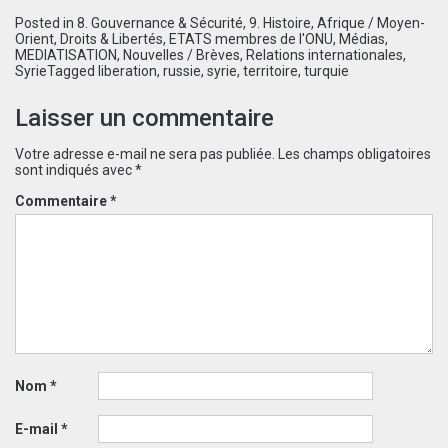
Posted in
8. Gouvernance & Sécurité
,
9. Histoire
,
Afrique / Moyen-
Orient
,
Droits & Libertés
,
ETATS membres de l'ONU
,
Médias
,
MEDIATISATION
,
Nouvelles / Brèves
,
Relations internationales
,
Syrie
Tagged
liberation
,
russie
,
syrie
,
territoire
,
turquie
Laisser un commentaire
Votre adresse e-mail ne sera pas publiée.
Les champs obligatoires
sont indiqués avec
*
Commentaire
*
Nom
*
E-mail
*