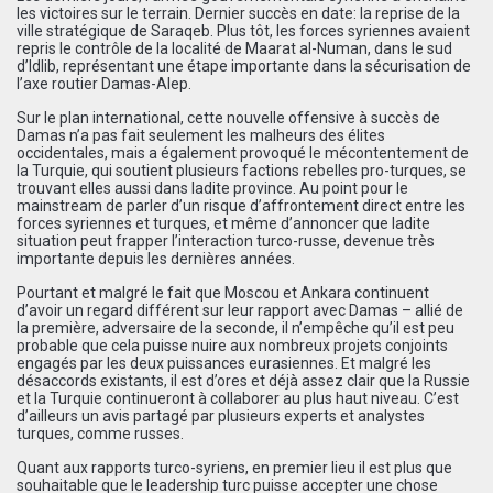
les victoires sur le terrain. Dernier succès en date: la reprise de la
ville stratégique de Saraqeb. Plus tôt, les forces syriennes avaient
repris le contrôle de la localité de Maarat al-Numan, dans le sud
d’Idlib, représentant une étape importante dans la sécurisation de
l’axe routier Damas-Alep.
Sur le plan international, cette nouvelle offensive à succès de
Damas n’a pas fait seulement les malheurs des élites
occidentales, mais a également provoqué le mécontentement de
la Turquie, qui soutient plusieurs factions rebelles pro-turques, se
trouvant elles aussi dans ladite province. Au point pour le
mainstream de parler d’un risque d’affrontement direct entre les
forces syriennes et turques, et même d’annoncer que ladite
situation peut frapper l’interaction turco-russe, devenue très
importante depuis les dernières années.
Pourtant et malgré le fait que Moscou et Ankara continuent
d’avoir un regard différent sur leur rapport avec Damas – allié de
la première, adversaire de la seconde, il n’empêche qu’il est peu
probable que cela puisse nuire aux nombreux projets conjoints
engagés par les deux puissances eurasiennes. Et malgré les
désaccords existants, il est d’ores et déjà assez clair que la Russie
et la Turquie continueront à collaborer au plus haut niveau. C’est
d’ailleurs un avis partagé par plusieurs experts et analystes
turques, comme russes.
Quant aux rapports turco-syriens, en premier lieu il est plus que
souhaitable que le leadership turc puisse accepter une chose