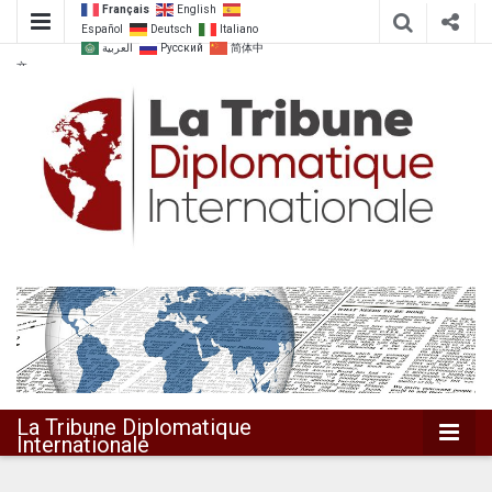
Français
English
Español
Deutsch
Italiano
العربية
Русский
简体中
文
Dialoguer pour agir ensemble
La Tribune
Diplomatique
Internationale
La Tribune Diplomatique
Internationale