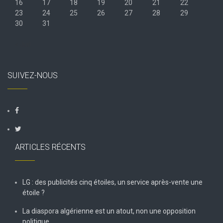
16
17
18
19
20
21
22
23
24
25
26
27
28
29
30
31
« Juil
SUIVEZ-NOUS
ARTICLES RÉCENTS
LG : des publicités cinq étoiles, un service après-vente une
étoile ?
La diaspora algérienne est un atout, non une opposition
politique