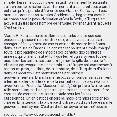
simple : laisser le pouvoir syrien rétablir pleinement la légitimité
sur son territoire national, conformément à son droit souverain. Il
est vrai qu’à la grande différence des États du Golfe, ayant eux-
aussi en coordination avec les Occidentaux, largement contribué
au chaos dans le pays-civilisation qu’est la Syrie, la Turquie ait
accueilli un très large nombre de réfugiés syriens fuyant la guerre.
C’est un fait.
Mais si Ankara souhaite réellement contribuer à ce que ces
personnes puissent rentrer chez eux, elle devrait au contraire
changer définitivement de cap et cesser de mettre les bâtons
dans les roues de Damas. Le constat est pourtant simple, malgré
toute la propagande des médias occidentaux des dernières
années, qui criaient haut et fort que les réfugiés syriens fuyaient
aussi bien les terroristes que le «régime», la gifle de la réalité fut
elle sans équivoque : de bien nombreux réfugiés ont commencé à
rentrer au pays, du Liban, de la Jordanie, de la Turquie et d’ailleurs
dans les localités justement libérées par l’armée
gouvernementale. Et par la même occasion songer sérieusement,
à terme, à aller dans le sens de la normalisation de ses relations
avec Damas. Pour cela, Moscou s’est déjà dit prête à faciliter une
telle normalisation. Une option qui pourrait tout simplement être
considérée comme une victoire totale pour les forces
eurasiennes. On en est pas encore là, mais le temps fait bien les
choses. En attendant, la province d’Idlib se doit d’être libérée par le
gouvernement syrien. C’est un droit, un devoir et une nécessité.
source :
http://www.observateurcontinental.fr/?