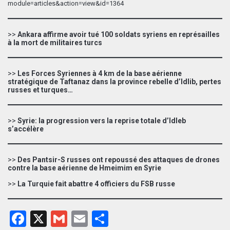
module=articles&action=view&id=1364
>>
Ankara affirme avoir tué 100 soldats syriens en représailles
à la mort de militaires turcs
>>
Les Forces Syriennes à 4 km de la base aérienne
stratégique de Taftanaz dans la province rebelle d’Idlib, pertes
russes et turques…
>>
Syrie: la progression vers la reprise totale d’Idleb
s’accélère
>>
Des Pantsir-S russes ont repoussé des attaques de drones
contre la base aérienne de Hmeimim en Syrie
>>
La Turquie fait abattre 4 officiers du FSB russe
Facebook
X
Gmail
Email
Partager