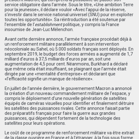
service obligatoire dans l’armée. Sous le titre, «Une ambition Terre
pour la jeunesse», il déclare vouloir «Avec l’appui de la réserve,
s’investir dans le service national universel (SNU) pour en exploiter
toutes les opportunités». Sa réintroduction a été soutenue par
l’ensemble de l’
establishment
politique, y compris la France
insoumise de Jean-Luc Mélenchon.
Avant cette dernière annonce, l’armée française procédait déjà à
un renforcement militaire parallèlement à son intervention
néocoloniale au Sahel, où 5.000 soldats français sont déployés. En
septembre 2019, le budget des forces armées a augmenté de 1,7
milliard d’euros à 37,5 milliards d’euros par an, soit une
augmentation de 4,5 pour cent. Néanmoins, Burkhard a déclaré
que même cela était insuffisant, se plaignant que l’armée était
dirigée par une «mentalité d’entreprise» et déclarant que
«l’efficacité signifie un manque de résilience».
En juillet de l’année dernière, le gouvernement Macron a annoncé
la création d’un nouveau commandement militaire de l’espace, y
compris le déploiement d’une nouvelle génération de satellites
équipés de caméras visuelles pour identifier et finalement détruire
les satellites des puissances rivales. Cette annonce faisait partie
des préparatifs français pour faire la guerre aux grandes
puissances, qui dépendent fortement de la technologie des
satellites pour leurs opérations.
Le coût de ce programme de renforcement militaire va être extrait
de la classe ouvrière en France et à l’étranger, à la fois sous forme