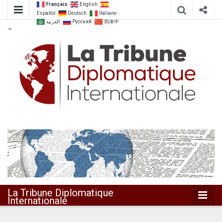
Français
English
Español
Deutsch
Italiano
العربية
Русский
简体中
文
Dialoguer pour agir ensemble
La Tribune
Diplomatique
Internationale
La Tribune Diplomatique
Internationale