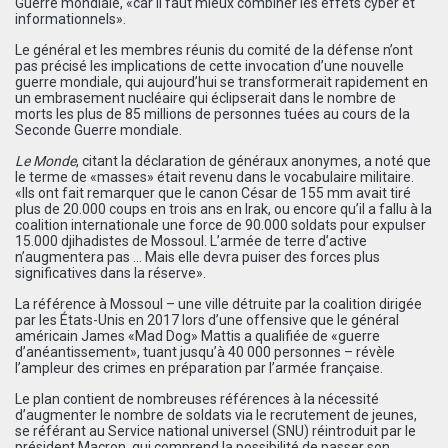
Guerre mondiale, «car il faut mieux combiner les effets cyber et
informationnels».
Le général et les membres réunis du comité de la défense n’ont
pas précisé les implications de cette invocation d’une nouvelle
guerre mondiale, qui aujourd’hui se transformerait rapidement en
un embrasement nucléaire qui éclipserait dans le nombre de
morts les plus de 85 millions de personnes tuées au cours de la
Seconde Guerre mondiale.
Le Monde
, citant la déclaration de généraux anonymes, a noté que
le terme de «masses» était revenu dans le vocabulaire militaire.
«Ils ont fait remarquer que le canon César de 155 mm avait tiré
plus de 20.000 coups en trois ans en Irak, ou encore qu’il a fallu à la
coalition internationale une force de 90.000 soldats pour expulser
15.000 djihadistes de Mossoul. L’armée de terre d’active
n’augmentera pas … Mais elle devra puiser des forces plus
significatives dans la réserve».
La référence à Mossoul – une ville détruite par la coalition dirigée
par les États-Unis en 2017 lors d’une offensive que le général
américain James «Mad Dog» Mattis a qualifiée de «guerre
d’anéantissement», tuant jusqu’à 40 000 personnes – révèle
l’ampleur des crimes en préparation par l’armée française.
Le plan contient de nombreuses références à la nécessité
d’augmenter le nombre de soldats via le recrutement de jeunes,
se référant au Service national universel (SNU) réintroduit par le
président Macron, qui comprend la possibilité de passer son