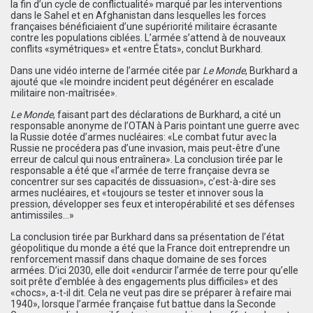
la fin d’un cycle de conflictualité» marqué par les interventions
dans le Sahel et en Afghanistan dans lesquelles les forces
françaises bénéficiaient d’une supériorité militaire écrasante
contre les populations ciblées. L’armée s’attend à de nouveaux
conflits «symétriques» et «entre États», conclut Burkhard.
Dans une vidéo interne de l’armée citée par
Le Monde
, Burkhard a
ajouté que «le moindre incident peut dégénérer en escalade
militaire non-maîtrisée».
Le Monde
, faisant part des déclarations de Burkhard, a cité un
responsable anonyme de l’OTAN à Paris pointant une guerre avec
la Russie dotée d’armes nucléaires: «Le combat futur avec la
Russie ne procédera pas d’une invasion, mais peut-être d’une
erreur de calcul qui nous entraînera». La conclusion tirée par le
responsable a été que «l’armée de terre française devra se
concentrer sur ses capacités de dissuasion», c’est-à-dire ses
armes nucléaires, et «toujours se tester et innover sous la
pression, développer ses feux et interopérabilité et ses défenses
antimissiles…»
La conclusion tirée par Burkhard dans sa présentation de l’état
géopolitique du monde a été que la France doit entreprendre un
renforcement massif dans chaque domaine de ses forces
armées. D’ici 2030, elle doit «endurcir l’armée de terre pour qu’elle
soit prête d’emblée à des engagements plus difficiles» et des
«chocs», a-t-il dit. Cela ne veut pas dire se préparer à refaire mai
1940», lorsque l’armée française fut battue dans la Seconde