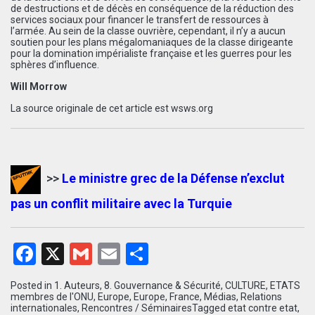
de destructions et de décès en conséquence de la réduction des
services sociaux pour financer le transfert de ressources à
l’armée. Au sein de la classe ouvrière, cependant, il n’y a aucun
soutien pour les plans mégalomaniaques de la classe dirigeante
pour la domination impérialiste française et les guerres pour les
sphères d’influence.
Will Morrow
La source originale de cet article est
wsws.org
>>
Le ministre grec de la Défense n’exclut
pas un conflit militaire avec la Turquie
Facebook
X
Gmail
Email
Partager
Posted in
1. Auteurs
,
8. Gouvernance & Sécurité
,
CULTURE
,
ETATS
membres de l'ONU
,
Europe
,
Europe
,
France
,
Médias
,
Relations
internationales
,
Rencontres / Séminaires
Tagged
etat contre etat
,