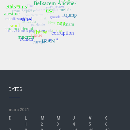
DATES
mars 2021
D
L
M
M
J
V
S
1
2
3
4
5
6