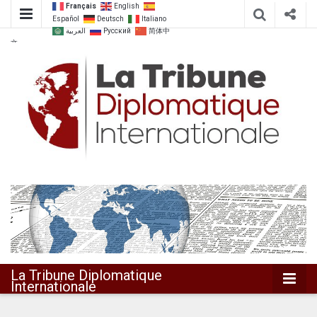
Français
English
Español
Deutsch
Italiano
العربية
Русский
简体中
文
Dialoguer pour agir ensemble
La Tribune
Diplomatique
Internationale
La Tribune Diplomatique
Internationale