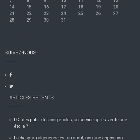
7
8
9
10
11
12
13
14
15
16
17
18
19
20
21
22
23
24
25
26
27
28
29
30
31
« Fév
Avr »
SUIVEZ-NOUS
ARTICLES RÉCENTS
LG : des publicités cinq étoiles, un service après-vente une
étoile ?
La diaspora algérienne est un atout, non une opposition