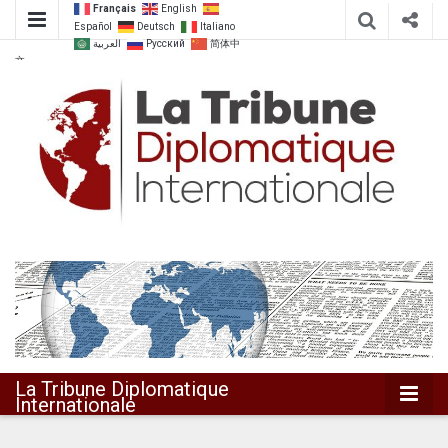
Français
English
Español
Deutsch
Italiano
العربية
Русский
简体中
文
Dialoguer pour agir ensemble
La Tribune
Diplomatique
Internationale
La Tribune Diplomatique
Internationale