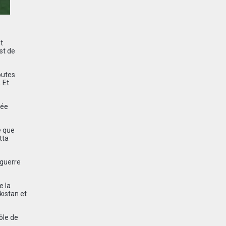
t
st de
outes
 Et
mée
e que
tta
 guerre
e la
kistan et
ôle de