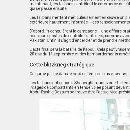
maintenant, les talibans contrôlent le commerce du côt
qui se passe ensuite.
Les talibans mettent méticuleusement en œuvre un plan 
extérieure hautement informée – des renseignements pak
D’abord, ils conquièrent la campagne – une affaire prati
principaux postes de contrôle frontaliers, comme avec le
Pakistan. Enfin, il s’agit d’encercler et de prendre mé
L’acte final sera la bataille de Kaboul. Cela peut vra
20 ans du 11 septembre et des bombardements améric
Cette blitzkrieg stratégique
Ce qui se passe dans le nord est encore plus étonnant 
Les talibans ont conquis Sheberghan, une zone fortemen
images de combattants en tenue volée posant devant l
Abdul Rashid Dostum se trouve être l’actuel vice-prési