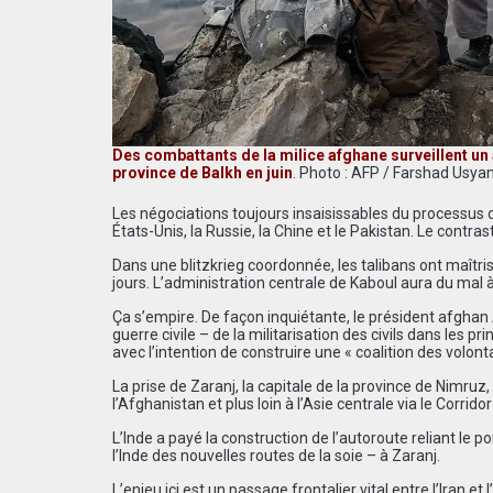
Des combattants de la milice afghane surveillent un 
province de Balkh en juin
. Photo : AFP / Farshad Usya
Les négociations toujours insaisissables du processus d
États-Unis, la Russie, la Chine et le Pakistan. Le contra
Dans une blitzkrieg coordonnée, les talibans ont maîtr
jours. L’administration centrale de Kaboul aura du mal à
Ça s’empire. De façon inquiétante, le président afghan 
guerre civile – de la militarisation des civils dans les p
avec l’intention de construire une « coalition des volont
La prise de Zaranj, la capitale de la province de Nimruz,
l’Afghanistan et plus loin à l’Asie centrale via le Corri
L’Inde a payé la construction de l’autoroute reliant le p
l’Inde des nouvelles routes de la soie – à Zaranj.
L’enjeu ici est un passage frontalier vital entre l’Iran 