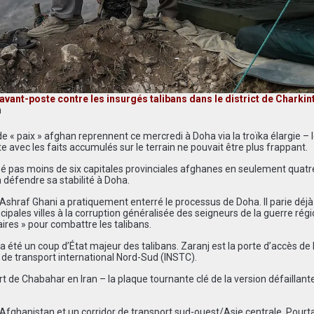
avant-poste contre les insurgés talibans dans le district de Charkin
n
e « paix » afghan reprennent ce mercredi à Doha via la troïka élargie – 
ste avec les faits accumulés sur le terrain ne pouvait être plus frappant.
isé pas moins de six capitales provinciales afghanes en seulement quatr
 défendre sa stabilité à Doha.
Ashraf Ghani a pratiquement enterré le processus de Doha. Il parie déjà 
rincipales villes à la corruption généralisée des seigneurs de la guerre rég
aires » pour combattre les talibans.
 a été un coup d’État majeur des talibans. Zaranj est la porte d’accès de l
dor de transport international Nord-Sud (INSTC).
ort de Chabahar en Iran – la plaque tournante clé de la version défaillant
et l’Afghanistan et un corridor de transport sud-ouest/Asie centrale. Pourt