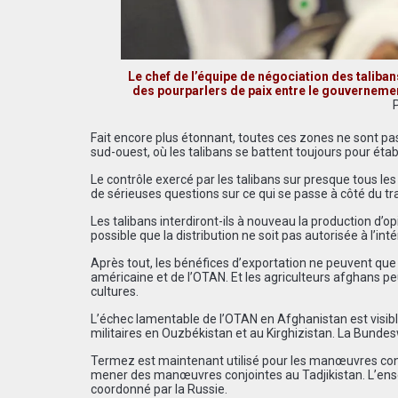
Le chef de l’équipe de négociation des taliban
des pourparlers de paix entre le gouvernement 
Fait encore plus étonnant, toutes ces zones ne sont p
sud-ouest, où les talibans se battent toujours pour établ
Le contrôle exercé par les talibans sur presque tous l
de sérieuses questions sur ce qui se passe à côté du tr
Les talibans interdiront-ils à nouveau la production d’
possible que la distribution ne soit pas autorisée à l’int
Après tout, les bénéfices d’exportation ne peuvent que pr
américaine et de l’OTAN. Et les agriculteurs afghans p
cultures.
L’échec lamentable de l’OTAN en Afghanistan est visible
militaires en Ouzbékistan et au Kirghizistan. La Bunde
Termez est maintenant utilisé pour les manœuvres conjo
mener des manœuvres conjointes au Tadjikistan. L’ensemb
coordonné par la Russie.