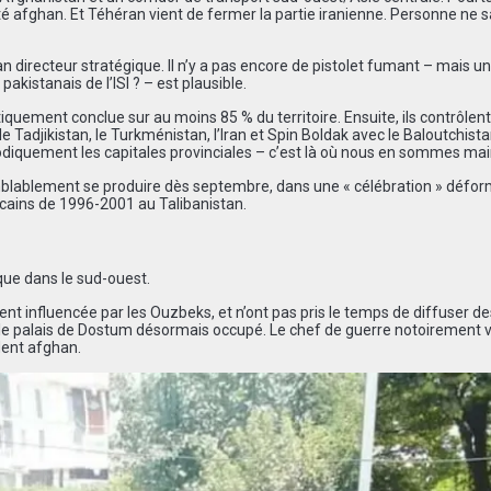
é afghan. Et Téhéran vient de fermer la partie iranienne. Personne ne s
directeur stratégique. Il n’y a pas encore de pistolet fumant – mais un
istanais de l’ISI ? – est plausible.
quement conclue sur au moins 85 % du territoire. Ensuite, ils contrôlent
 Tadjikistan, le Turkménistan, l’Iran et Spin Boldak avec le Baloutchist
thodiquement les capitales provinciales – c’est là où nous en sommes ma
isemblablement se produire dès septembre, dans une « célébration » défo
ains de 1996-2001 au Talibanistan.
que dans le sud-ouest.
t influencée par les Ouzbeks, et n’ont pas pris le temps de diffuser de
e palais de Dostum désormais occupé. Le chef de guerre notoirement v
dent afghan.