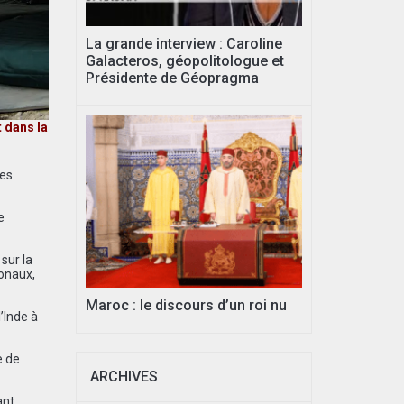
La grande interview : Caroline
Galacteros, géopolitologue et
Présidente de Géopragma
t dans la
les
e
sur la
ionaux,
Maroc : le discours d’un roi nu
’Inde à
e de
ARCHIVES
ant,