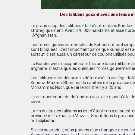
Des talibans posant avec une tenue m
Le grand coup des talibans était d’entrer dans Kunduz,
stratégiquement. Avec 370 000 habitants et assez proche
l’Afghanistan.
Les forces gouvernementales de Kaboul ont tout simpleme
sont bloquées. C’est important parce que Kunduz est au
surtout, c’est aussi un carrefour de couloirs utilisés pou
La Bundeswehr occupait autrefois une base militaire prè
afghane. C’est là que les quelques forces gouvernemen
Les talibans sont désormais déterminés à assiéger la lé
Kunduz. Mazar-i-Sharif est la capitale de la province de
Mohammad Noor, que j’ai rencontré il y a 20 ans.
Il jure maintenant de défendre « sa » ville « jusqu’à la 
civile.
La fin du jeu des talibans ici est d’établir un axe oues
province de Takhar, via Mazar-i-Sharif dans la province
le Tadjikistan. .
Si cela se produit, nous parlons d’un changeur de jeu l
Kaboul. En aucun cas les talibans ne « négocieront » cett