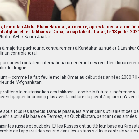
s, le mollah Abdul Ghani Baradar, au centre, après la déclaration fina
afghan et les talibans à Doha, la capitale du Qatar, le 18 juillet 202
Photo : AFP / Karim Jaafar
as à majorité pachtoune, contrairement à Kandahar au sud et à Lashkar 
ir un contrôle total.
es passages frontaliers internationaux générant des recettes douanières
afic de drogue.
opium – comme l’a fait feu le mollah Omar au début des années 2000 ? Il 
érieur de l’Afghanistan.
ofiter à la militarisation des talibans – contre la future « ingérence »
euvent gagner beaucoup plus avec la culture du pavot à opium qu’avec d
 sous tous les aspects. Dans le passé, les Américains utilisaient des b
swehr a utilisé la base de Termez, en Ouzbékistan, pendant des années.
intes russes et ouzbeks. Et les Russes ont quitté leur base au Kirgzst
le de l’appareil de sécurité dans les « stans » d’Asie centrale voisins