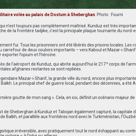
ilitaire volée au palais de Dostum à Sheberghan
. Photo : Fourni
 qui n’est toujours pas complètement maîtrisé. Kunduz est très importan
 de la frontière tadjike, c’est la principale plaque tournante du nord-e
nt fui. Tous les prisonniers ont été libérés des prisons locales. Les r
 carrefour de deux couloirs importants – vers Kaboul et Mazar-i-Sharif.
r exporter l’opium et l’héroïne.
e
s de l’aéroport de Kunduz, qui abrite aujourd’hui le 217
corps de l’ar
tales afghanes restantes se sont repliées.
gendaire Mazar-i-Sharif, la grande ville du nord, encore plus important
 Balkh. Le principal chef de guerre local, pendant des décennies, a été A
dernière goutte de mon sang ». Cela, en soi, définit un scénario majeur de
t-est de Sheberghan à Kunduz et Taloqan également capturé, la capitale d
 de Balkh, et parallèle aux frontières nord avec le Turkménistan, l’Ouzbé
ogistique irréversible, avec pratiquement tout le nord échappant au contr
e victoire – à Doha ou ailleurs.