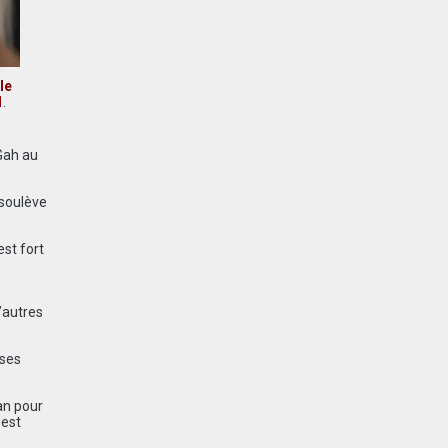
le
1
.
Gah au
 soulève
est fort
’autres
ases
an pour
 est