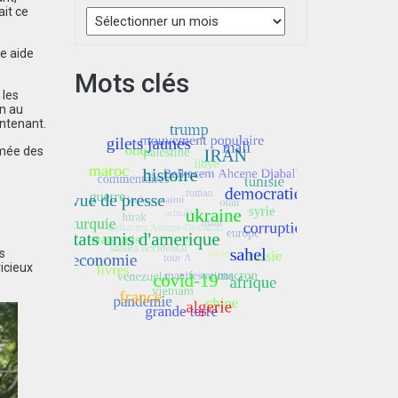
Archives
ait ce
e aide
Mots clés
 les
an au
intenant.
rmée des
s
icieux