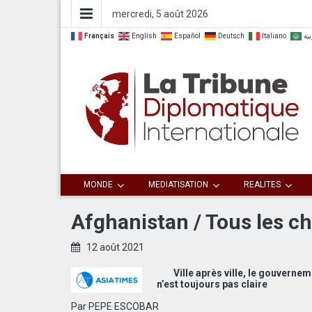
mercredi, 5 août 2026
Français
English
Español
Deutsch
Italiano
بية
Dialoguer pour agir ensemble
La Tribune
MONDE
MEDIATISATION
REALITES
Diplomatique
Afghanistan / Tous les c
Internationale
12 août 2021
Ville après ville, le gouverneme
n’est toujours pas claire
–
Par
PEPE ESCOBAR