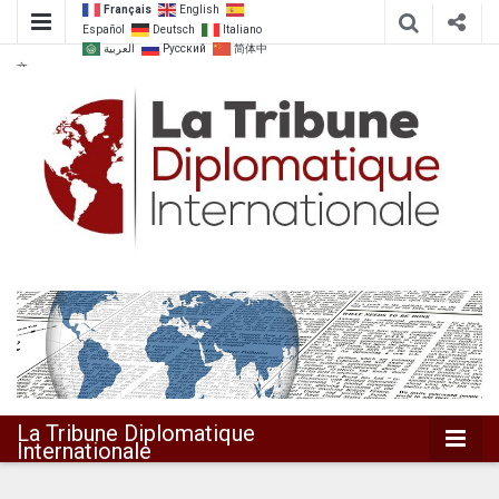
Français
English
Español
Deutsch
Italiano
العربية
Русский
简体中
文
Dialoguer pour agir ensemble
La Tribune
Diplomatique
Internationale
La Tribune Diplomatique
Internationale