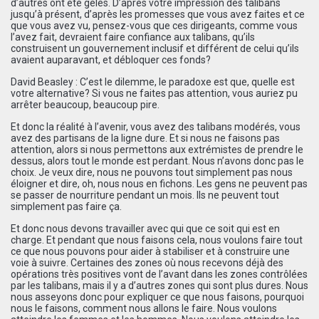
d’autres ont été gelés. D’après votre impression des talibans
jusqu’à présent, d’après les promesses que vous avez faites et ce
que vous avez vu, pensez-vous que ces dirigeants, comme vous
l’avez fait, devraient faire confiance aux talibans, qu’ils
construisent un gouvernement inclusif et différent de celui qu’ils
avaient auparavant, et débloquer ces fonds?
David Beasley : C’est le dilemme, le paradoxe est que, quelle est
votre alternative? Si vous ne faites pas attention, vous auriez pu
arrêter beaucoup, beaucoup pire.
Et donc la réalité à l’avenir, vous avez des talibans modérés, vous
avez des partisans de la ligne dure. Et si nous ne faisons pas
attention, alors si nous permettons aux extrémistes de prendre le
dessus, alors tout le monde est perdant. Nous n’avons donc pas le
choix. Je veux dire, nous ne pouvons tout simplement pas nous
éloigner et dire, oh, nous nous en fichons. Les gens ne peuvent pas
se passer de nourriture pendant un mois. Ils ne peuvent tout
simplement pas faire ça.
Et donc nous devons travailler avec qui que ce soit qui est en
charge. Et pendant que nous faisons cela, nous voulons faire tout
ce que nous pouvons pour aider à stabiliser et à construire une
voie à suivre. Certaines des zones où nous recevons déjà des
opérations très positives vont de l’avant dans les zones contrôlées
par les talibans, mais il y a d’autres zones qui sont plus dures. Nous
nous asseyons donc pour expliquer ce que nous faisons, pourquoi
nous le faisons, comment nous allons le faire. Nous voulons