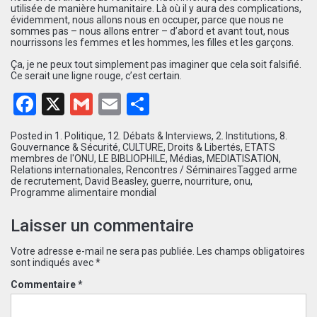
utilisée de manière humanitaire. Là où il y aura des complications,
évidemment, nous allons nous en occuper, parce que nous ne
sommes pas – nous allons entrer – d’abord et avant tout, nous
nourrissons les femmes et les hommes, les filles et les garçons.
Ça, je ne peux tout simplement pas imaginer que cela soit falsifié.
Ce serait une ligne rouge, c’est certain.
Facebook
X
Gmail
Email
Partager
Posted in
1. Politique
,
12. Débats & Interviews
,
2. Institutions
,
8.
Gouvernance & Sécurité
,
CULTURE
,
Droits & Libertés
,
ETATS
membres de l'ONU
,
LE BIBLIOPHILE
,
Médias
,
MEDIATISATION
,
Relations internationales
,
Rencontres / Séminaires
Tagged
arme
de recrutement
,
David Beasley
,
guerre
,
nourriture
,
onu
,
Programme alimentaire mondial
Laisser un commentaire
Votre adresse e-mail ne sera pas publiée.
Les champs obligatoires
sont indiqués avec
*
Commentaire
*