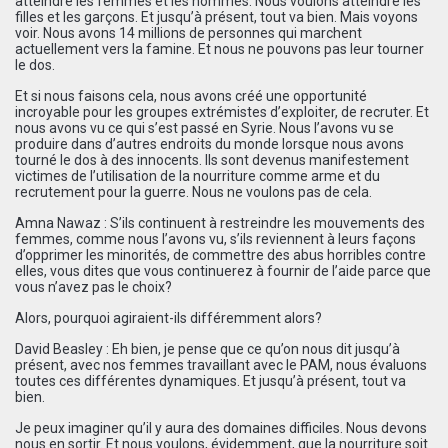
atteindre les femmes et les hommes. Nous voulons atteindre les
filles et les garçons. Et jusqu’à présent, tout va bien. Mais voyons
voir. Nous avons 14 millions de personnes qui marchent
actuellement vers la famine. Et nous ne pouvons pas leur tourner
le dos.
Et si nous faisons cela, nous avons créé une opportunité
incroyable pour les groupes extrémistes d’exploiter, de recruter. Et
nous avons vu ce qui s’est passé en Syrie. Nous l’avons vu se
produire dans d’autres endroits du monde lorsque nous avons
tourné le dos à des innocents. Ils sont devenus manifestement
victimes de l’utilisation de la nourriture comme arme et du
recrutement pour la guerre. Nous ne voulons pas de cela.
Amna Nawaz : S’ils continuent à restreindre les mouvements des
femmes, comme nous l’avons vu, s’ils reviennent à leurs façons
d’opprimer les minorités, de commettre des abus horribles contre
elles, vous dites que vous continuerez à fournir de l’aide parce que
vous n’avez pas le choix?
Alors, pourquoi agiraient-ils différemment alors?
David Beasley : Eh bien, je pense que ce qu’on nous dit jusqu’à
présent, avec nos femmes travaillant avec le PAM, nous évaluons
toutes ces différentes dynamiques. Et jusqu’à présent, tout va
bien.
Je peux imaginer qu’il y aura des domaines difficiles. Nous devons
nous en sortir. Et nous voulons, évidemment, que la nourriture soit