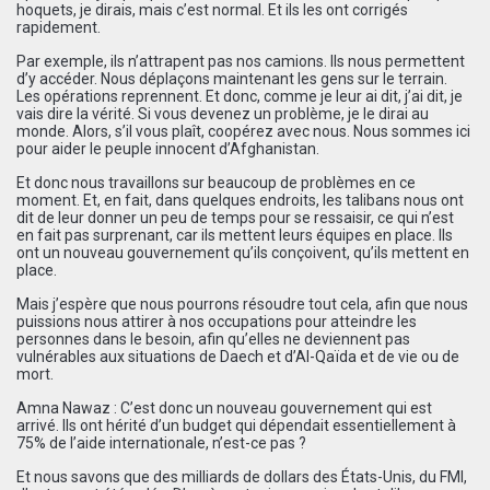
hoquets, je dirais, mais c’est normal. Et ils les ont corrigés
rapidement.
Par exemple, ils n’attrapent pas nos camions. Ils nous permettent
d’y accéder. Nous déplaçons maintenant les gens sur le terrain.
Les opérations reprennent. Et donc, comme je leur ai dit, j’ai dit, je
vais dire la vérité. Si vous devenez un problème, je le dirai au
monde. Alors, s’il vous plaît, coopérez avec nous. Nous sommes ici
pour aider le peuple innocent d’Afghanistan.
Et donc nous travaillons sur beaucoup de problèmes en ce
moment. Et, en fait, dans quelques endroits, les talibans nous ont
dit de leur donner un peu de temps pour se ressaisir, ce qui n’est
en fait pas surprenant, car ils mettent leurs équipes en place. Ils
ont un nouveau gouvernement qu’ils conçoivent, qu’ils mettent en
place.
Mais j’espère que nous pourrons résoudre tout cela, afin que nous
puissions nous attirer à nos occupations pour atteindre les
personnes dans le besoin, afin qu’elles ne deviennent pas
vulnérables aux situations de Daech et d’Al-Qaïda et de vie ou de
mort.
Amna Nawaz : C’est donc un nouveau gouvernement qui est
arrivé. Ils ont hérité d’un budget qui dépendait essentiellement à
75% de l’aide internationale, n’est-ce pas ?
Et nous savons que des milliards de dollars des États-Unis, du FMI,