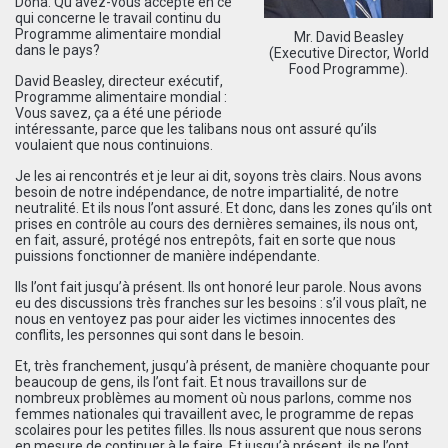
Doha. Qu’avez-vous accepté en ce
qui concerne le travail continu du
Programme alimentaire mondial
Mr. David Beasley
dans le pays?
(Executive Director, World
Food Programme).
David Beasley, directeur exécutif,
Programme alimentaire mondial :
Vous savez, ça a été une période
intéressante, parce que les talibans nous ont assuré qu’ils
voulaient que nous continuions.
Je les ai rencontrés et je leur ai dit, soyons très clairs. Nous avons
besoin de notre indépendance, de notre impartialité, de notre
neutralité. Et ils nous l’ont assuré. Et donc, dans les zones qu’ils ont
prises en contrôle au cours des dernières semaines, ils nous ont,
en fait, assuré, protégé nos entrepôts, fait en sorte que nous
puissions fonctionner de manière indépendante.
Ils l’ont fait jusqu’à présent. Ils ont honoré leur parole. Nous avons
eu des discussions très franches sur les besoins : s’il vous plaît, ne
nous en ventoyez pas pour aider les victimes innocentes des
conflits, les personnes qui sont dans le besoin.
Et, très franchement, jusqu’à présent, de manière choquante pour
beaucoup de gens, ils l’ont fait. Et nous travaillons sur de
nombreux problèmes au moment où nous parlons, comme nos
femmes nationales qui travaillent avec, le programme de repas
scolaires pour les petites filles. Ils nous assurent que nous serons
en mesure de continuer à le faire. Et jusqu’à présent, ils ne l’ont