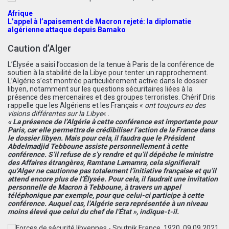
Afrique
L’appel à l’apaisement de Macron rejeté: la diplomatie
algérienne attaque depuis Bamako
Caution d’Alger
L’Élysée a saisi l’occasion de la tenue à Paris de la conférence de
soutien à la stabilité de la Libye pour tenter un rapprochement.
L’Algérie s’est montrée particulièrement active dans le dossier
libyen, notamment sur les questions sécuritaires liées à la
présence
des mercenaires
et des groupes terroristes. Chérif Dris
rappelle que les Algériens et les Français «
ont toujours eu des
visions différentes sur la Libye
« .
« La présence de l’Algérie à cette conférence est importante pour
Paris, car elle permettra de crédibiliser l’action de la France dans
le dossier libyen. Mais pour cela, il faudra que le Président
Abdelmadjid Tebboune assiste personnellement à cette
conférence. S’il refuse de s’y rendre et qu’il dépêche le ministre
des Affaires étrangères, Ramtane Lamamra, cela signifierait
qu’Alger ne cautionne pas totalement l’initiative française et qu’il
attend encore plus de l’Élysée. Pour cela, il faudrait une invitation
personnelle de Macron à Tebboune, à travers un appel
téléphonique par exemple, pour que celui-ci participe à cette
conférence. Auquel cas, l’Algérie sera représentée à un niveau
moins élevé que celui du chef de l’État », indique-t-il.