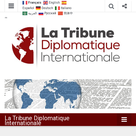
Français
English
Español
Deutsch
Italiano
العربية
Русский
简体中
文
Dialoguer pour agir ensemble
La Tribune
Diplomatique
Internationale
La Tribune Diplomatique
Internationale