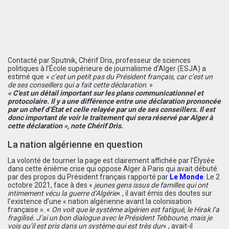
Contacté par Sputnik, Chérif Dris, professeur de sciences
politiques à l’École supérieure de journalisme d’Alger (ESJA) a
estimé que
« c’est un petit pas du Président français, car c’est un
de ses conseillers qui a fait cette déclaration
. »
« C’est un détail important sur les plans communicationnel et
protocolaire. Il y a une différence entre une déclaration prononcée
par un chef d’État et celle relayée par un de ses conseillers. Il est
donc important de voir le traitement qui sera réservé par Alger à
cette déclaration », note Chérif Dris.
La nation algérienne en question
La volonté de tourner la page est clairement affichée par l’Élysée
dans cette énième crise qui oppose Alger à Paris qui avait débuté
par des propos du Président français rapporté par
Le Monde
. Le 2
octobre 2021, face à des «
jeunes gens issus de familles qui ont
intimement vécu la guerre d’Algérie
« , il avait émis des doutes sur
l’existence d’une « nation algérienne avant la colonisation
française ». «
On voit que le système algérien est fatigué, le Hirak l’a
fragilisé. J’ai un bon dialogue avec le Président Tebboune, mais je
vois qu’il est pris dans un système qui est très dur
« , avait-il