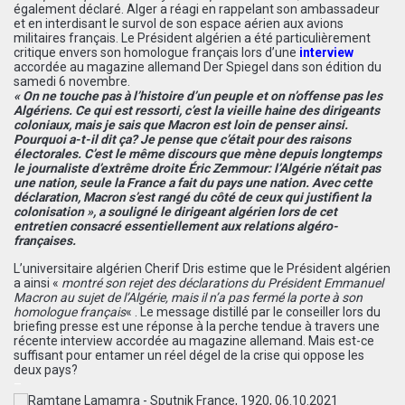
également déclaré. Alger a réagi en rappelant son ambassadeur
et en interdisant le survol de son espace aérien aux avions
militaires français. Le Président algérien a été particulièrement
critique envers son homologue français lors d’une
interview
accordée au magazine allemand Der Spiegel dans son édition du
samedi 6 novembre.
« On ne touche pas à l’histoire d’un peuple et on n’offense pas les
Algériens. Ce qui est ressorti, c’est la vieille haine des dirigeants
coloniaux, mais je sais que Macron est loin de penser ainsi.
Pourquoi a-t-il dit ça? Je pense que c’était pour des raisons
électorales. C’est le même discours que mène depuis longtemps
le journaliste d’extrême droite Éric Zemmour: l’Algérie n’était pas
une nation, seule la France a fait du pays une nation. Avec cette
déclaration, Macron s’est rangé du côté de ceux qui justifient la
colonisation », a souligné le dirigeant algérien lors de cet
entretien consacré essentiellement aux relations algéro-
françaises.
L’universitaire algérien Cherif Dris estime que le Président algérien
a ainsi «
montré son rejet des déclarations du Président Emmanuel
Macron au sujet de l’Algérie, mais il n’a pas fermé la porte à son
homologue français
« . Le message distillé par le conseiller lors du
briefing presse est une réponse à la perche tendue à travers une
récente interview accordée au magazine allemand. Mais est-ce
suffisant pour entamer un réel dégel de la crise qui oppose les
deux pays?
–