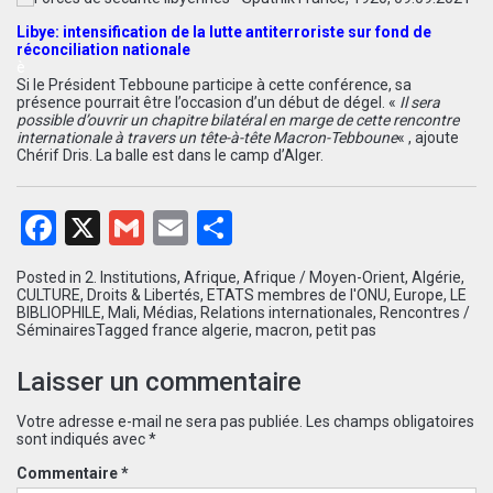
Libye: intensification de la lutte antiterroriste sur fond de
réconciliation nationale
è
Si le Président Tebboune participe à cette conférence, sa
présence pourrait être l’occasion d’un début de dégel. «
Il sera
possible d’ouvrir un chapitre bilatéral en marge de cette rencontre
internationale à travers un tête-à-tête Macron-Tebboune
« , ajoute
Chérif Dris. La balle est dans le camp d’Alger.
Facebook
X
Gmail
Email
Partager
Posted in
2. Institutions
,
Afrique
,
Afrique / Moyen-Orient
,
Algérie
,
CULTURE
,
Droits & Libertés
,
ETATS membres de l'ONU
,
Europe
,
LE
BIBLIOPHILE
,
Mali
,
Médias
,
Relations internationales
,
Rencontres /
Séminaires
Tagged
france algerie
,
macron
,
petit pas
Laisser un commentaire
Votre adresse e-mail ne sera pas publiée.
Les champs obligatoires
sont indiqués avec
*
Commentaire
*