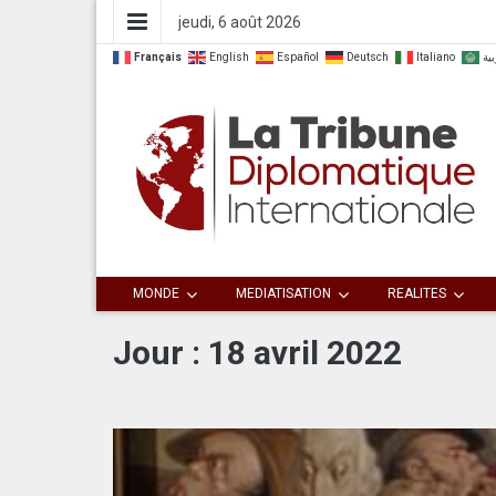
jeudi, 6 août 2026
Français
English
Español
Deutsch
Italiano
بية
Dialoguer pour agir ensemble
La Tribune
MONDE
MEDIATISATION
REALITES
Diplomatique
Jour :
18 avril 2022
Internationale