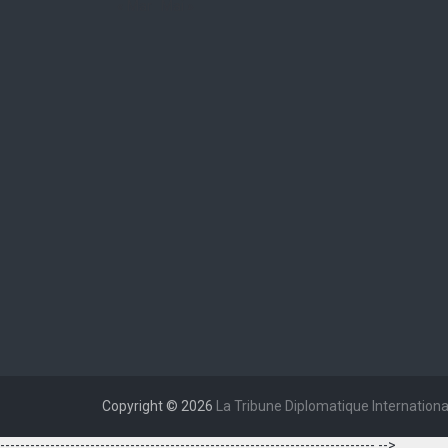
« Mar
Mai »
Copyright © 2026
La Tribune Diplomatique Internationa
--------------------------------------------------------------------------- -->