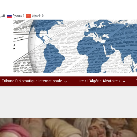
العر
Русский
简体中文
Tribune Diplomatique Internationale
Lire « L’Algérie Aléatoire »