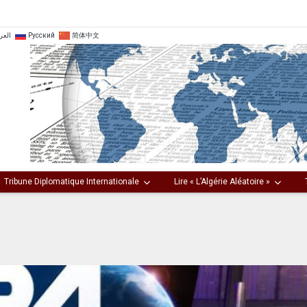
العر
Русский
简体中文
Tribune Diplomatique Internationale
Lire « L’Algérie Aléatoire »