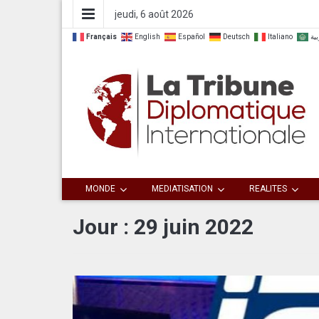
jeudi, 6 août 2026
Français
English
Español
Deutsch
Italiano
بية
Dialoguer pour agir ensemble
La Tribune
MONDE
MEDIATISATION
REALITES
Diplomatique
Jour :
29 juin 2022
Internationale