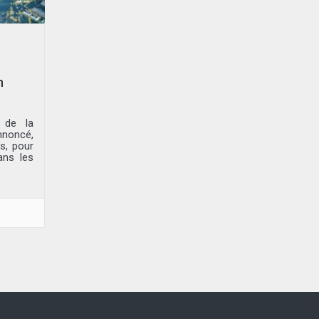
n
 de la
nnoncé,
s, pour
ans les